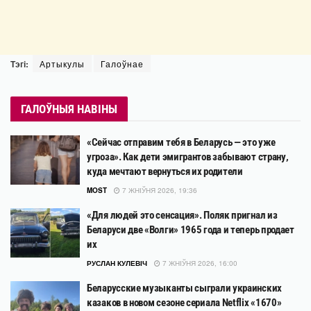
Тэгі:
Артыкулы
Галоўнае
ГАЛОЎНЫЯ НАВІНЫ
«Сейчас отправим тебя в Беларусь — это уже
угроза». Как дети эмигрантов забывают страну,
куда мечтают вернуться их родители
MOST
7 ЖНІЎНЯ 2026, 19:36
«Для людей это сенсация». Поляк пригнал из
Беларуси две «Волги» 1965 года и теперь продает
их
РУСЛАН КУЛЕВІЧ
7 ЖНІЎНЯ 2026, 16:00
Беларусские музыканты сыграли украинских
казаков в новом сезоне сериала Netflix «1670»