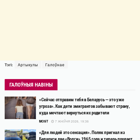
Тэгі:
Артыкулы
Галоўнае
ГАЛОЎНЫЯ НАВІНЫ
«Сейчас отправим тебя в Беларусь — это уже
угроза». Как дети эмигрантов забывают страну,
куда мечтают вернуться их родители
MOST
7 ЖНІЎНЯ 2026, 19:36
«Для людей это сенсация». Поляк пригнал из
Беларуси две «Волги» 1965 года и теперь продает