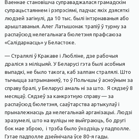
Ваеннае становішча суправаджалася грамадскім
супрацьстаяннем і рэпрэсіямі, падчас якіх дзясяткі
людзей загінулі, да 10 тыс. былі інтэрнаваныя або
арыштаваныя. Алег Латышонак трапіў ў турму за
распаўсюд нелегальнага бюлетэня прафсаюза
«Салідарнасць» у Беластоке.
— Стралялі ў Кракаве і Любліне, дзе рабочыя
драліся з міліцыяй. У Беларусі гэта былі асобныя
выпадкі, не было такога, каб залпам стралялі. Што
тычыцца затрыманняў, то ў Польчшы ў асноўным за
справу бралі, у Беларусі амаль ні за што. Я сядзеў 8
месяцаў. Сядзеў за канкрэтную справу — за
распаўсюд бюлетэня, сааўтарства артыкулаў і
прыналежнасць да нелегальнай арганізацыі. Людзі
зразумелі, што на вуліцы не выйграюць, бо другі
бок мае зброю, і трэба было ўходзіць у падполле.
Гэтае падполле дзейнічала ўсе 80-я гады.