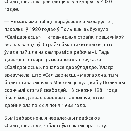
«Салідарнасці» і рэвалюцыю ў Беларусі ў 2020
годзе.
— Немагчыма рабіць параўнанне з Беларуссю,
паколькі ў 1980 годзе ў Польчшы выбухнула
«Салідарнасць» — аграмадныя страйкі працаўнікоў
вялікіх заводаў. Страйкі былі такія вялікія, што
ўлада пайшла на кампраміс з рабочымі. Тады
дазволілі стварыць незалежны праўсаюз
«Салідарнасць», пачалося двоеўладдзе. Улада
зразумела, што «Салідарнасць» многа хоча, тым
больш таварышчы з Масквы ціснулі, каб у Польчшы
скончылі з гэтай свабодай. 13 снежня 1981 года
было ўведзенае ваеннае становішча, якое
дзейнічала па 22 ліпеня 1983 года.
Былі забароненыя незалежны прафсаюз
«Салідарнасць», забастоўкі і акцыі пратэсту.