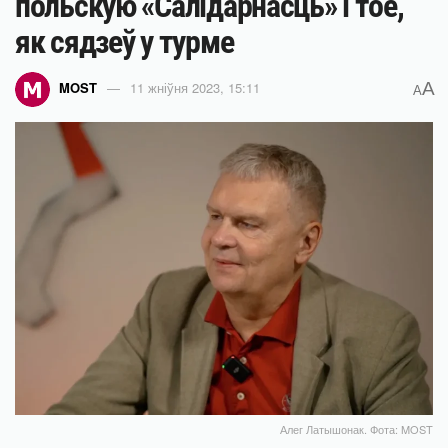
польскую «Салідарнасць» і тое,
як сядзеў у турме
A
MOST
11 жніўня 2023, 15:11
A
Алег Латышонак. Фота: MOST