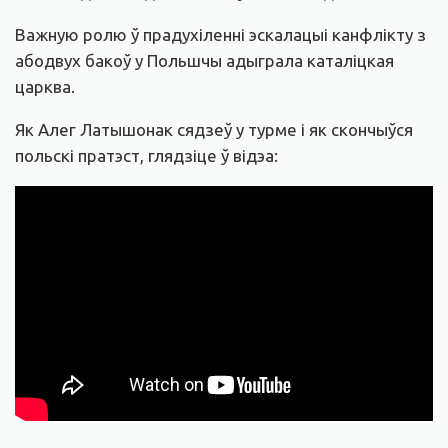
Важную ролю ў прадухіленні эскалацыі канфлікту з
абодвух бакоў у Польшчы адыграла каталіцкая
царква.
Як Алег Латышонак сядзеў у турме і як скончыўся
польскі пратэст, глядзіце ў відэа: