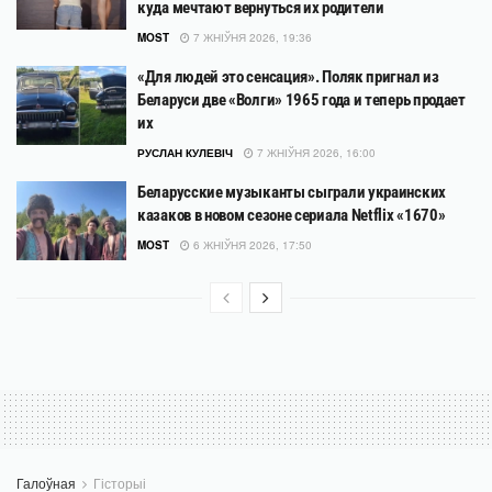
куда мечтают вернуться их родители
MOST
7 ЖНІЎНЯ 2026, 19:36
«Для людей это сенсация». Поляк пригнал из
Беларуси две «Волги» 1965 года и теперь продает
их
РУСЛАН КУЛЕВІЧ
7 ЖНІЎНЯ 2026, 16:00
Беларусские музыканты сыграли украинских
казаков в новом сезоне сериала Netflix «1670»
MOST
6 ЖНІЎНЯ 2026, 17:50
Галоўная
Гісторыі