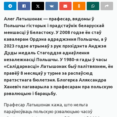
Алег Латышонак — прафесар, вядомы ў
Польшчы гісторык і прадстаўнік беларускай
меншасці ў Беластоку. У 2008 годзе ён стаў
кавалерам Ордэна адраджэння Польшчы, а ў
2023 годзе атрымаў з рук прэзідэнта Анджэя
Дуды медаль Стагоддзя аднаўлення
незалежнасці Польшчы. У 1980-я гады ў часы
«Салідарнасці» Латышонак быў палітвязнем, ён
правёў 8 месяцаў у турме за распаўсюд
пратэстнага бюлетэня. Блогерка Аляксандра
Ханевіч пагаварыла з прафесарам пра польскую
рэвалюцыю і барацьбу.
Прафесар Латышонак кажа, што нельга
параўноўваць польскую рэвалюцыю часоў