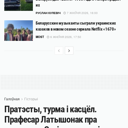
их
РУСЛАН КУЛЕВІЧ
7 ЖНІЎНЯ 2026, 16:00
Беларусские музыканты сыграли украинских
казаков в новом сезоне сериала Netflix «1670»
MOST
6 ЖНІЎНЯ 2026, 17:50
Галоўная
Гісторыі
Пратэсты, турма і касцёл.
Прафесар Латышонак пра