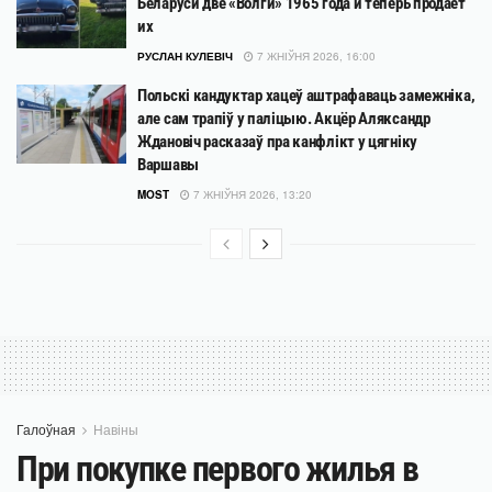
Беларуси две «Волги» 1965 года и теперь продает
их
РУСЛАН КУЛЕВІЧ
7 ЖНІЎНЯ 2026, 16:00
Польскі кандуктар хацеў аштрафаваць замежніка,
але сам трапіў у паліцыю. Акцёр Аляксандр
Ждановіч расказаў пра канфлікт у цягніку
Варшавы
MOST
7 ЖНІЎНЯ 2026, 13:20
Галоўная
Навіны
При покупке первого жилья в