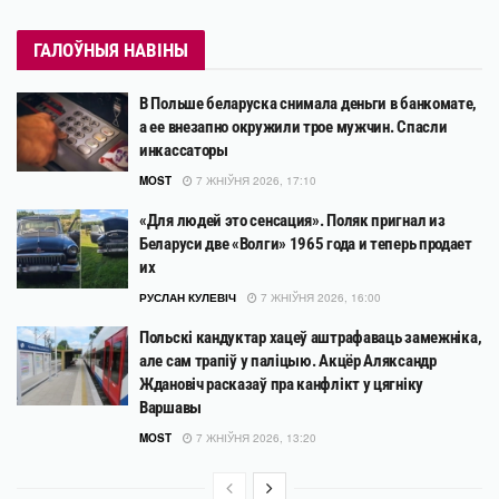
ГАЛОЎНЫЯ НАВІНЫ
В Польше беларуска снимала деньги в банкомате,
а ее внезапно окружили трое мужчин. Спасли
инкассаторы
MOST
7 ЖНІЎНЯ 2026, 17:10
«Для людей это сенсация». Поляк пригнал из
Беларуси две «Волги» 1965 года и теперь продает
их
РУСЛАН КУЛЕВІЧ
7 ЖНІЎНЯ 2026, 16:00
Польскі кандуктар хацеў аштрафаваць замежніка,
але сам трапіў у паліцыю. Акцёр Аляксандр
Ждановіч расказаў пра канфлікт у цягніку
Варшавы
MOST
7 ЖНІЎНЯ 2026, 13:20