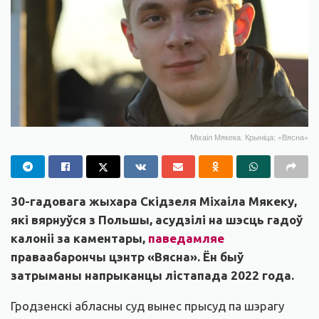
Міхаіл Мякека. Крыніца: «Вясна»
30-гадовага жыхара Скідзеля Міхаіла Мякеку,
які вярнуўся з Польшы, асудзілі на шэсць гадоў
калоніі за каментары,
паведамляе
праваабарончы цэнтр «Вясна». Ён быў
затрыманы напрыканцы лістапада 2022 года.
Гродзенскі абласны суд вынес прысуд па шэрагу