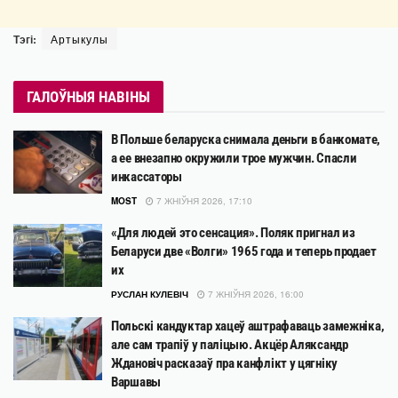
Тэгі:
Артыкулы
ГАЛОЎНЫЯ НАВІНЫ
В Польше беларуска снимала деньги в банкомате,
а ее внезапно окружили трое мужчин. Спасли
инкассаторы
MOST
7 ЖНІЎНЯ 2026, 17:10
«Для людей это сенсация». Поляк пригнал из
Беларуси две «Волги» 1965 года и теперь продает
их
РУСЛАН КУЛЕВІЧ
7 ЖНІЎНЯ 2026, 16:00
Польскі кандуктар хацеў аштрафаваць замежніка,
але сам трапіў у паліцыю. Акцёр Аляксандр
Ждановіч расказаў пра канфлікт у цягніку
Варшавы