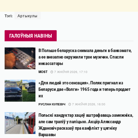
Тэгі:
Артыкулы
ГАЛОЎНЫЯ НАВІНЫ
В Польше беларуска снимала деньги в банкомате,
а ее внезапно окружили трое мужчин. Спасли
инкассаторы
MOST
7 ЖНІЎНЯ 2026, 17:10
«Для людей это сенсация». Поляк пригнал из
Беларуси две «Волги» 1965 года и теперь продает
их
РУСЛАН КУЛЕВІЧ
7 ЖНІЎНЯ 2026, 16:00
Польскі кандуктар хацеў аштрафаваць замежніка,
але сам трапіў у паліцыю. Акцёр Аляксандр
Ждановіч расказаў пра канфлікт у цягніку
Варшавы