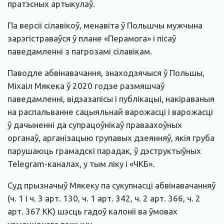
пратэсных артыкулаў.
Па версіі сілавікоў, менавіта ў Польшчы мужчына
зарэгістраваўся ў плане «Перамога» і пісаў
паведамленні з пагрозамі сілавікам.
Паводле абвінавачання, знаходзячыся ў Польшы,
Міхаіл Мякека ў 2020 годзе размяшчаў
паведамленні, відэазапісы і публікацыі, накіраваныя
на распальванне сацыяльнай варожасці і варожасці
ў дачыненні да супрацоўнікаў праваахоўных
органаў, арганізацыю групавых дзеянняў, якія груба
парушаюць грамадскі парадак, ў дэструктыўных
Telegram-каналах, у тым ліку і «ЧКБ».
Суд прызначыў Мякеку па сукупнасці абвінавачанняў
(ч. 1 і ч. 3 арт. 130, ч. 1 арт. 342, ч. 2 арт. 366, ч. 2
арт. 367 КК) шэсць гадоў калоніі ва ўмовах