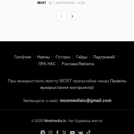
MOST
7 ЖНІЎНЯ 2026, 13:20
Галоўная
Навіны
Гісторыі
Гайды
Падтрымай!
ПРА НАС
Рэклама/Reklama
Пры выкарыстанні зместу MOST прачытайце нашы
Правілы
выкарыстання матэрыялаў
Звяжыцеся з намі:
mostmediaio@gmail.com
© 2026
Mostmedia.io
. Час будаваць масты