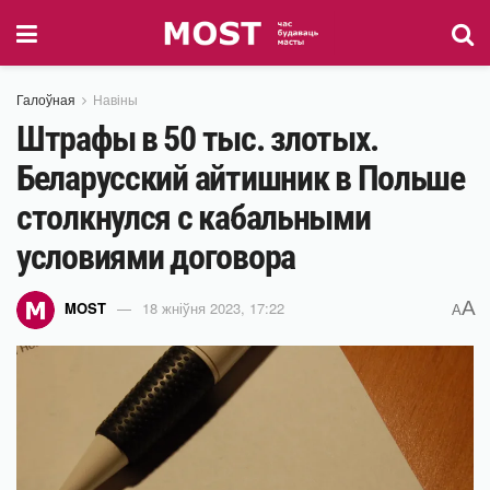
Галоўная
Навіны
Штрафы в 50 тыс. злотых.
Беларусский айтишник в Польше
столкнулся с кабальными
условиями договора
A
MOST
18 жніўня 2023, 17:22
A