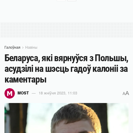
Галоўная
Навіны
Беларуса, які вярнуўся з Польшы,
асудзілі на шэсць гадоў калоніі за
каментары
A
MOST
18 жніўня 2023, 11:03
A