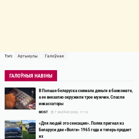
Тэгі:
Артыкулы
Галоўнае
ГАЛОЎНЫЯ НАВІНЫ
В Польше беларуска снимала деньги в банкомате,
а ее внезапно окружили трое мужчин. Спасли
инкассаторы
MOST
7 ЖНІЎНЯ 2026, 17:10
«Для людей это сенсация». Поляк пригнал из
Беларуси две «Волги» 1965 года и теперь продает
их