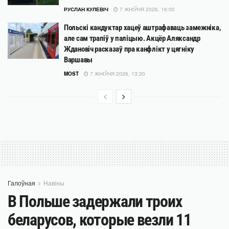
РУСЛАН КУЛЕВІЧ
7 ЖНІЎНЯ 2026, 16:00
Польскі кандуктар хацеў аштрафаваць замежніка,
але сам трапіў у паліцыю. Акцёр Аляксандр
Ждановіч расказаў пра канфлікт у цягніку
Варшавы
MOST
7 ЖНІЎНЯ 2026, 13:20
Галоўная
Навіны
В Польше задержали троих
беларусов, которые везли 11