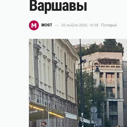
Варшавы
MOST
23 жніўня 2023, 16:58
Гісторыі