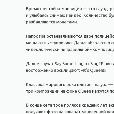
Время шестой композиции — это саундтре
и улыбаясь снимают видео. Количество бу
разбавляются монетами.
Напротив останавливаются двое полицейс
мешают выступлению. Дарья абсолютно сп
«идеологически неправильной» композици
Далее звучат Say Something от Sing2Pian
восторженно восклицают: «It’s Queen!»
Классика мирового рока влетает на ура 
три композиции на фоне Queen кажутся п
В конце сета трое поляков средних лет а
получают фото на аппарат мгновенной пе