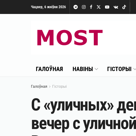
Чацвер, 6 жніўня 2026
ГАЛОЎНАЯ
НАВІНЫ
ГІСТОРЫІ
Галоўная
Гісторыі
С «уличных» де
вечер с улично