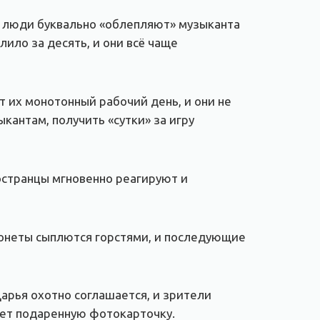
и люди буквально «облепляют» музыканта
ило за десять, и они всё чаще
их монотонный рабочий день, и они не
антам, получить «сутки» за игру
ностранцы мгновенно реагируют и
Монеты сыплются горстями, и последующие
арья охотно соглашается, и зрители
ает подаренную фотокарточку.