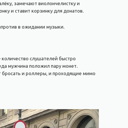
алёку, замечают виолончелистку и
нку и ставит корзинку для донатов.
апротив в ожидании музыки.
 количество слушателей быстро
еда мужчина положил пару монет.
т бросать и роллеры, и проходящие мимо