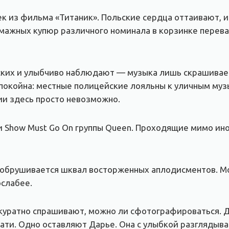
к из фильма «Титаник». Польские сердца оттаивают, 
мажных купюр различного номинала в корзинке перевал
ких и улыбчиво наблюдают — музыка лишь скрашивает 
окойна: местные полицейские лояльны к уличным музык
и здесь просто невозможно.
o и Show Must Go On группы Queen. Проходящие мимо и
— обрушивается шквал восторженных аплодисментов. 
ослабее.
ккуратно спрашивают, можно ли сфотографироваться. Д
чати. Одно оставляют Дарье. Она с улыбкой разглядыв