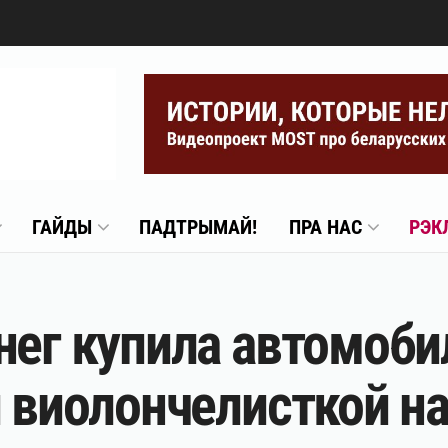
ГАЙДЫ
ПАДТРЫМАЙ!
ПРА НАС
РЭК
нег купила автомоби
й виолончелисткой н