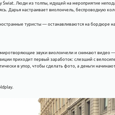
 Świat. Люди из толпы, идущей на мероприятие непод
ясь. Дарья настраивает виолончель, беспроводную коло
ностранные туристы — останавливаются на бордюре н
умиротворяющие звуки виолончели и снимают видео —
озиции приходит первый заработок: слезший с велосип
ически в упор, чтобы сделать фото, а деньги начинаю
ldplay.