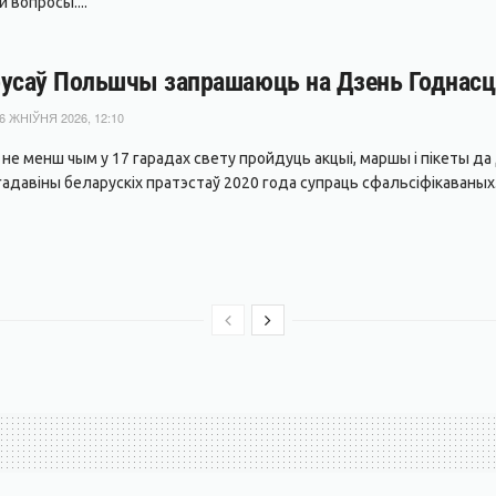
 вопросы....
усаў Польшчы запрашаюць на Дзень Годнасці
6 ЖНІЎНЯ 2026, 12:10
я не менш чым у 17 гарадах свету пройдуць акцыі, маршы і пікеты 
адавіны беларускіх пратэстаў 2020 года супраць сфальсіфікаваных.