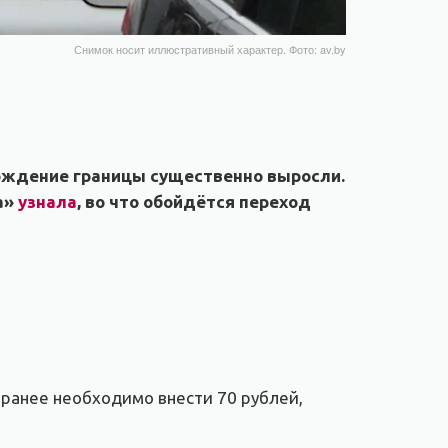
Снимок носит иллюстративный характер. Фото: av.by
хождение границы существенно выросли.
а»
узнала
, во что обойдётся переход
заранее необходимо внести 70 рублей,