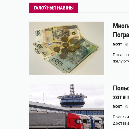
ГАЛОЎНЫЯ НАВІНЫ
Многи
Погра
MOST
После т
жалуются
Польс
хотя 
MOST
Польски
достави