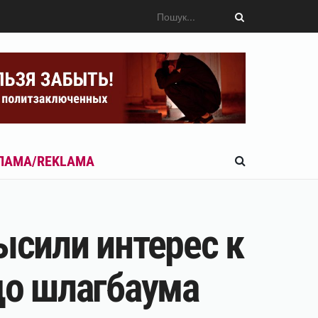
ЛАМА/REKLAMA
ысили интерес к
до шлагбаума