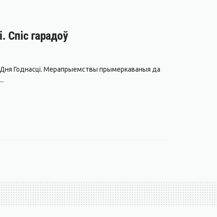
. Спіс гарадоў
да Дня Годнасці. Мерапрыемствы прымеркаваныя да
..