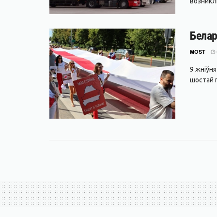
возникли
Белар
MOST
9 жніўн
шостай г