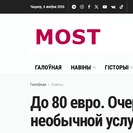
Чацвер, 6 жніўня 2026
ГАЛОЎНАЯ
НАВІНЫ
ГІСТОРЫІ
Галоўная
Навіны
До 80 евро. Оч
необычной услу