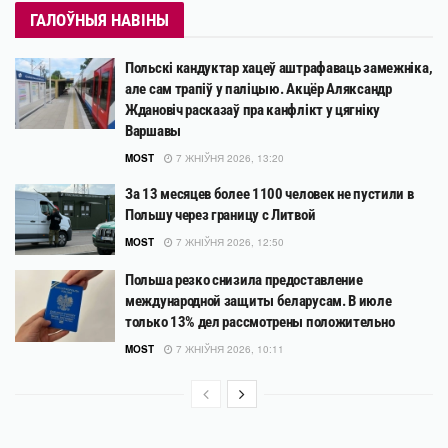
ГАЛОЎНЫЯ НАВІНЫ
Польскі кандуктар хацеў аштрафаваць замежніка,
але сам трапіў у паліцыю. Акцёр Аляксандр
Ждановіч расказаў пра канфлікт у цягніку
Варшавы
MOST
7 ЖНІЎНЯ 2026, 13:20
За 13 месяцев более 1100 человек не пустили в
Польшу через границу с Литвой
MOST
7 ЖНІЎНЯ 2026, 12:50
Польша резко снизила предоставление
международной защиты беларусам. В июле
только 13% дел рассмотрены положительно
MOST
7 ЖНІЎНЯ 2026, 10:11