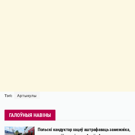
Тэгі:
Артыкулы
ГАЛОЎНЫЯ НАВІНЫ
Польскі кандуктар хацеў аштрафаваць замежніка,