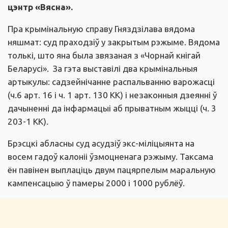
цэнтр «Вясна».
Пра крымінальную справу Гняздзілава вядома
няшмат: суд праходзіў у закрытым рэжыме. Вядома
толькі, што яна была звязаная з «Чорнай кнігай
Беларусі». За гэта выставілі два крымінальныя
артыкулы: садзейнічанне распальванню варожасці
(ч.6 арт. 16 і ч. 1 арт. 130 КК) і незаконныя дзеянні ў
дачыненні да інфармацыі аб прыватным жыцці (ч. 3
203-1 КК).
Брэсцкі абласны суд асудзіў экс-міліцыянта на
восем гадоў калоніі ўзмоцненага рэжыму. Таксама
ён павінен выплаціць двум пацярпелым маральную
кампенсацыю ў памеры 2000 і 1000 рублёў.