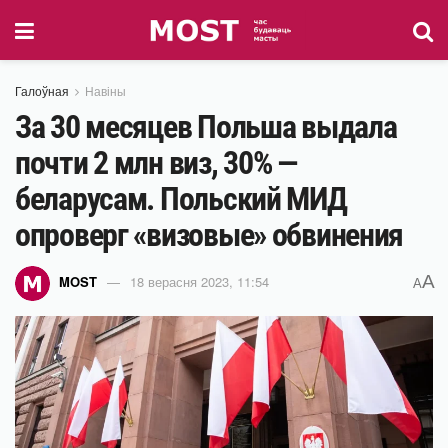
Галоўная
Навіны
За 30 месяцев Польша выдала
почти 2 млн виз, 30% —
беларусам. Польский МИД
опроверг «визовые» обвинения
A
MOST
18 верасня 2023, 11:54
A