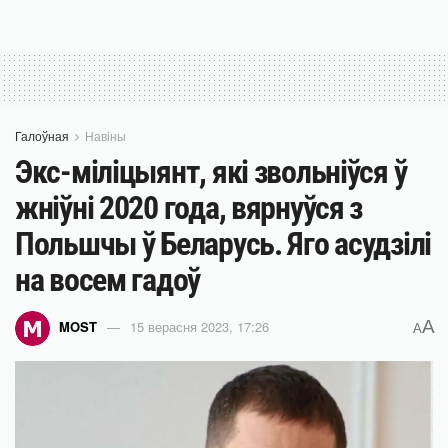
Галоўная
Навіны
Экс-міліцыянт, які звольніўся ў
жніўні 2020 года, вярнуўся з
Польшчы ў Беларусь. Яго асудзілі
на восем гадоў
A
MOST
15 верасня 2023, 17:26
A