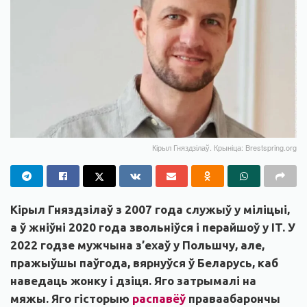
Кірыл Гняздзілаў. Крыніца: Brestspring.org
Кірыл Гняздзілаў з 2007 года служыў у міліцыі,
а ў жніўні 2020 года звольніўся і перайшоў у IT. У
2022 годзе мужчына з’ехаў у Польшчу, але,
пражыўшы паўгода, вярнуўся ў Беларусь, каб
наведаць жонку і дзіця. Яго затрымалі на
мяжы. Яго гісторыю
распавёў
праваабарончы