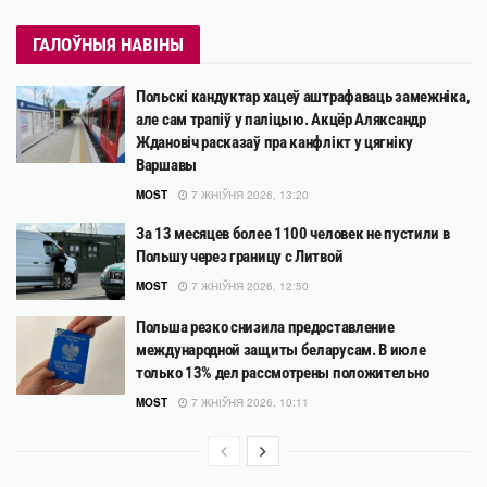
ГАЛОЎНЫЯ НАВІНЫ
Польскі кандуктар хацеў аштрафаваць замежніка,
але сам трапіў у паліцыю. Акцёр Аляксандр
Ждановіч расказаў пра канфлікт у цягніку
Варшавы
MOST
7 ЖНІЎНЯ 2026, 13:20
За 13 месяцев более 1100 человек не пустили в
Польшу через границу с Литвой
MOST
7 ЖНІЎНЯ 2026, 12:50
Польша резко снизила предоставление
международной защиты беларусам. В июле
только 13% дел рассмотрены положительно
MOST
7 ЖНІЎНЯ 2026, 10:11