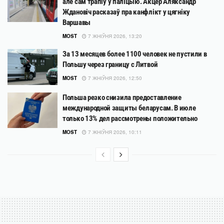
але сам трапіў у паліцыю. Акцёр Аляксандр
Ждановіч расказаў пра канфлікт у цягніку
Варшавы
MOST
7 ЖНІЎНЯ 2026, 13:20
За 13 месяцев более 1100 человек не пустили в
Польшу через границу с Литвой
MOST
7 ЖНІЎНЯ 2026, 12:50
Польша резко снизила предоставление
международной защиты беларусам. В июле
только 13% дел рассмотрены положительно
MOST
7 ЖНІЎНЯ 2026, 10:11