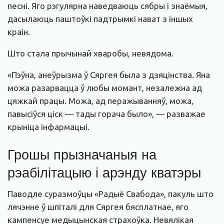
песні. Яго рэгулярна наведваюць сябры і знаёмыя,
дасылаюць паштоўкі падтрымкі нават з іншых
краін.
Што стала прычынай хваробы, невядома.
«Пэўна, анеўрызма ў Сяргея была з дзяцінства. Яна
можа разарвацца ў любы момант, незалежна ад
цяжкай працы. Можа, ад перажыванняў, можа,
павысіўся ціск — тады горача было», — разважае
крыніца інфармацыі.
Грошы прызначаныя на
рэабілітацыю і арэнду кватэры
Паводле суразмоўцы «Радыё Свабода», пакуль што
лячэнне ў шпіталі для Сяргея бясплатнае, яго
кампенсуе медыцынская страхоўка. Невялікая