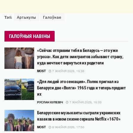
Тэгі:
Артыкулы
Галоўнае
ГАЛОЎНЫЯ НАВІНЫ
«Сейчас отправим тебя в Беларусь — это уже
угроза». Как дети эмигрантов забывают страну,
куда мечтают вернуться их родители
MOST
7 ЖНІЎНЯ 2026, 19:36
«Для людей это сенсация». Поляк пригнал из
Беларуси две «Волги» 1965 года и теперь продает
их
РУСЛАН КУЛЕВІЧ
7 ЖНІЎНЯ 2026, 16:00
Беларусские музыканты сыграли украинских
казаков в новом сезоне сериала Netflix «1670»
MOST
6 ЖНІЎНЯ 2026, 17:50