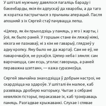
У шпіталі мужчыну давялося пагаліць бараду і
бакенбарды, якія ён адпускаў да хваробы, а да таго
ж коратка пастрыгчыся з прычыны аперацый. Пасля
апошняй з іх Сяргей стаў пачувацца лепш.
«Цяпер, як ён прыходзіць у памяць, у яго і жарты, і
ўсё, як было раней. У горшым стане ён ляжаў ніякі,
нікога не пазнаваў, ні з кім не гаварыў, глядзеў у
адну кропку. Яму было не да жартаў. Сам не еў, не
паварочваўся, не рухаўся. Цяпер неба і зямля: сам
варочаецца, сам есць, уголас гаворыць, а раней
пераважна шэптам», — кажа суразмоўца.
Сяргей звычайна знаходзіцца ў добрым настроі, не
скардзіцца на здароўе. У шпіталі ён малюе, каб
развіваць дробную маторыку. Чытае з сябрамі
невялікія гісторыі, пераказвае іх, каб трэніраваць
памяць. Разгадвае крыжаванкі. Слухае і спявае