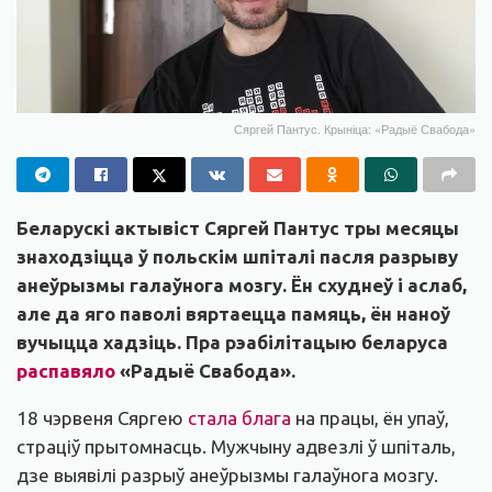
Сяргей Пантус. Крыніца: «Радыё Свабода»
Беларускі актывіст Сяргей Пантус тры месяцы
знаходзіцца ў польскім шпіталі пасля разрыву
анеўрызмы галаўнога мозгу. Ён схуднеў і аслаб,
але да яго паволі вяртаецца памяць, ён наноў
вучыцца хадзіць. Пра рэабілітацыю беларуса
распавяло
«Радыё Свабода».
18 чэрвеня Сяргею
стала блага
на працы, ён упаў,
страціў прытомнасць. Мужчыну адвезлі ў шпіталь,
дзе выявілі разрыў анеўрызмы галаўнога мозгу.