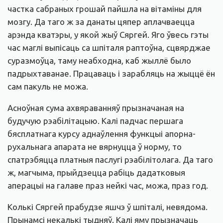
частка сабраных грошай пайшла на вітаміны для
мозгу. Да таго ж за данаты цяпер аплачваецца
арэнда кватэры, у якой жыў Сяргей. Яго ўвесь гэты
час маглі выпісаць са шпіталя раптоўна, сцвярджае
суразмоўца, таму неабходна, каб жыллё было
падрыхтаванае. Працаваць і зарабляць на жыццё ён
сам пакуль не можа.
Асноўная сума ахвяраванняў прызначаная на
будучую рэабілітацыю. Калі падчас першага
бясплатнага курсу аднаўлення функцыі апорна-
рухальнага апарата не вярнуцца ў норму, то
спатрэбяцца платныя паслугі рэабілітолага. Да таго
ж, магчыма, прыйдзецца рабіць дадатковыя
аперацыі на галаве праз нейкі час, можа, праз год.
Колькі Сяргей прабудзе яшчэ ў шпіталі, невядома.
Прынамсі некалькі тыдняў. Калі яму прызначаць