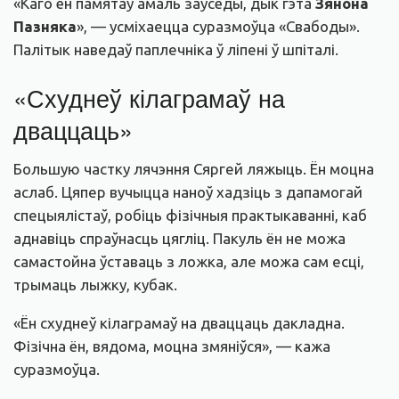
«Каго ён памятаў амаль заўсёды, дык гэта
Зянона
Пазняка
», — усміхаецца суразмоўца «Свабоды».
Палітык наведаў паплечніка ў ліпені ў шпіталі.
«Схуднеў кілаграмаў на
дваццаць»
Большую частку лячэння Сяргей ляжыць. Ён моцна
аслаб. Цяпер вучыцца наноў хадзіць з дапамогай
спецыялістаў, робіць фізічныя практыкаванні, каб
аднавіць спраўнасць цягліц. Пакуль ён не можа
самастойна ўставаць з ложка, але можа сам есці,
трымаць лыжку, кубак.
«Ён схуднеў кілаграмаў на дваццаць дакладна.
Фізічна ён, вядома, моцна змяніўся», — кажа
суразмоўца.