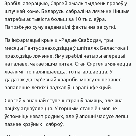
Зрабілі аперацыю, Сяргей амаль тыдзень правёў у
штучнай коме. Беларусы сабралі на лячэнне і іншыя
патрэбы актывіста больш за 10 тыс. еўра.
Патрэбную суму заданацілі фактычна за суткі.
Па інфармацыі крыніц «Радыё Свабода», тры
месяцы Пантус знаходзіцца ў шпіталях Беластока і
праходзіць лячэнне. Яму зрабілі чатыры аперацыі
на галаве, чакае яшчэ пятая. Стан Сяргея змяняецца
хвалямі: то паляпшаецца, то пагаршаецца. У
дадатак да сур’ёзнай хваробы мозгу ён перанёс
запаленне лёгкіх і падхапіў шэраг інфекцый.
Сяргей у значнай ступені страціў памяць, але яна
паціху аднаўляецца. У горшым стане ён мог не
ўспомніць нават родных, але ў апошні час усё лепш
пазнае крэўных і сяброў.