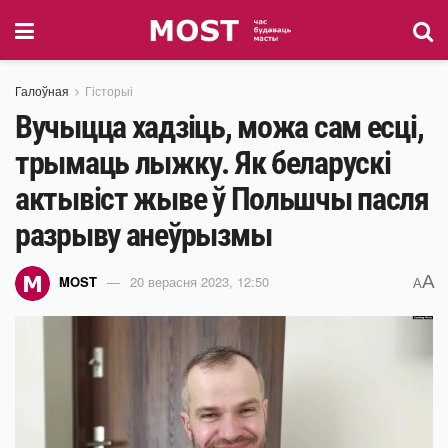
Галоўная
Гісторыі
Вучыцца хадзіць, можа сам есці,
трымаць лыжку. Як беларускі
актывіст жыве ў Польшчы пасля
разрыву анеўрызмы
A
MOST
20 верасня 2023, 12:50
A