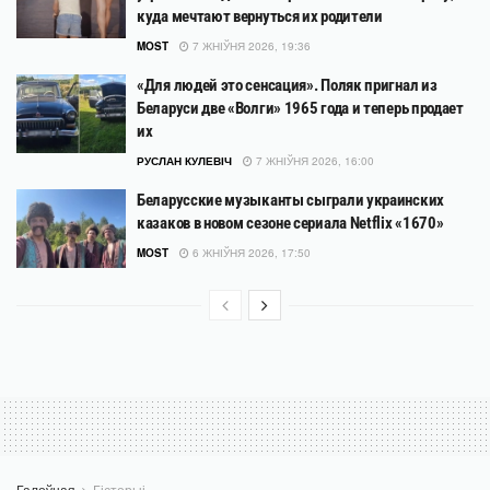
куда мечтают вернуться их родители
MOST
7 ЖНІЎНЯ 2026, 19:36
«Для людей это сенсация». Поляк пригнал из
Беларуси две «Волги» 1965 года и теперь продает
их
РУСЛАН КУЛЕВІЧ
7 ЖНІЎНЯ 2026, 16:00
Беларусские музыканты сыграли украинских
казаков в новом сезоне сериала Netflix «1670»
MOST
6 ЖНІЎНЯ 2026, 17:50
Галоўная
Гісторыі