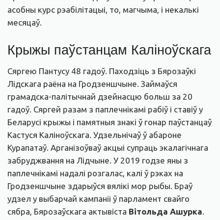
асобны курс рэабілітацыі, то, магчыма, і некалькі
месяцаў.
Крыжы паўстанцам Каліноўскага
Сяргею Пантусу 48 гадоў. Паходзіць з Бярозаўкі
Лідскага раёна на Гродзеншчыне. Займаўся
грамадска-палітычнай дзейнасцю больш за 20
гадоў. Сяргей разам з паплечнікамі рабіў і ставіў у
Беларусі крыжы і памятныя знакі ў гонар паўстанцаў
Кастуся Каліноўскага. Удзельнічаў ў абароне
Курапатаў. Арганізоўваў акцыі супраць экалагічнага
забруджвання на Лідчыне. У 2019 годзе яны з
паплечнікамі надалі розгалас, калі ў рэках на
Гродзеншчыне здарыўся вялікі мор рыбы. Браў
удзел у выбарчай кампаніі ў парламент свайго
сябра, Бярозаўскага актывіста
Вітольда Ашурка
.