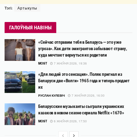
Тэгі:
Артыкулы
ГАЛОЎНЫЯ НАВІНЫ
«Сейчас отправим тебя в Беларусь — это уже
угроза». Как дети эмигрантов забывают страну,
куда мечтают вернуться их родители
MOST
7 ЖНІЎНЯ 2026, 19:36
«Для людей это сенсация». Поляк пригнал из
Беларуси две «Волги» 1965 года и теперь продает
их
РУСЛАН КУЛЕВІЧ
7 ЖНІЎНЯ 2026, 16:00
Беларусские музыканты сыграли украинских
казаков в новом сезоне сериала Netflix «1670»
MOST
6 ЖНІЎНЯ 2026, 17:50