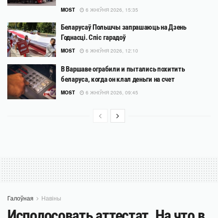
MOST
6 ЖНІЎНЯ 2026, 15:35
Беларусаў Польшчы запрашаюць на Дзень
Годнасці. Спіс гарадоў
MOST
6 ЖНІЎНЯ 2026, 12:10
В Варшаве ограбили и пытались похитить
беларуса, когда он клал деньги на счет
MOST
6 ЖНІЎНЯ 2026, 09:45
Галоўная
Навіны
Исполосовать аттестат. На что в