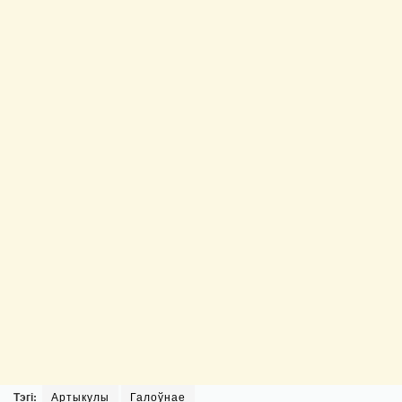
Тэгі:
Артыкулы
Галоўнае