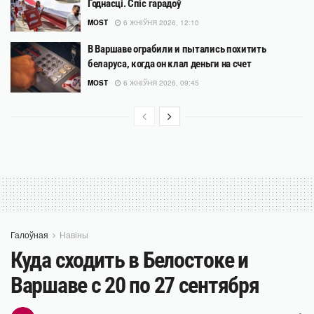
Годнасці. Спіс гарадоў
MOST
6 ЖНІЎНЯ 2026, 12:10
В Варшаве ограбили и пытались похитить
беларуса, когда он клал деньги на счет
MOST
6 ЖНІЎНЯ 2026, 09:45
Галоўная
Навіны
Куда сходить в Белостоке и
Варшаве с 20 по 27 сентября