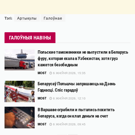
Тэгі:
Артыкулы
Галоўнае
ГАЛОЎНЫЯ НАВІНЫ
Польские таможенники не выпустили в Беларусь
фуру, которая ехала в Узбекистан, хотя груз
кажется безобидным
MOST
6 ЖНІЎНЯ 2026, 15:35
Беларусаў Польшчы запрашаюць на Дзень
Годнасці. Спіс гарадоў
MOST
6 ЖНІЎНЯ 2026, 12:10
В Варшаве ограбили и пытались похитить
беларуса, когда он клал деньги на счет
MOST
6 ЖНІЎНЯ 2026, 09:45