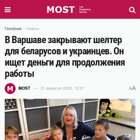
Галоўная
Навіны
В Варшаве закрывают шелтер
для беларусов и украинцев. Он
ищет деньги для продолжения
работы
A
MOST
21 верасня 2023, 13:37
A