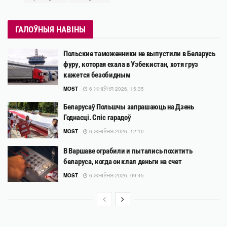
ГАЛОЎНЫЯ НАВІНЫ
Польские таможенники не выпустили в Беларусь
фуру, которая ехала в Узбекистан, хотя груз
кажется безобидным
MOST
6 ЖНІЎНЯ 2026, 15:35
Беларусаў Польшчы запрашаюць на Дзень
Годнасці. Спіс гарадоў
MOST
6 ЖНІЎНЯ 2026, 12:10
В Варшаве ограбили и пытались похитить
беларуса, когда он клал деньги на счет
MOST
6 ЖНІЎНЯ 2026, 09:45