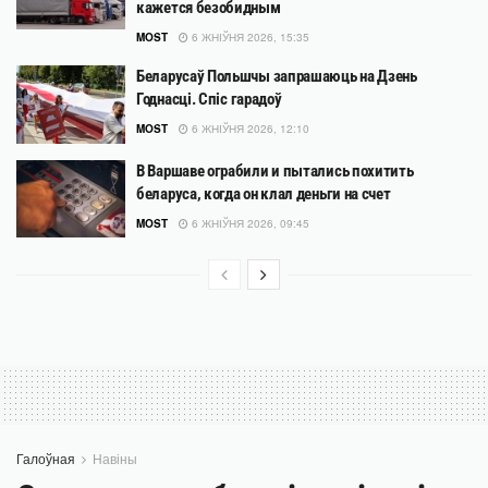
кажется безобидным
MOST
6 ЖНІЎНЯ 2026, 15:35
Беларусаў Польшчы запрашаюць на Дзень
Годнасці. Спіс гарадоў
MOST
6 ЖНІЎНЯ 2026, 12:10
В Варшаве ограбили и пытались похитить
беларуса, когда он клал деньги на счет
MOST
6 ЖНІЎНЯ 2026, 09:45
Галоўная
Навіны