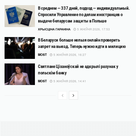
В среднем — 337 дней, подход — индивидуальный.
Спросили Управление по делам иностранцев о
выдаче беларусам защиты в Польше
ХРЫСЦІНА ГАРАНІНА
5 ЖНІЎНЯ 2026, 17:53
В Беларуси больше нельзя онлайн проверить
запрет на выезд. Теперь нужно идти в милицию
MOST
5 ЖНІЎНЯ 2026, 16:27
Святлане Ціханоўскай не адкрылі рахунак у
польскім банку
MOST
5 ЖНІЎНЯ 2026, 14:41