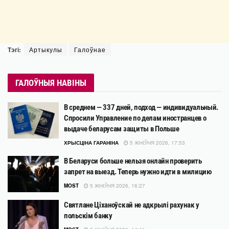
Тэгі:
Артыкулы
Галоўнае
ГАЛОЎНЫЯ НАВІНЫ
В среднем — 337 дней, подход — индивидуальный.
Спросили Управление по делам иностранцев о
выдаче беларусам защиты в Польше
ХРЫСЦІНА ГАРАНІНА
5 ЖНІЎНЯ 2026, 17:53
В Беларуси больше нельзя онлайн проверить
запрет на выезд. Теперь нужно идти в милицию
MOST
5 ЖНІЎНЯ 2026, 16:27
Святлане Ціханоўскай не адкрылі рахунак у
польскім банку