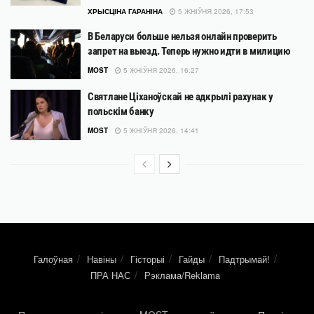
ХРЫСЦІНА ГАРАНІНА
5 ЖНІЎНЯ 2026, 17:53
В Беларуси больше нельзя онлайн проверить
запрет на выезд. Теперь нужно идти в милицию
MOST
5 ЖНІЎНЯ 2026, 16:27
Святлане Ціханоўскай не адкрылі рахунак у
польскім банку
MOST
5 ЖНІЎНЯ 2026, 14:41
Галоўная
Навіны
Гісторыі
Гайды
Падтрымай!
ПРА НАС
Рэклама/Reklama