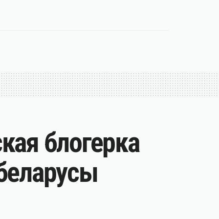
ская блогерка
 беларусы