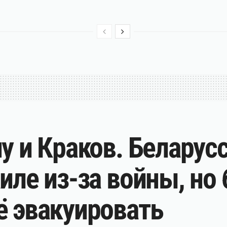
у и Краков. Беларус
аиле из-за войны, но
ё эвакуировать