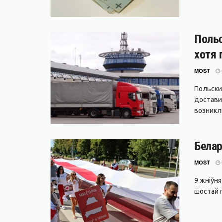
Польс
хотя 
MOST
Польски
достави
возникли
Белар
MOST
9 жніўн
шостай г