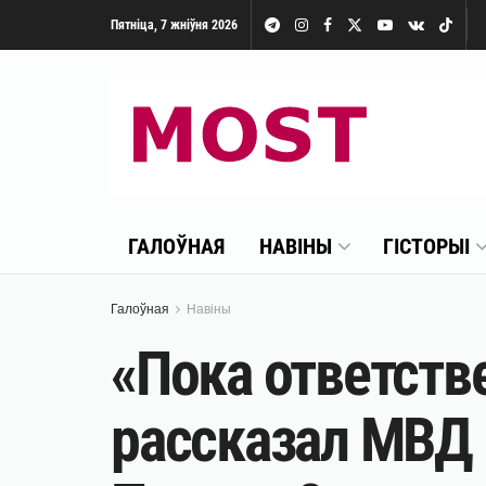
Пятніца, 7 жніўня 2026
ГАЛОЎНАЯ
НАВІНЫ
ГІСТОРЫІ
Галоўная
Навіны
«Пока ответстве
рассказал МВД 