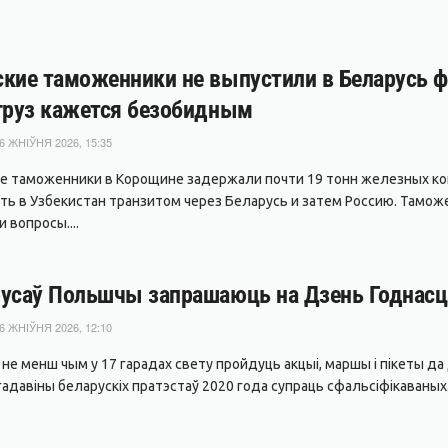
кие таможенники не выпустили в Беларусь фу
груз кажется безобидным
6 ЖНІЎНЯ 2026, 15:35
е таможенники в Корощине задержали почти 19 тонн железных ко
ть в Узбекистан транзитом через Беларусь и затем Россию. Тамож
 вопросы....
усаў Польшчы запрашаюць на Дзень Годнасці
6 ЖНІЎНЯ 2026, 12:10
я не менш чым у 17 гарадах свету пройдуць акцыі, маршы і пікеты 
адавіны беларускіх пратэстаў 2020 года супраць сфальсіфікаваных.