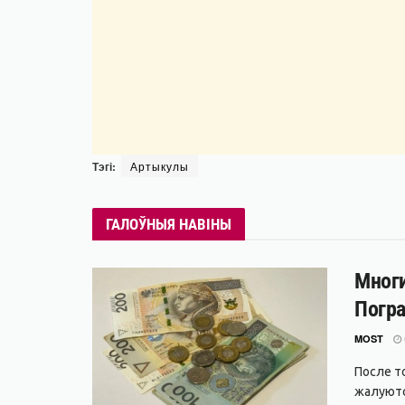
Тэгі:
Артыкулы
ГАЛОЎНЫЯ НАВІНЫ
Многи
Погра
MOST
После т
жалуются