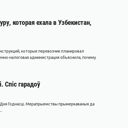
ру, которая ехала в Узбекистан,
нструкций, которые перевозчик планировал
енно-налоговая администрация объяснила, почему
. Спіс гарадоў
да Дня Годнасці. Мерапрыемствы прымеркаваныя да
..