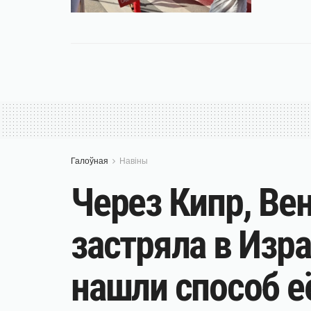
Галоўная
Навіны
Через Кипр, Вен
застряла в Изр
нашли способ е