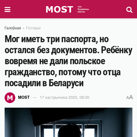
Галоўная
Гісторыі
Мог иметь три паспорта, но
остался без документов. Ребёнку
вовремя не дали польское
гражданство, потому что отца
посадили в Беларуси
A
MOST
17 кастрычніка 2023, 08:00
A