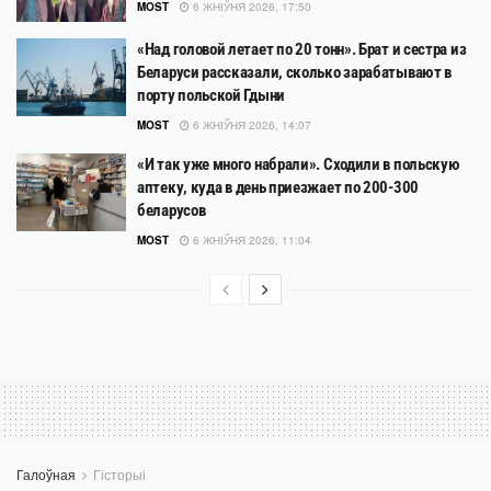
MOST
6 ЖНІЎНЯ 2026, 17:50
«Над головой летает по 20 тонн». Брат и сестра из
Беларуси рассказали, сколько зарабатывают в
порту польской Гдыни
MOST
6 ЖНІЎНЯ 2026, 14:07
«И так уже много набрали». Сходили в польскую
аптеку, куда в день приезжает по 200-300
беларусов
MOST
6 ЖНІЎНЯ 2026, 11:04
Галоўная
Гісторыі