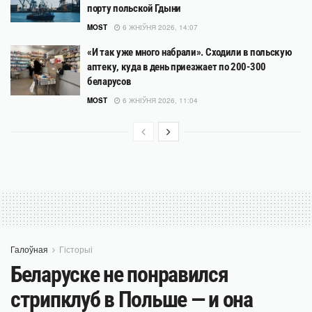
порту польской Гдыни
MOST
6 ЖНІЎНЯ 2026, 14:07
«И так уже много набрали». Сходили в польскую
аптеку, куда в день приезжает по 200-300
беларусов
MOST
6 ЖНІЎНЯ 2026, 11:04
Галоўная
Гісторыі
Беларуске не понравился
стрипклуб в Польше — и она