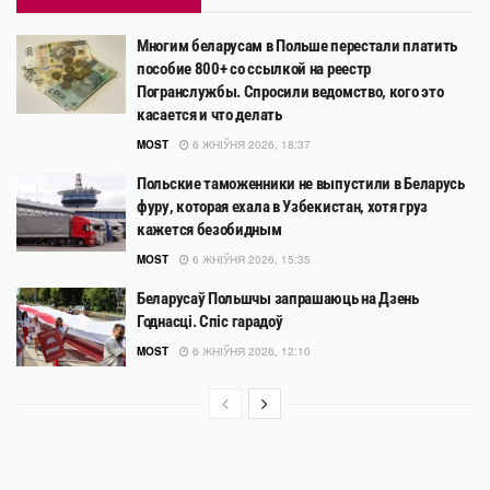
Многим беларусам в Польше перестали платить
пособие 800+ со ссылкой на реестр
Погранслужбы. Спросили ведомство, кого это
касается и что делать
MOST
6 ЖНІЎНЯ 2026, 18:37
Польские таможенники не выпустили в Беларусь
фуру, которая ехала в Узбекистан, хотя груз
кажется безобидным
MOST
6 ЖНІЎНЯ 2026, 15:35
Беларусаў Польшчы запрашаюць на Дзень
Годнасці. Спіс гарадоў
MOST
6 ЖНІЎНЯ 2026, 12:10