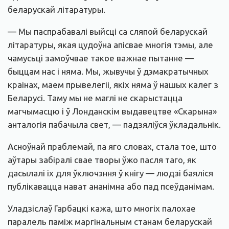
беларускай літаратуры.
— Мы паспрабавалі выйсці са сляпой беларускай
літаратуры, якая цудоўна апісвае многія тэмы, але
чамусьці замоўчвае такое важнае пытанне —
быццам нас і няма. Мы, жывучы ў дэмакратычных
краінах, маем прывелегіі, якіх няма ў нашых калег з
Беларусі. Таму мы не маглі не скарыстацца
магчымасцю і ў Лонданскім выдавецтве «Скарына»
анталогія пабачыла свет, — падзяліўся ўкладальнік.
Асноўнай праблемай, па яго словах, стала тое, што
аўтары забіралі свае творы ўжо пасля таго, як
дасылалі іх для ўключэння ў кнігу — людзі баяліся
публікавацца нават ананімна або пад псеўданімам.
Уладзіслаў Гарбацкі кажа, што многіх палохае
паралель паміж маргінальным станам беларускай