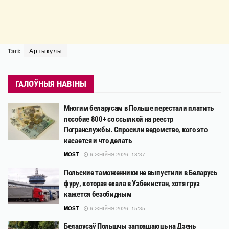
Тэгі:
Артыкулы
ГАЛОЎНЫЯ НАВІНЫ
Многим беларусам в Польше перестали платить
пособие 800+ со ссылкой на реестр
Погранслужбы. Спросили ведомство, кого это
касается и что делать
MOST
6 ЖНІЎНЯ 2026, 18:37
Польские таможенники не выпустили в Беларусь
фуру, которая ехала в Узбекистан, хотя груз
кажется безобидным
MOST
6 ЖНІЎНЯ 2026, 15:35
Беларусаў Польшчы запрашаюць на Дзень