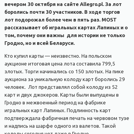
вечером 30 октября на сайте Allegro.pl. За лот
боролись почти 30 участников. В ходе торгов
лот подорожал более чем в пять раз. MOST
рассказывает об игральных картах Лапиных и о
том,
почему они важны для истории
не только
Гродно, но и всей Беларуси.
Кто купил карты — неизвестно. На польском
аукционе итоговая цена лота составила 799,5
злотых. Торги начинались со 150 злотых. На пике
аукциона за уникальную колоду карт боролись 29
человек. Лот представлял собой колоду из 52
карт и двух джокеров. Карты были выпущены в
Гродно в межвоенный период на фабрике
игральных карт Лапиных. Подлинность карт
подтверждала фабричная печать на червовом тузе
и надпись на шарфе одного из валетов. Такой
колоды сегодня нет даже в Гродно.