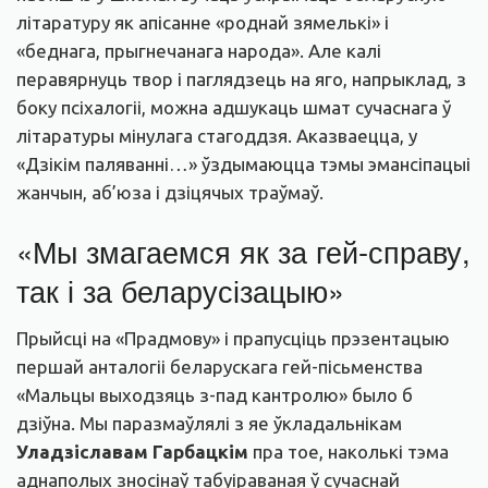
літаратуру як апісанне «роднай зямелькі» і
«беднага, прыгнечанага народа». Але калі
перавярнуць твор і паглядзець на яго, напрыклад, з
боку псіхалогіі, можна адшукаць шмат сучаснага ў
літаратуры мінулага стагоддзя. Аказваецца, у
«Дзікім паляванні…» ўздымаюцца тэмы эмансіпацыі
жанчын, аб’юза і дзіцячых траўмаў.
«Мы змагаемся як за гей-справу,
так і за беларусізацыю»
Прыйсці на «Прадмову» і прапусціць прэзентацыю
першай анталогіі беларускага гей-пісьменства
«Мальцы выходзяць з-пад кантролю» было б
дзіўна. Мы паразмаўлялі з яе ўкладальнікам
Уладзіславам Гарбацкім
пра тое, наколькі тэма
аднаполых зносінаў табуіраваная ў сучаснай