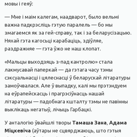
мовы і геяў:
— Мне і маім калегам, наадварот, было вельмі
важна падкрэсліць гэтую паралель — бо мы
змагаемся як за гей-справу, так і за беларусізацыю.
Няхай гэта кагосьці карабаціць, здіўляе,
раздражняе — гэта ўжо не наш клопат.
«Мальцы выходзяць з-пад кантролю» стала
лакмусавай паперкай — да гэтага часу тэмы
сэксуальнасці і цялеснасці ў беларускай літаратуры
замоўчвалася. Але ў выпадку, калі мы прэтэндуем
на еўрапейскасць і прагрэсіўнасць нашай
літаратуры — падобнага кшталту тэмы не павінны
выклікаць негатыў, лічыць Гарбацкі.
У анталогію ўвайшлі творы
Тамаша
Зана
,
Адама
Міцкевіча
(аўтары не сцвярджаюць, што гэтыя