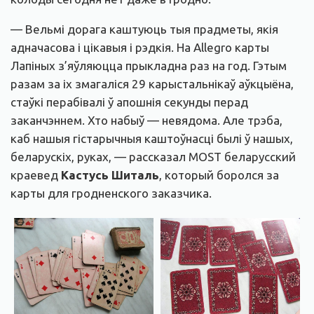
— Вельмі дорага каштуюць тыя прадметы, якія
адначасова і цікавыя і рэдкія. На Allegrо карты
Лапіных з’яўляюцца прыкладна раз на год. Гэтым
разам за іх змагаліся 29 карыстальнікаў аўкцыёна,
стаўкі перабівалі ў апошнія секунды перад
заканчэннем. Хто набыў — невядома. Але трэба,
каб нашыя гістарычныя каштоўнасці былі ў нашых,
беларускіх, руках, — рассказал MOST беларусский
краевед
Кастусь Шиталь
, который боролся за
карты для гродненского заказчика.