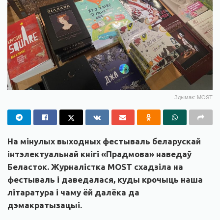
Здымак: MOST
На мінулых выходных фестываль беларускай
інтэлектуальнай кнігі «Прадмова» наведаў
Беласток. Журналістка
MOST схадзіла на
фестываль і даведалася, к
уды крочыць наша
літаратура і чаму ёй далёка да
дэмакратызацыі.