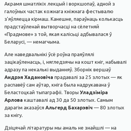
Акрамя шматлікіх лекцый і воркшопаў, адной з
галоўных частак кожнага кніжнага фестывалю
з’яўляецца кірмаш. Канешне, параўнаць колькасць
прадстаўленай вытворчасці на сёлетняй
«Прадмове» з той, якая калісьці адбывалася ў
Беларусі, — немагчыма.
Але наведвальнікі ўсё роўна праяўлялі
зацікаўленасць, і, нягледзячы на кошт кніг, набывалі
адразу па некалькі выданняў. Зборнік вершаў
Андрэя Хадановіча
прадавалі за 25 злотых — як
распавёў сам аўтар, кніга была надрукавана ў
Беластоцкай тыпаграфіі. Творы
Уладзіміра
Арлова
каштавалі ад 30 да 50 злотых. Самым
дарагім аказаўся
Альгерд Бахарэвіч
— 80 злотых
за кнігу.
Дзіцячай літаратуры мы амаль не знайшлі — на