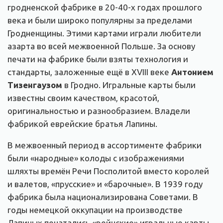
гродненской фабрике в 20-40-х годах прошлого
века и были широко популярны за пределами
Гродненщины. Этими картами играли любители
азарта во всей межвоенной Польше. За основу
печати на фабрике были взяты технология и
стандарты, заложенные ещё в XVIII веке
Антонием
Тизенгаузом
в Гродно. Игральные карты были
известны своим качеством, красотой,
оригинальностью и разнообразием. Владели
фабрикой еврейские братья Лапины.
В межвоенный период в ассортименте фабрики
были «народные» колоды с изображениями
шляхты времён Речи Посполитой вместо королей
и валетов, «прусские» и «барочные». В 1939 году
фабрика была национализирована Cоветами. В
годы немецкой оккупации на производстве
Лапиных печатались «рейнские» игральные карты.