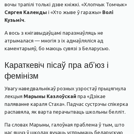
вочы трапілі толькі дзве кніжкі. «Хлопчык Томчык»
Сяргея Календы
і «Хто жыве ў гаражы»
Волі
Кузьміч
.
А вось з кнігавыдаўцамі паразмаўляць не
атрымалася — многія з іх адмаўляліся ад
каментарыяў, бо маюць сувязі з Беларусью.
Караткевіч пісаў пра аб’юз і
фемінізм
Увагу наведвальнікаў розных узростаў прыцягнула
лекцыя
Марыны Казлоўскай
пра «Дзікае
паляванне караля Стаха». Падчас сустрэчы спікерка
распавяла, як варта перачытваць школьны белліт.
Па словах Марыны, галоўная праблема ў тым, што
нас яшчэ ў школах вучаць успрымаць беларускую