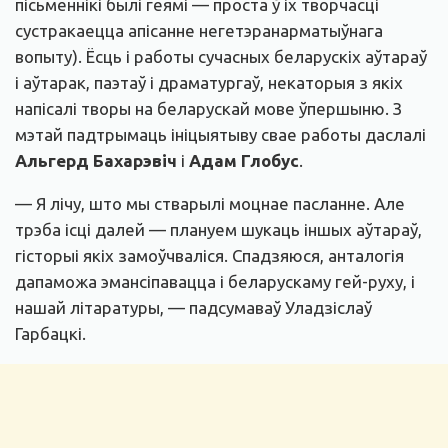
пісьменнікі былі геямі — проста ў іх творчасці
сустракаецца апісанне негетэранарматыўнага
вопыту). Ёсць і работы сучасных беларускіх аўтараў
і аўтарак, паэтаў і драматургаў, некаторыя з якіх
напісалі творы на беларускай мове ўпершыню. З
мэтай падтрымаць ініцыятыву свае работы даслалі
Альгерд Бахарэвіч
і
Адам Глобус
.
— Я лічу, што мы стварылі моцнае пасланне. Але
трэба ісці далей — плануем шукаць іншых аўтараў,
гісторыі якіх замоўчваліся. Спадзяюся, анталогія
дапаможа эмансіпавацца і беларускаму гей-руху, і
нашай літаратуры, — падсумаваў Уладзіслаў
Гарбацкі.