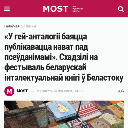
Галоўная
Навіны
«У гей-анталогіі баяцца
публікавацца нават пад
псеўданімамі». Схадзілі на
фестываль беларускай
інтэлектуальнай кнігі ў Беластоку
A
MOST
31 кастрычніка 2023, 14:08
A