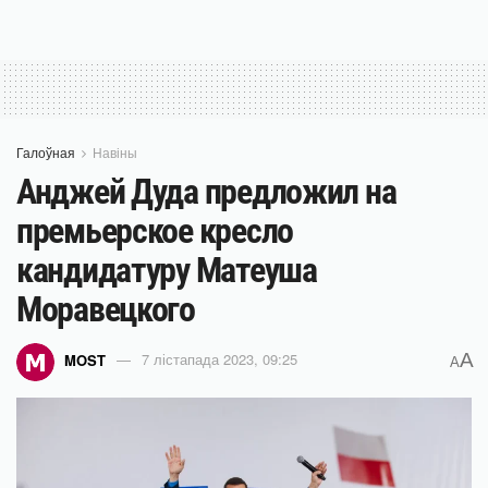
Галоўная
Навіны
Анджей Дуда предложил на
премьерское кресло
кандидатуру Матеуша
Моравецкого
A
MOST
7 лістапада 2023, 09:25
A