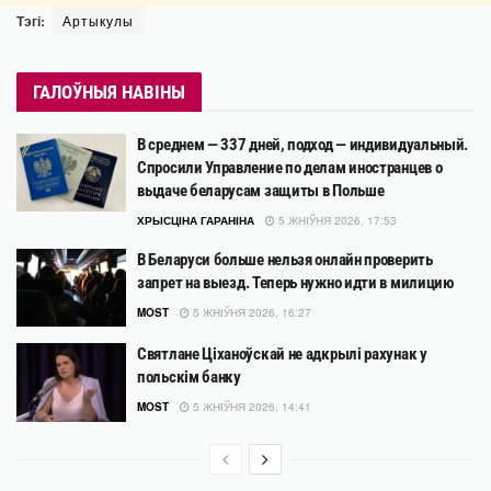
Тэгі:
Артыкулы
ГАЛОЎНЫЯ НАВІНЫ
В среднем — 337 дней, подход — индивидуальный.
Спросили Управление по делам иностранцев о
выдаче беларусам защиты в Польше
ХРЫСЦІНА ГАРАНІНА
5 ЖНІЎНЯ 2026, 17:53
В Беларуси больше нельзя онлайн проверить
запрет на выезд. Теперь нужно идти в милицию
MOST
5 ЖНІЎНЯ 2026, 16:27
Святлане Ціханоўскай не адкрылі рахунак у
польскім банку
MOST
5 ЖНІЎНЯ 2026, 14:41