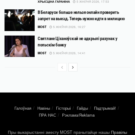
ХРЫСЦІНА ГАРАНІНА
5 ЖНІЎНЯ 2026, 17:53
В Беларуси больше нельзя онлайн проверить
запрет на выезд. Теперь нужно идти в милицию
MOST
5 ЖНІЎНЯ 2026, 16:27
Святлане Ціханоўскай не адкрылі рахунак у
польскім банку
MOST
5 ЖНІЎНЯ 2026, 14:41
Галоўная
Навіны
Гісторыі
Гайды
Падтрымай!
ПРА НАС
Рэклама/Reklama
Пры выкарыстанні зместу MOST прачытайце нашы
Правілы