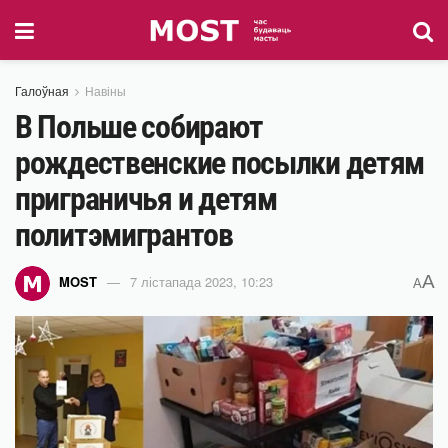
Галоўная
Навіны
В Польше собирают
рождественские посылки детям
приграничья и детям
политэмигрантов
A
MOST
7 лістапада 2023, 10:23
A