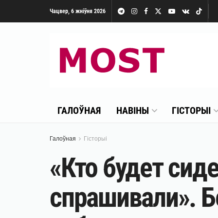
Чацвер, 6 жніўня 2026
ГАЛОЎНАЯ
НАВІНЫ
ГІСТОРЫІ
Галоўная
Гісторыі
«Кто будет сид
спрашивали». Б