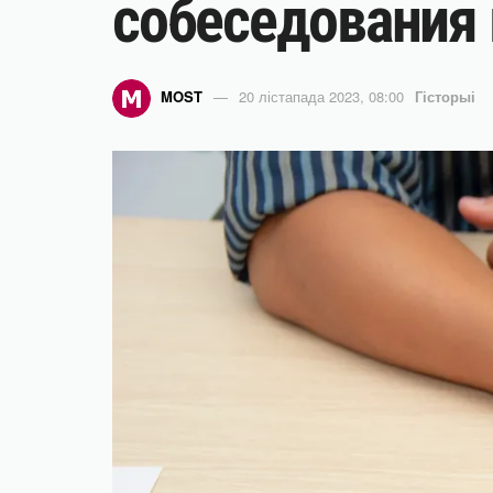
собеседования
MOST
20 лістапада 2023, 08:00
Гісторыі