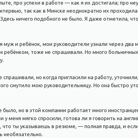
пыте, про успехи в работе — как я их достигала; про н
интервью, так как в Минске неоднократно их проходи
Здесь ничего подобного не было. Я даже отметила, что
ня муж и ребёнок, мои руководители узнали через два ме
ым ребёнком, тоже не спрашивали. Но много больничных
у.
спрашивали, но когда пригласили на работу, уточнили,
ного смутило мою руководительницу. Но она быстро уто
не было, но в этой компании работает много иностранце
 у меня мягко спросили, готова ли я говорить на англий
ё, что ты указываешь в резюме, — полная правда, и есл
ь необязательно.