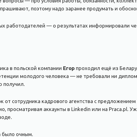
вопросы — про условия работы, обязанности, коллект
прашивают, поэтому надо заранее продумать и обоснов
ных работодателей — о результатах информировали че
ика в польской компании
Егор
проходил ещё из Белару
тенции молодого человека — не требовали ни диплома
 получил.
ок от сотрудника кадрового агентства с предложением
о, просматривая аккаунты в Linkedin или на Praca.pl. У
воде.
 было очным.