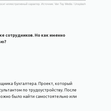
осит иллюстративный характер. Источник: Van Tay Media / Unsplash
ке сотрудников. Но как именно
ью?
щника бухгалтера. Проект, который
сультантом по трудоустройству. После
можно было найти самостоятельно или