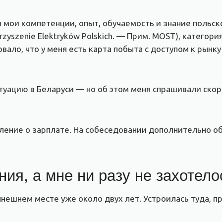
мои компетенции, опыт, обучаемость и знание польско
rzyszenie Elektryków Polskich. — Прим. MOST), категор
ало, что у меня есть карта побыта с доступом к рынку
туацию в Беларуси — но об этом меня спрашивали скор
ление о зарплате. На собеседовании дополнительно о
ия, а мне ни разу не захотело
ынешнем месте уже около двух лет. Устроилась туда, п