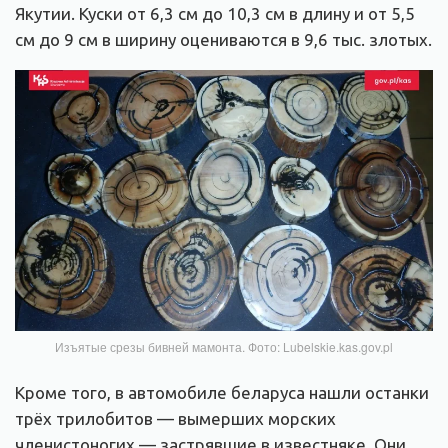
Якутии. Куски от 6,3 см до 10,3 см в длину и от 5,5
см до 9 см в ширину оцениваются в 9,6 тыс. злотых.
Изъятые срезы бивней мамонта. Фото: Lubelskie.kas.gov.pl
Кроме того, в автомобиле беларуса нашли останки
трёх трилобитов — вымерших морских
членистоногих — застрявшие в известняке. Они