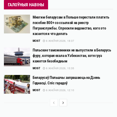
ГАЛОЎНЫЯ НАВІНЫ
Многим беларусам в Польше перестали платить
пособие 800+ со ссылкой на реестр
Погранслужбы. Спросили ведомство, кого это
касается и что делать
MOST
6 ЖНІЎНЯ 2026, 18:37
Польские таможенники не выпустили в Беларусь
фуру, которая ехала в Узбекистан, хотя груз
кажется безобидным
MOST
6 ЖНІЎНЯ 2026, 15:35
Беларусаў Польшчы запрашаюць на Дзень
Годнасці. Спіс гарадоў
MOST
6 ЖНІЎНЯ 2026, 12:10