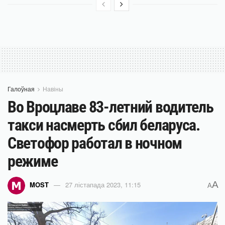
Галоўная
Навіны
Во Вроцлаве 83-летний водитель
такси насмерть сбил беларуса.
Светофор работал в ночном
режиме
A
MOST
27 лістапада 2023, 11:15
A