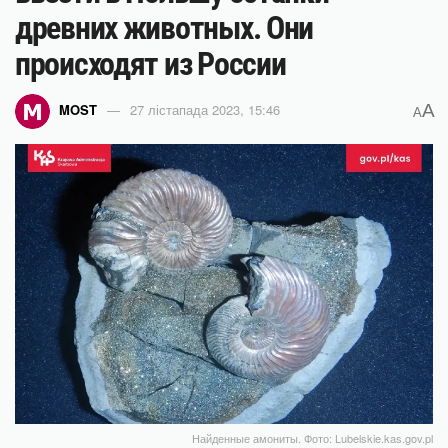
древних животных. Они
происходят из России
A
MOST
27 лістапада 2023, 15:46
A
Найденные амониты. Фото: Lubelskie.kas.gov.pl