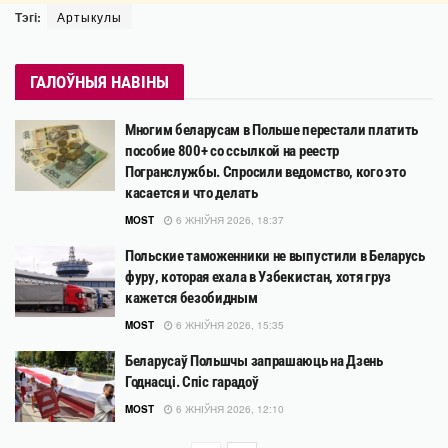
Тэгі:
Артыкулы
ГАЛОЎНЫЯ НАВІНЫ
Многим беларусам в Польше перестали платить
пособие 800+ со ссылкой на реестр
Погранслужбы. Спросили ведомство, кого это
касается и что делать
MOST
6 ЖНІЎНЯ 2026, 18:37
Польские таможенники не выпустили в Беларусь
фуру, которая ехала в Узбекистан, хотя груз
кажется безобидным
MOST
6 ЖНІЎНЯ 2026, 15:35
Беларусаў Польшчы запрашаюць на Дзень
Годнасці. Спіс гарадоў
MOST
6 ЖНІЎНЯ 2026, 12:10