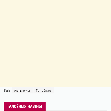
Тэгі:
Артыкулы
Галоўнае
ГАЛОЎНЫЯ НАВІНЫ