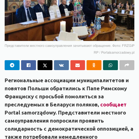
Представители местного самоуправления зачитывают обращение. Фото: FRZGiP
RP / Portalsamorzadowy.pl
Региональные ассоциации муниципалитетов и
повятов Польши обратились к Папе Римскому
Франциску с просьбой помолиться за
преследуемых в Беларуси поляков,
сообщает
Portal samorządowy. Представители местного
самоуправления попросили проявить
солидарность с демократической оппозицией, а
также потребовали немедленного