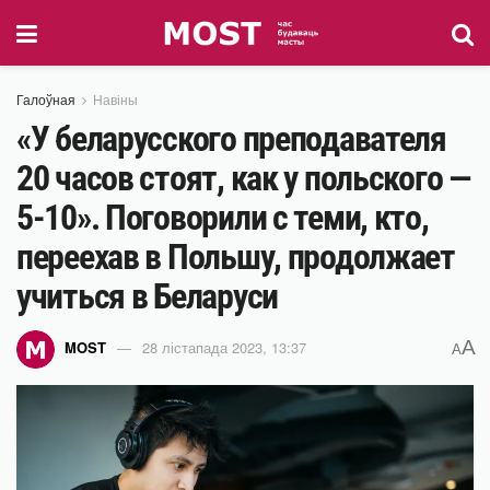
Галоўная
Навіны
«У беларусского преподавателя
20 часов стоят, как у польского —
5-10». Поговорили с теми, кто,
переехав в Польшу, продолжает
учиться в Беларуси
A
MOST
28 лістапада 2023, 13:37
A