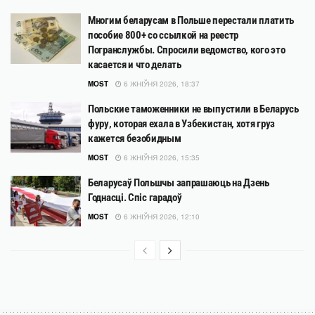
Многим беларусам в Польше перестали платить
пособие 800+ со ссылкой на реестр
Погранслужбы. Спросили ведомство, кого это
касается и что делать
MOST
6 ЖНІЎНЯ 2026, 18:37
Польские таможенники не выпустили в Беларусь
фуру, которая ехала в Узбекистан, хотя груз
кажется безобидным
MOST
6 ЖНІЎНЯ 2026, 15:35
Беларусаў Польшчы запрашаюць на Дзень
Годнасці. Спіс гарадоў
MOST
6 ЖНІЎНЯ 2026, 12:10