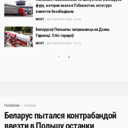
фуру, которая ехала в Узбекистан, хотя груз
кажется безобидным
MOST
6 ЖНІЎНЯ 2026, 15:35
Беларусаў Польшчы запрашаюць на Дзень
Годнасці. Спіс гарадоў
MOST
6 ЖНІЎНЯ 2026, 12:10
Галоўная
Навіны
Беларус пытался контрабандой
ввезти в Польшу останки