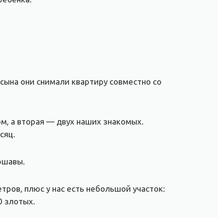
сына они снимали квартиру совместно со
м, а вторая — двух наших знакомых.
сяц.
ршавы.
ров, плюс у нас есть небольшой участок:
0 злотых.