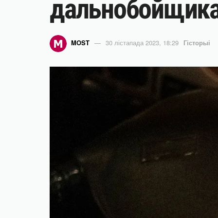
дальнобойщика
MOST
30 лістапада 2023, 18:29
Гісторыі