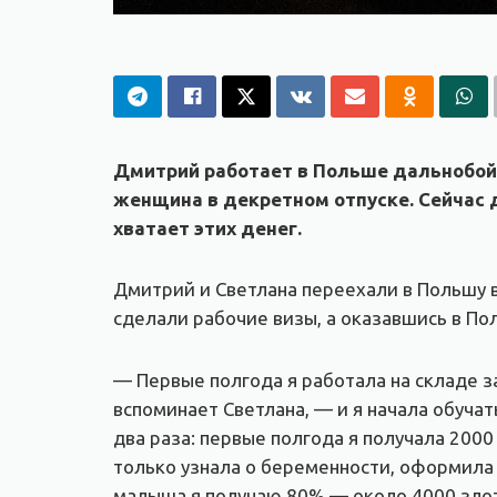
Дмитрий работает в Польше дальнобойщ
женщина в декретном отпуске. Сейчас д
хватает этих денег.
Дмитрий и Светлана переехали в Польшу в
сделали рабочие визы, а оказавшись в По
— Первые полгода я работала на складе з
вспоминает Светлана, — и я начала обуча
два раза: первые полгода я получала 2000
только узнала о беременности, оформила
малыша я получаю 80% — около 4000 злоты