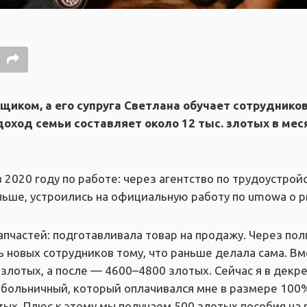
иком, а его супруга Светлана
обучает сотрудников
оход семьи составляет около 12 тыс. злотых в меся
 2020 году по работе: через агентство по трудоустро
льше, устроились на официальную работу по umowa o p
апчастей: подготавливала товар на продажу. Через по
ть новых сотрудников тому, что раньше делала сама. В
 злотых, а после — 4600–4800 злотых. Сейчас я в декре
 больничный, который оплачивался мне в размере 100%
х. Плюс к этому мы получаем 500 злотых пособия на 