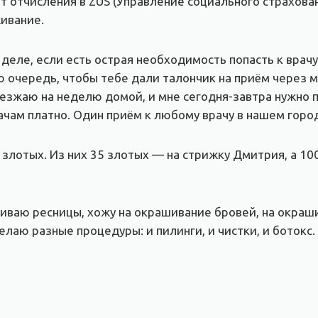
 отчисления в ZUS (Управление социального страхован
ивание.
 деле, если есть острая необходимость попасть к врач
 очередь, чтобы тебе дали талончик на приём через ме
езжаю на неделю домой, и мне сегодня-завтра нужно по
ачам платно. Один приём к любому врачу в нашем горо
5 злотых. Из них 35 злотых — на стрижку Дмитрия, а 
ваю ресницы, хожу на окрашивание бровей, на окраши
аю разные процедуры: и пилинги, и чистки, и ботокс. 