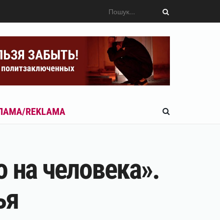
ЛАМА/REKLAMA
 на человека».
ья