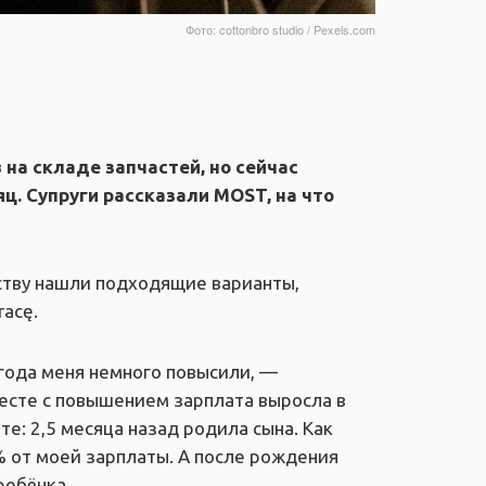
Фото: cottonbro studio / Pexels.com
 на складе запчастей, но сейчас
ц. Супруги рассказали MOST, на что
йству нашли подходящие варианты,
racę.
лгода меня немного повысили, —
месте с повышением зарплата выросла в
те: 2,5 месяца назад родила сына. Как
 от моей зарплаты. А после рождения
ребёнка.