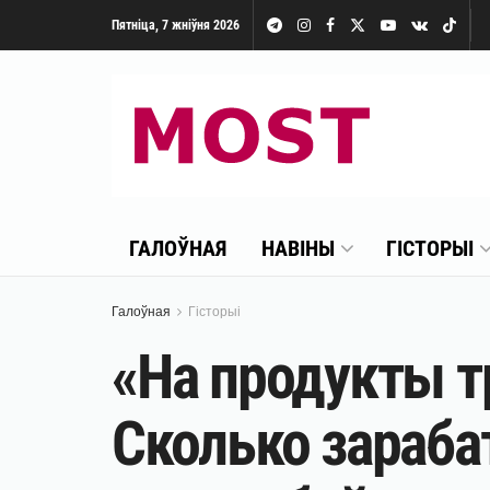
Пятніца, 7 жніўня 2026
ГАЛОЎНАЯ
НАВІНЫ
ГІСТОРЫІ
Галоўная
Гісторыі
«На продукты т
Сколько зараба