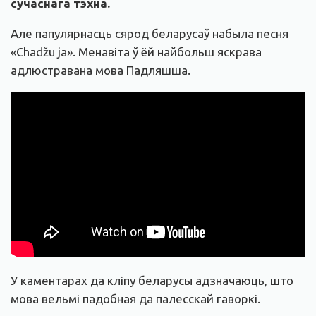
сучаснага тэхна.
Але папулярнасць сярод беларусаў набыла песня
«Chadžu ja». Менавіта ў ёй найбольш яскрава
адлюстравана мова Падляшша.
У каментарах да кліпу беларусы адзначаюць, што
мова вельмі падобная да палесскай гаворкі.