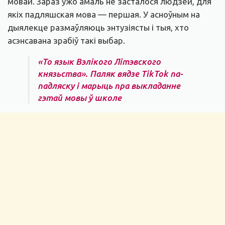
мовай. Зараз ужо амаль не засталося людзей, для
якіх падляшская мова — першая. У асноўным на
дыялекце размаўляюць энтузіясты і тыя, хто
асэнсавана зрабіў такі выбар.
«То язык Вэлікого Літэвского
князьства». Паляк вядзе TikTok па-
падляску і марыць пра выкладанне
гэтай мовы ў школе