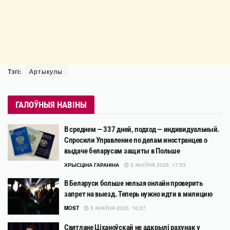
Тэгі:
Артыкулы
ГАЛОЎНЫЯ НАВІНЫ
В среднем — 337 дней, подход — индивидуальный.
Спросили Управление по делам иностранцев о
выдаче беларусам защиты в Польше
ХРЫСЦІНА ГАРАНІНА
5 ЖНІЎНЯ 2026, 17:53
В Беларуси больше нельзя онлайн проверить
запрет на выезд. Теперь нужно идти в милицию
MOST
5 ЖНІЎНЯ 2026, 16:27
Святлане Ціханоўскай не адкрылі рахунак у