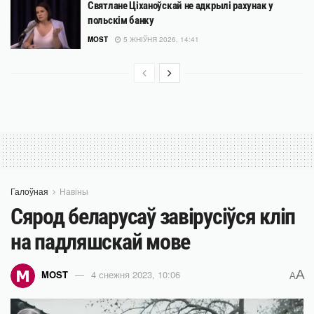
Святлане Ціханоўскай не адкрылі рахунак у
польскім банку
MOST
5 ЖНІЎНЯ 2026, 14:41
Галоўная
Навіны
Сярод беларусаў завірусіўся кліп
на падляшскай мове
A
MOST
4 снежня 2023, 10:06
A