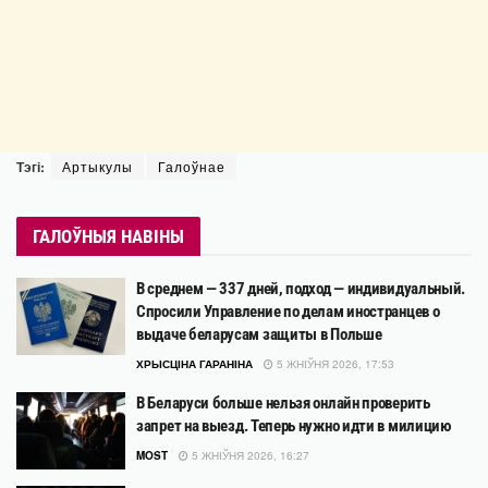
Тэгі:
Артыкулы
Галоўнае
ГАЛОЎНЫЯ НАВІНЫ
В среднем — 337 дней, подход — индивидуальный.
Спросили Управление по делам иностранцев о
выдаче беларусам защиты в Польше
ХРЫСЦІНА ГАРАНІНА
5 ЖНІЎНЯ 2026, 17:53
В Беларуси больше нельзя онлайн проверить
запрет на выезд. Теперь нужно идти в милицию
MOST
5 ЖНІЎНЯ 2026, 16:27