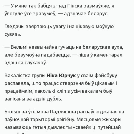
— У мяне так бабця з-пад Пінска размаўляе, я
ўвогуле ўсё зразумеў, — адзначае беларус.
Гледачы звяртаюць увагу і на цікавую моўную
сувязь.
— Вельмі незвычайна гучыць на беларускае вуха,
але безумоўна падабаецца, — піша ў каментарах
адзін са слухачоў.
Вакалістка групы
Ніка Юрчук
у сваім фэйсбуку
распавяла, што працэс стварэння быў цікавым і
працаёмкім, паколькі кліп з усім вакалам быў
запісаны за адзін дубль.
Больш за ўсё мова Падляшша распаўсюджаная на
паўночнай тэрыторыі рэігіёну. Мясцовыя жыхары
называюць гэтыя дыялекты «сваёй» ці тутэйшай