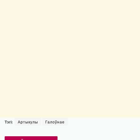
Тэгі:
Артыкулы
Галоўнае