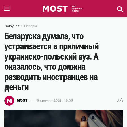
Галоўная
Гісторыі
Беларуска думала, что
устраивается в приличный
украинско-польский вуз. А
оказалось, что должна
разводить иностранцев на
деньги
A
MOST
6 снежня 2023, 19:06
A