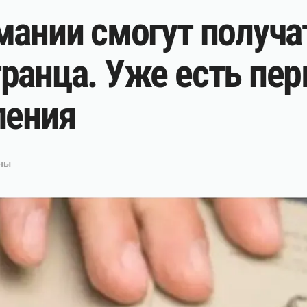
мании смогут получа
ранца. Уже есть пе
ления
іны