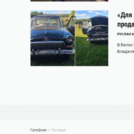
«Для 
прода
РУСЛАН К
В Белос
Владеле
Галоўная
Гісторыі