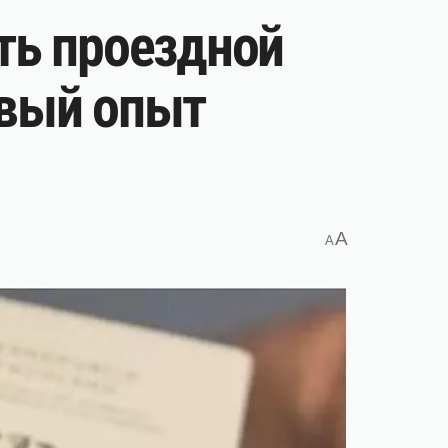
ть проездной
рвый опыт
A
A