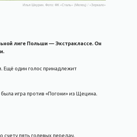
Илья Шкурин. Фото: ФК «Сталь» (Мелец) / «Зеркало»
ьной лиге Польши — Экстраклассе. Он
и.
и. Ещё один голос принадлежит
 была игра против «Погони» из Щецина.
о счету пять голевых передач.