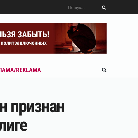
ЛАМА/REKLAMA
н признан
лиге