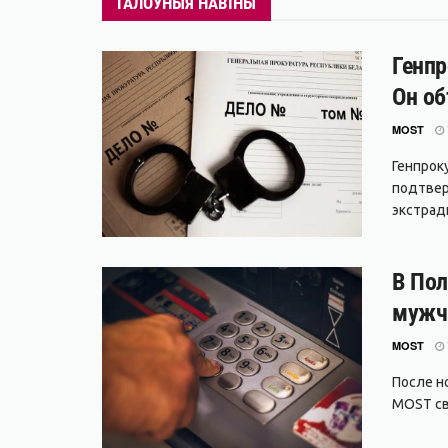
ГАЛОЎНЫЯ НАВІНЫ
Генпр
Он об
MOST
Генпрок
подтвер
экстради
В Пол
мужч
MOST
После но
MOST свя