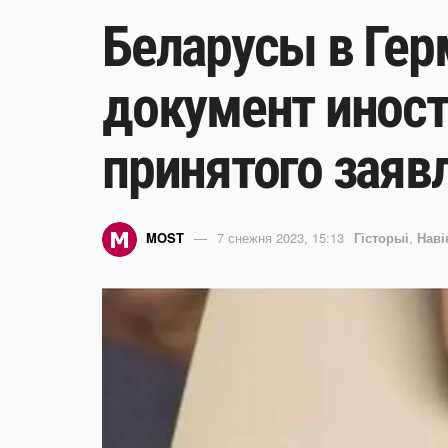
Беларусы в Гер
документ иност
принятого заяв
MOST
7 снежня 2023, 15:13
Гісторыі
,
Нав