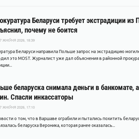
окуратура Беларуси требует экстрадиции из
ъяснил, почему не боится
7 ЖНІЎНЯ 2026, 18:39
уратура Беларуси направила Польше запрос на экстрадицию могил
дил это MOST. Журналист уже дал объяснения в районной прокура
ции...
ьше беларуска снимала деньги в банкомате, 
ин. Спасли инкассаторы
7 ЖНІЎНЯ 2026, 17:10
вости о том, что в Варшаве ограбили и пытались похитить беларуса
залась беларуска Вероника, которая ранее оказалась...