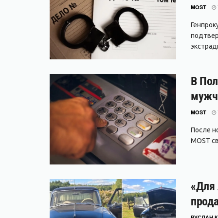
MOST
Генпрок
подтвер
экстради
В Пол
мужч
MOST
После но
MOST свя
«Для 
прода
РУСЛАН К