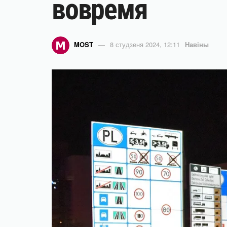
вовремя
MOST
8 студзеня 2024, 12:11
Навіны