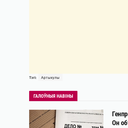
Тэгі:
Артыкулы
ГАЛОЎНЫЯ НАВІНЫ
Генпр
Он об