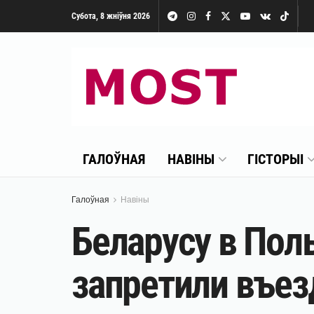
Субота, 8 жніўня 2026
ГАЛОЎНАЯ
НАВІНЫ
ГІСТОРЫІ
Галоўная
Навіны
Беларусу в Пол
запретили въезд