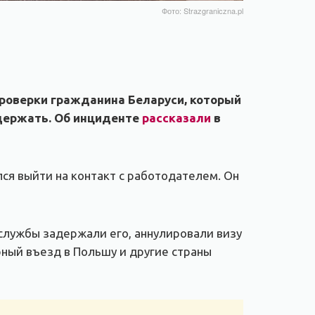
Фото: Strazgraniczna.pl
 проверки гражданина Беларуси, который
адержать. Об инциденте
рассказали
в
лся выйти на контакт с работодателем. Он
нслужбы задержали его, аннулировали визу
рный въезд в Польшу и другие страны