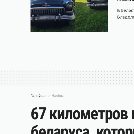
В Белос
Владеле
Галоўная
Навіны
67 километров в
беларуса, кото