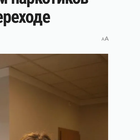
ереходе
A
A