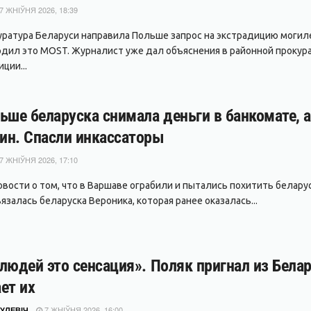
7 ЖНІЎНЯ 2026, 18:39
уратура Беларуси направила Польше запрос на экстрадицию могил
дил это MOST. Журналист уже дал объяснения в районной прокура
ции...
ьше беларуска снимала деньги в банкомате, 
ин. Спасли инкассаторы
7 ЖНІЎНЯ 2026, 17:10
вости о том, что в Варшаве ограбили и пытались похитить беларуса
залась беларуска Вероника, которая ранее оказалась...
людей это сенсация». Поляк пригнал из Белар
ет их
7 ЖНІЎНЯ 2026, 16:00
УЛЕВІЧ