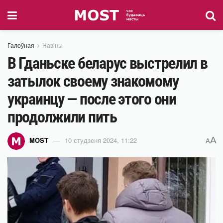
Галоўная
Навіны
В Гданьске беларус выстрелил в
затылок своему знакомому
украинцу — после этого они
продолжили пить
A
MOST
10 студзеня 2024, 11:22
A