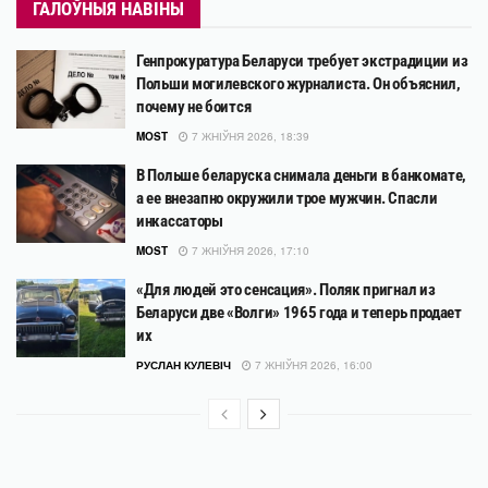
ГАЛОЎНЫЯ НАВІНЫ
Генпрокуратура Беларуси требует экстрадиции из
Польши могилевского журналиста. Он объяснил,
почему не боится
MOST
7 ЖНІЎНЯ 2026, 18:39
В Польше беларуска снимала деньги в банкомате,
а ее внезапно окружили трое мужчин. Спасли
инкассаторы
MOST
7 ЖНІЎНЯ 2026, 17:10
«Для людей это сенсация». Поляк пригнал из
Беларуси две «Волги» 1965 года и теперь продает
их
РУСЛАН КУЛЕВІЧ
7 ЖНІЎНЯ 2026, 16:00