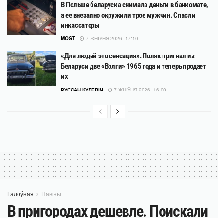
В Польше беларуска снимала деньги в банкомате,
а ее внезапно окружили трое мужчин. Спасли
инкассаторы
MOST
7 ЖНІЎНЯ 2026, 17:10
«Для людей это сенсация». Поляк пригнал из
Беларуси две «Волги» 1965 года и теперь продает
их
РУСЛАН КУЛЕВІЧ
7 ЖНІЎНЯ 2026, 16:00
Галоўная
Навіны
В пригородах дешевле. Поискали