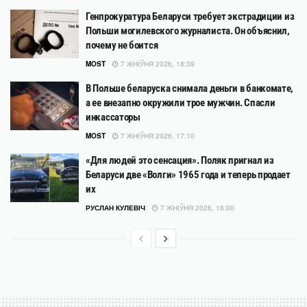
Генпрокуратура Беларуси требует экстрадиции из
Польши могилевского журналиста. Он объяснил,
почему не боится
MOST
7 ЖНІЎНЯ 2026, 18:39
В Польше беларуска снимала деньги в банкомате,
а ее внезапно окружили трое мужчин. Спасли
инкассаторы
MOST
7 ЖНІЎНЯ 2026, 17:10
«Для людей это сенсация». Поляк пригнал из
Беларуси две «Волги» 1965 года и теперь продает
их
РУСЛАН КУЛЕВІЧ
7 ЖНІЎНЯ 2026, 16:00