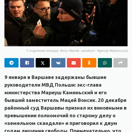
У отделения полиции. Фото: Maciek Jaźwiecki / Agencja Wyborcza.pl
9 января в Варшаве задержаны бывшие
руководители МВД Польши: экс-глава
министерства Мариуш Каминьский и его
бывший заместитель Мацей Вонсик. 20 декабря
районный суд Варшавы признал их виновными в
превышении полномочий по старому делу о
«земельном скандале» и приговорил к двум
годам лишения свободы. Примечательно, что