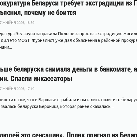
окуратура Беларуси требует экстрадиции из
ъяснил, почему не боится
7 ЖНІЎНЯ 2026, 18:39
уратура Беларуси направила Польше запрос на экстрадицию могил
дил это MOST. Журналист уже дал объяснения в районной прокура
ции...
ьше беларуска снимала деньги в банкомате, 
ин. Спасли инкассаторы
7 ЖНІЎНЯ 2026, 17:10
вости о том, что в Варшаве ограбили и пытались похитить беларуса
залась беларуска Вероника, которая ранее оказалась...
людей это сенсация». Поляк пригнал из Белар