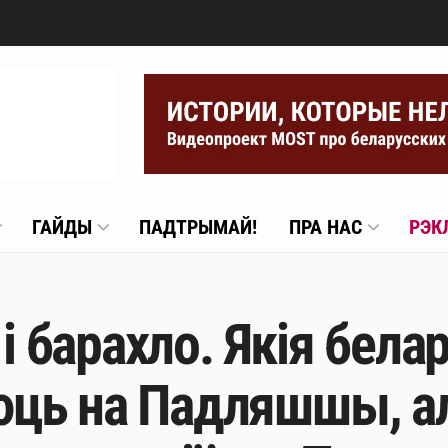
ГАЙДЫ
ПАДТРЫМАЙ!
ПРА НАС
РЭК
 і барахло. Якія бела
ць на Падляшшы, ал