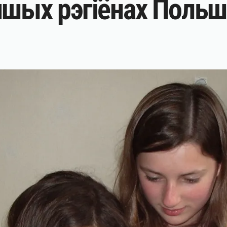
ншых рэгіёнах Поль