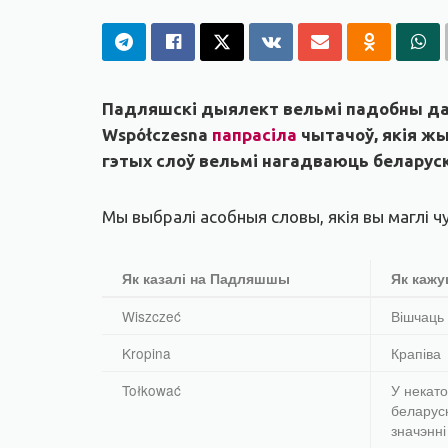
Падляшскі дыялект вельмі падобны да б
Współczesna
папрасіла
чытачоў, якія жы
гэтых слоў вельмі нагадваюць беларускія
Мы выбралі асобныя словы, якія вы маглі чу
Як казалі на Падляшшы
Як кажу
Wiszczeć
Вішчаць
Kropina
Крапіва
Tołkować
У некато
беларус
значэнні