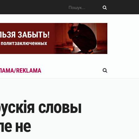
ЛАМА/REKLAMA
рускія словы
е не