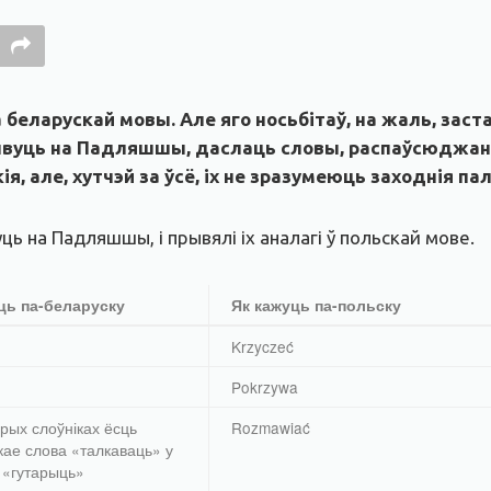
еларускай мовы. Але яго носьбітаў, на жаль, заст
вуць на Падляшшы, даслаць словы, распаўсюджаныя
, але, хутчэй за ўсё, іх не зразумеюць заходнія пал
ць на Падляшшы, і прывялі іх аналагі ў польскай мове.
ць па-беларуску
Як кажуць па-польску
Krzyczeć
Pokrzywa
рых слоўніках ёсць
Rozmawiać
кае слова «талкаваць» у
 «гутарыць»