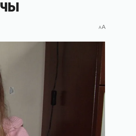
шчы
A
A