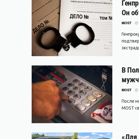
Генпр
Он об
MOST
Генпрок
подтвер
экстради
В Пол
мужч
MOST
После но
MOST свя
«Для 