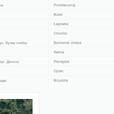
ра
Przedwczoraj
Bubel
Łapówka
к
Chochla
ус. Булка хлеба)
Bochenek chleba
Świnia
ус. Деньги)
Pieniądze
Ojciec
адкі
Brzydota