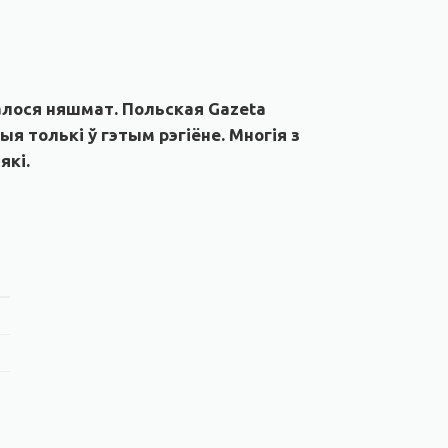
алося няшмат. Польская Gazeta
 толькі ў гэтым рэгіёне. Многія з
які.