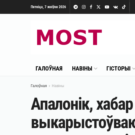
Пятніца, 7 жніўня 2026
ГАЛОЎНАЯ
НАВІНЫ
ГІСТОРЫІ
Галоўная
Навіны
Апалонік, хабар
выкарыстоўваю