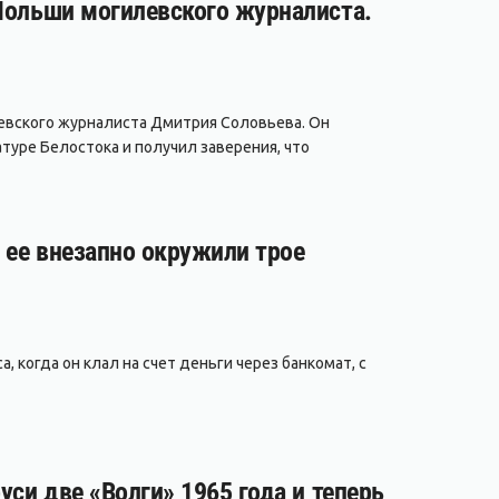
 Польши могилевского журналиста.
евского журналиста Дмитрия Соловьева. Он
туре Белостока и получил заверения, что
а ее внезапно окружили трое
, когда он клал на счет деньги через банкомат, с
уси две «Волги» 1965 года и теперь