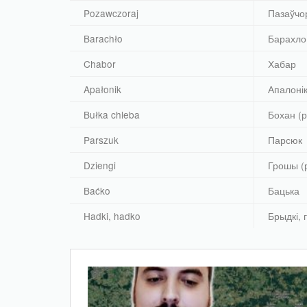
Pozawczoraj
Пазаўчо
Barachło
Барахло
Chabor
Хабар
Apałonik
Апалоні
Bułka chleba
Бохан (р
Parszuk
Парсюк
Dziengi
Грошы (р
Baćko
Бацька
Hadki, hadko
Брыдкі, г