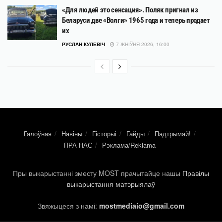
«Для людей это сенсация». Поляк пригнал из
Беларуси две «Волги» 1965 года и теперь продает
их
РУСЛАН КУЛЕВІЧ
7 ЖНІЎНЯ 2026, 16:00
Галоўная
Навіны
Гісторыі
Гайды
Падтрымай!
ПРА НАС
Рэклама/Reklama
Пры выкарыстанні зместу MOST прачытайце нашы
Правілы
выкарыстання матэрыялаў
Звяжыцеся з намі:
mostmediaio@gmail.com