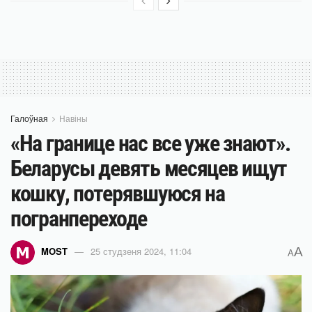
Галоўная
Навіны
«На границе нас все уже знают».
Беларусы девять месяцев ищут
кошку, потерявшуюся на
погранпереходе
A
MOST
25 студзеня 2024, 11:04
A