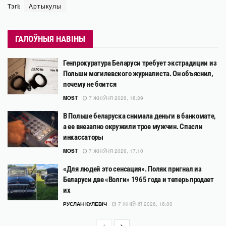
Тэгі:
Артыкулы
ГАЛОЎНЫЯ НАВІНЫ
Генпрокуратура Беларуси требует экстрадиции из
Польши могилевского журналиста. Он объяснил,
почему не боится
MOST
7 ЖНІЎНЯ 2026, 18:39
В Польше беларуска снимала деньги в банкомате,
а ее внезапно окружили трое мужчин. Спасли
инкассаторы
MOST
7 ЖНІЎНЯ 2026, 17:10
«Для людей это сенсация». Поляк пригнал из
Беларуси две «Волги» 1965 года и теперь продает
их
РУСЛАН КУЛЕВІЧ
7 ЖНІЎНЯ 2026, 16:00