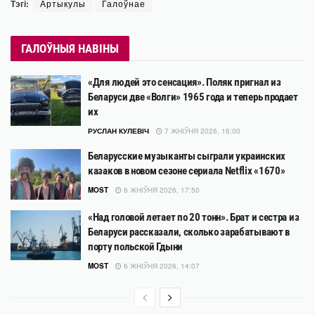
Тэгі:
Артыкулы
Галоўнае
ГАЛОЎНЫЯ НАВІНЫ
«Для людей это сенсация». Поляк пригнал из
Беларуси две «Волги» 1965 года и теперь продает
их
РУСЛАН КУЛЕВІЧ
7 ЖНІЎНЯ 2026, 16:00
Беларусские музыканты сыграли украинских
казаков в новом сезоне сериала Netflix «1670»
MOST
6 ЖНІЎНЯ 2026, 17:50
«Над головой летает по 20 тонн». Брат и сестра из
Беларуси рассказали, сколько зарабатывают в
порту польской Гдыни
MOST
6 ЖНІЎНЯ 2026, 14:07