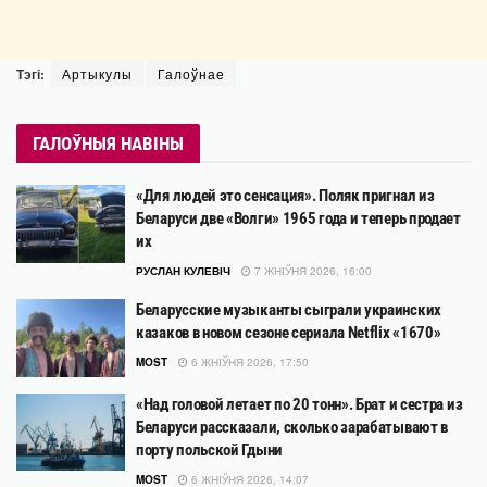
Тэгі:
Артыкулы
Галоўнае
ГАЛОЎНЫЯ НАВІНЫ
«Для людей это сенсация». Поляк пригнал из
Беларуси две «Волги» 1965 года и теперь продает
их
РУСЛАН КУЛЕВІЧ
7 ЖНІЎНЯ 2026, 16:00
Беларусские музыканты сыграли украинских
казаков в новом сезоне сериала Netflix «1670»
MOST
6 ЖНІЎНЯ 2026, 17:50
«Над головой летает по 20 тонн». Брат и сестра из
Беларуси рассказали, сколько зарабатывают в
порту польской Гдыни
MOST
6 ЖНІЎНЯ 2026, 14:07