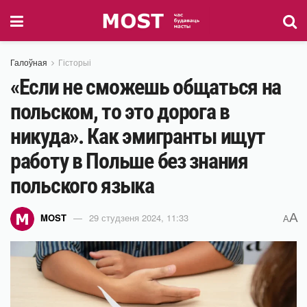
Галоўная
Гісторыі
«Если не сможешь общаться на
польском, то это дорога в
никуда». Как эмигранты ищут
работу в Польше без знания
польского языка
A
MOST
29 студзеня 2024, 11:33
A