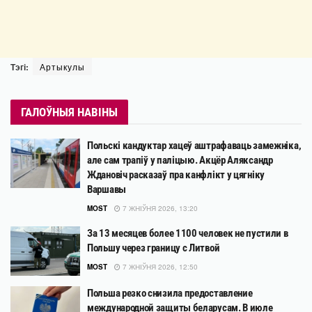
Тэгі:
Артыкулы
ГАЛОЎНЫЯ НАВІНЫ
Польскі кандуктар хацеў аштрафаваць замежніка,
але сам трапіў у паліцыю. Акцёр Аляксандр
Ждановіч расказаў пра канфлікт у цягніку
Варшавы
MOST
7 ЖНІЎНЯ 2026, 13:20
За 13 месяцев более 1100 человек не пустили в
Польшу через границу с Литвой
MOST
7 ЖНІЎНЯ 2026, 12:50
Польша резко снизила предоставление
международной защиты беларусам. В июле