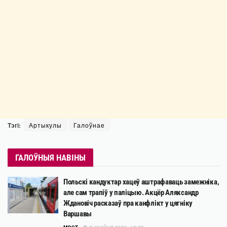
Тэгі:
Артыкулы
Галоўнае
ГАЛОЎНЫЯ НАВІНЫ
Польскі кандуктар хацеў аштрафаваць замежніка,
але сам трапіў у паліцыю. Акцёр Аляксандр
Ждановіч расказаў пра канфлікт у цягніку
Варшавы