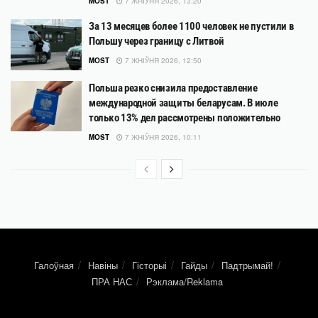
MOST
7 ЖНІЎНЯ 2026, 13:20
За 13 месяцев более 1100 человек не пустили в
Польшу через границу с Литвой
MOST
7 ЖНІЎНЯ 2026, 12:50
Польша резко снизила предоставление
международной защиты беларусам. В июле
только 13% дел рассмотрены положительно
MOST
7 ЖНІЎНЯ 2026, 10:11
Галоўная
Навіны
Гісторыі
Гайды
Падтрымай!
ПРА НАС
Рэклама/Reklama