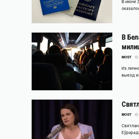
В июне 
оказало
В Бел
мили
MOST
Из личн
выезд и
Святл
MOST
Святлане
Еўрарады