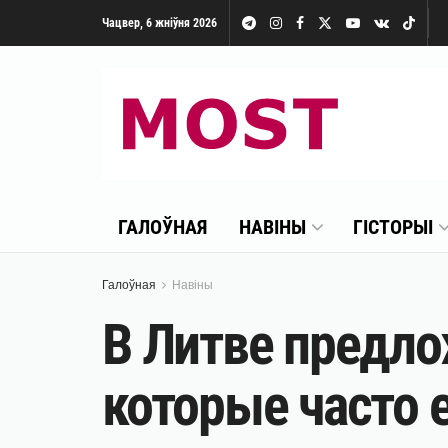
Чацвер, 6 жніўня 2026
ГАЛОЎНАЯ
НАВІНЫ
ГІСТОРЫІ
Галоўная
Навіны
В Литве предл
которые часто 