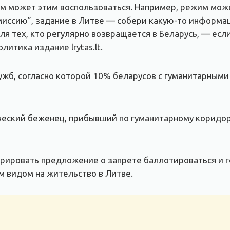
м может этим воспользоваться. Например, режим може
“миссию”, задание в Литве — собери какую-то информа
я тех, кто регулярно возвращается в Беларусь, — если
литика издание lrytas.lt.
жб, согласно которой 10% беларусов с гуманитарными
еский беженец, прибывший по гуманитарному коридор
трировать предложение о запрете баллотироваться и 
м видом на жительство в Литве.