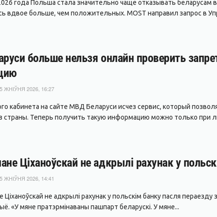
2026 года Польша стала значительно чаще отказывать беларусам
сь вдвое больше, чем положительных. MOST направил запрос в Упр
аруси больше нельзя онлайн проверить запре
цию
5 ЖНІЎНЯ 2026, 16:27
ого кабинета на сайте МВД Беларуси исчез сервис, который позво
з страны. Теперь получить такую информацию можно только при л
ане Ціханоўскай не адкрылі рахунак у польск
5 ЖНІЎНЯ 2026, 14:41
 Ціханоўскай не адкрылі рахунак у польскім банку пасля пераезду з 
ё. «У мяне пратэрмінаваны пашпарт беларускі. У мяне...