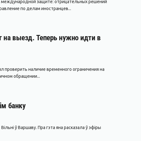
 в международной защите: отрицательных решений
авление по делам иностранцев...
т на выезд. Теперь нужно идти в
лял проверить наличие временного ограничения на
ичном обращении...
ім банку
Вільні ў Варшаву. Пра гэта яна расказала ў эфіры