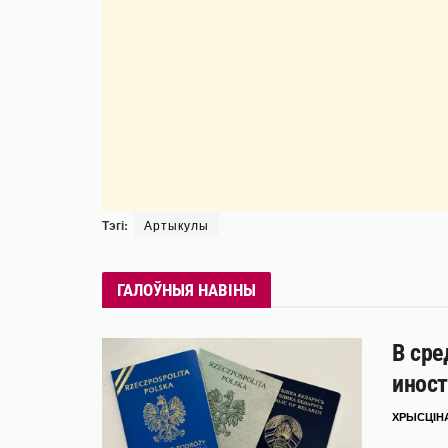
Тэгі:
Артыкулы
ГАЛОЎНЫЯ НАВІНЫ
В сре
иност
ХРЫСЦІНА