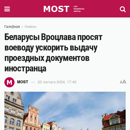
Галоўная
Навіны
Беларусы Вроцлава просят
воеводу ускорить выдачу
проездных документов
иностранца
A
MOST
23 лютага 2024, 17:40
A