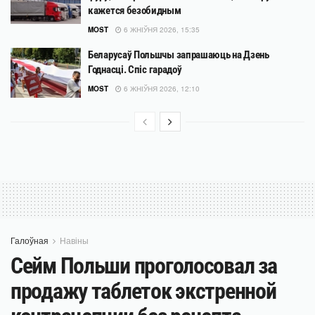
кажется безобидным
MOST
6 ЖНІЎНЯ 2026, 15:35
Беларусаў Польшчы запрашаюць на Дзень
Годнасці. Спіс гарадоў
MOST
6 ЖНІЎНЯ 2026, 12:10
Галоўная
Навіны
Сейм Польши проголосовал за
продажу таблеток экстренной