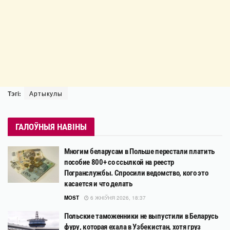
Тэгі:
Артыкулы
ГАЛОЎНЫЯ НАВІНЫ
Многим беларусам в Польше перестали платить
пособие 800+ со ссылкой на реестр
Погранслужбы. Спросили ведомство, кого это
касается и что делать
MOST
6 ЖНІЎНЯ 2026, 18:37
Польские таможенники не выпустили в Беларусь
фуру, которая ехала в Узбекистан, хотя груз