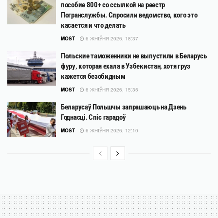
пособие 800+ со ссылкой на реестр
Погранслужбы. Спросили ведомство, кого это
касается и что делать
MOST
6 ЖНІЎНЯ 2026, 18:37
Польские таможенники не выпустили в Беларусь
фуру, которая ехала в Узбекистан, хотя груз
кажется безобидным
MOST
6 ЖНІЎНЯ 2026, 15:35
Беларусаў Польшчы запрашаюць на Дзень
Годнасці. Спіс гарадоў
MOST
6 ЖНІЎНЯ 2026, 12:10