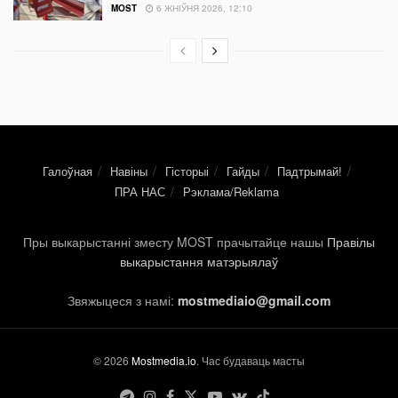
MOST
6 ЖНІЎНЯ 2026, 12:10
Галоўная
Навіны
Гісторыі
Гайды
Падтрымай!
ПРА НАС
Рэклама/Reklama
Пры выкарыстанні зместу MOST прачытайце нашы
Правілы
выкарыстання матэрыялаў
Звяжыцеся з намі:
mostmediaio@gmail.com
© 2026
Mostmedia.io
. Час будаваць масты