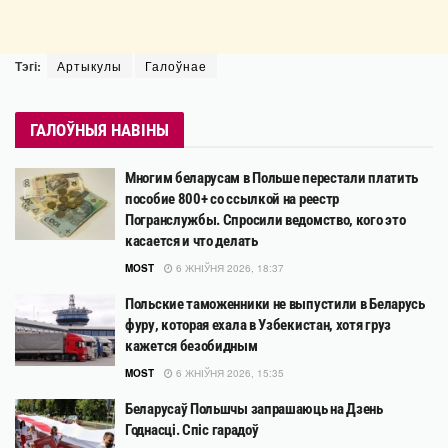
Тэгі:
Артыкулы
Галоўнае
ГАЛОЎНЫЯ НАВІНЫ
Многим беларусам в Польше перестали платить
пособие 800+ со ссылкой на реестр
Погранслужбы. Спросили ведомство, кого это
касается и что делать
MOST
6 ЖНІЎНЯ 2026, 18:37
Польские таможенники не выпустили в Беларусь
фуру, которая ехала в Узбекистан, хотя груз
кажется безобидным
MOST
6 ЖНІЎНЯ 2026, 15:35
Беларусаў Польшчы запрашаюць на Дзень
Годнасці. Спіс гарадоў