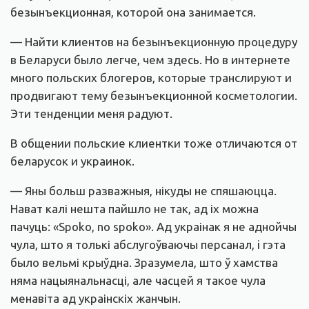
безынъекционная, которой она занимается.
— Найти клиентов на безынъекционную процедуру
в Беларуси было легче, чем здесь. Но в интернете
много польских блогеров, которые транслируют и
продвигают тему безынъекционной косметологии.
Эти тенденции меня радуют.
В общении польские клиентки тоже отличаются от
беларусок и украинок.
— Яны больш разважныя, нікуды не спяшаюцца.
Нават калі нешта пайшло не так, ад іх можна
пачуць: «Spoko, no spoko». Ад украінак я не аднойчы
чула, што я толькі абслугоўваючы персанал, i гэта
было вельмі крыўдна. Зразумела, што ў хамства
няма нацыянальнасці, але часцей я такое чула
менавіта ад украінскіх жанчын.