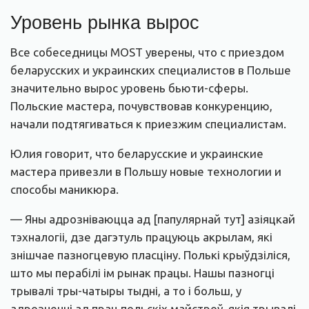
Уровень рынка вырос
Все собеседницы MOST уверены, что с приездом
беларусских и украинских специалистов в Польше
значительно вырос уровень бьюти-сферы.
Польские мастера, почувствовав конкуренцию,
начали подтягиваться к приезжим специалистам.
Юлия говорит, что беларусские и украинские
мастера привезли в Польшу новые технологии и
способы маникюра.
— Яны адрозніваюцца ад [папулярнай тут] азіяцкай
тэхналогіі, дзе дагэтуль працуюць акрылам, які
знішчае пазногцевую пласціну. Полькі крыўдзіліся,
што мы перабілі ім рынак працы. Нашы пазногці
трывалі тры-чатыры тыдні, а то і больш, у
адрозненні ад прац польскіх майстроў, якія трывалі