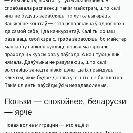
— Яны лічаць, нібыта тут усім абавязаныя. Я
спрабавала распавесці такім майстрам, што калі
яны не будуць зарабляць, то хутка выгараць.
Заніжэнне коштаў — гэта няправільна ў адносінах і
да самой сябе, і да канкурэнтаў. Калі ты хочаш
развіваць свой сэрвіс, трэба зарабляць, бо майстар
манікюру павінен купляць новыя матэрыялы,
праходзіць курсы раз у паўгода. А каштуюць яны
нямала. Дзяўчыны не разумеюць, што калі
выставіць занадта нізкія цэны, да іх прыйдуць
кліенты, якім будзе дорага ўсё, што не бясплатна.
Такія кліенты заўсёды ўсім незадаволеныя.
Польки — спокойнее, беларуски
— ярче
Новая волна миграции — это ещё и
взаимопроникновение стилей и трендов. То, что