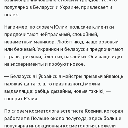
популярно в Беларуси и Украине, привлекает и
полек.
Например, по словам Юлии, польские клиентки
предпочитают нейтральный, спокойный,
незаметный маникюр. Любят нюд, чаще розовый
или бежевый. Украинки и беларуски предпочитают
стразы, рисунки, блёстки, наклейки. Они чаще идут
на эксперименты и пробуют новое.
— Беларускія і ўкраінскія майстры прызвычайваюць
палякаў да таго, што праз пазногці можна
выдзяляцца: рабіць дызайны, новыя тэхнікі, —
говорит Юлия.
По словам косметолога-эстетиста
Ксении
, которая
работает в Польше около полугода, здесь больше
популярна инъекционная косметология, нежели