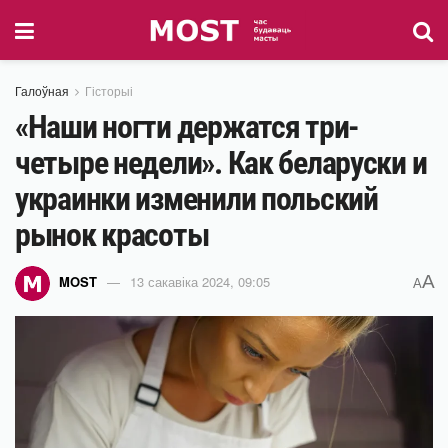
Галоўная
Гісторыі
«Наши ногти держатся три-
четыре недели». Как беларуски и
украинки изменили польский
рынок красоты
A
MOST
13 сакавіка 2024, 09:05
A