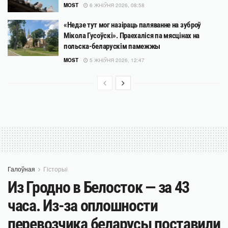
MOST
6 ЖНІЎНЯ 2026, 08:58
«Недзе тут мог назіраць паляванне на зуброў
Мікола Гусоўскі». Праехаліся па мясцінах на
польска-беларускім памежжы
MOST
5 ЖНІЎНЯ 2026, 12:47
Галоўная
Гісторыі
Из Гродно в Белосток — за 43
часа. Из-за оплошности
перевозчика беларусы поставили