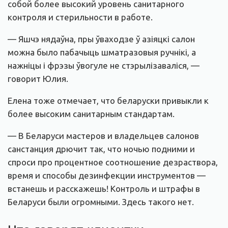
собой более высокий уровень санитарного
контроля и стерильности в работе.
— Яшчэ нядаўна, пры ўваходзе ў азіяцкі салон
можна было пабачыць шматразовыя ручнікі, а
нажніцы і фрэзы ўвогуле не стэрылізаваліся, —
говорит Юлия.
Елена тоже отмечает, что беларуски привыкли к
более высоким санитарным стандартам.
— В Беларуси мастеров и владельцев салонов
санстанция дрючит так, что ночью подними и
спроси про процентное соотношение дезраствора,
время и способы дезинфекции инструментов —
встанешь и расскажешь! Контроль и штрафы в
Беларуси были огромными. Здесь такого нет.