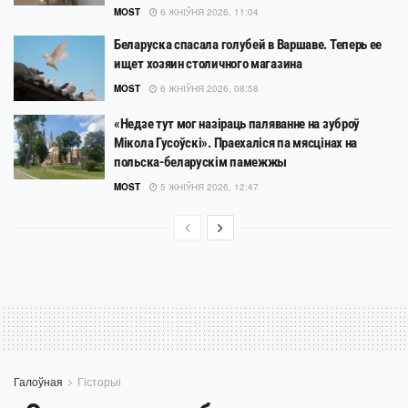
MOST
6 ЖНІЎНЯ 2026, 11:04
Беларуска спасала голубей в Варшаве. Теперь ее
ищет хозяин столичного магазина
MOST
6 ЖНІЎНЯ 2026, 08:58
«Недзе тут мог назіраць паляванне на зуброў
Мікола Гусоўскі». Праехаліся па мясцінах на
польска-беларускім памежжы
MOST
5 ЖНІЎНЯ 2026, 12:47
Галоўная
Гісторыі