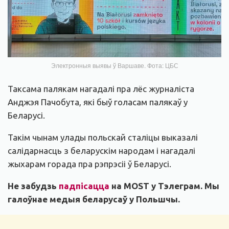
Электронныя выявы ў Варшаве. Фота: ЦБС
Таксама палякам нагадалі пра лёс журналіста
Анджэя Пачобута, які быў голасам палякаў у
Беларусі.
Такім чынам улады польскай сталіцы выказалі
салідарнасць з беларускім народам і нагадалі
жыхарам горада пра рэпрэсіі ў Беларусі.
Не забудзь
падпісацца
на MOST у Тэлеграм. Мы
галоўнае медыя беларусаў у Польшчы.