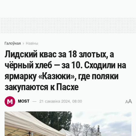
Галоўная
Навіны
Лидский квас за 18 злотых, а
чёрный хлеб — за 10. Сходили на
ярмарку «Казюки», где поляки
закупаются к Пасхе
A
MOST
21 сакавіка 2024, 08:00
A