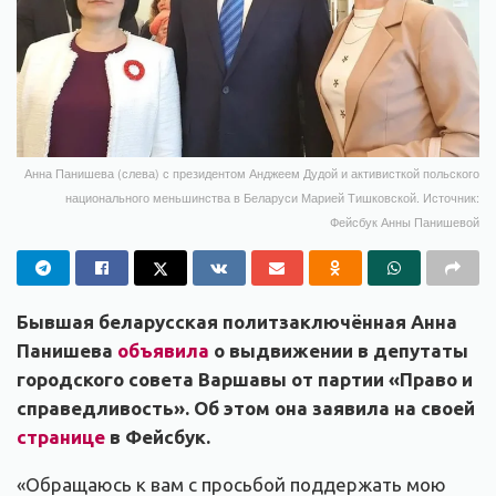
Анна Панишева (слева) с президентом Анджеем Дудой и активисткой польского
национального меньшинства в Беларуси Марией Тишковской. Источник:
Фейсбук Анны Панишевой
Бывшая беларусская политзаключённая Анна
Панишева
объявила
о выдвижении в депутаты
городского совета Варшавы от партии «Право и
справедливость». Об этом она заявила на своей
странице
в Фейсбук.
«Обращаюсь к вам с просьбой поддержать мою