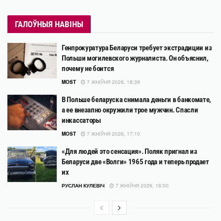
ГАЛОЎНЫЯ НАВІНЫ
Генпрокуратура Беларуси требует экстрадиции из
Польши могилевского журналиста. Он объяснил,
почему не боится
MOST
7 ЖНІЎНЯ 2026, 18:39
В Польше беларуска снимала деньги в банкомате,
а ее внезапно окружили трое мужчин. Спасли
инкассаторы
MOST
7 ЖНІЎНЯ 2026, 17:10
«Для людей это сенсация». Поляк пригнал из
Беларуси две «Волги» 1965 года и теперь продает
их
РУСЛАН КУЛЕВІЧ
7 ЖНІЎНЯ 2026, 16:00