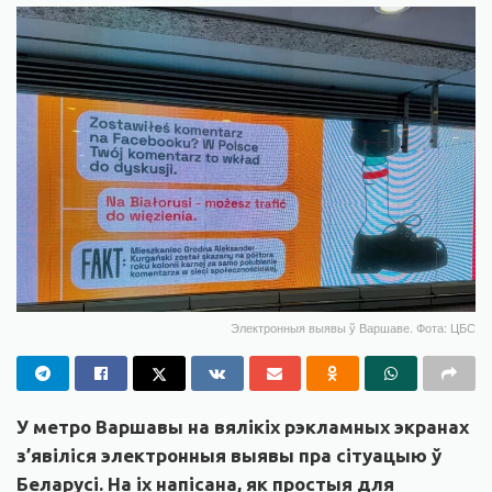
Электронныя выявы ў Варшаве. Фота: ЦБС
У метро Варшавы на вялікіх рэкламных экранах
з’явіліся электронныя выявы пра сітуацыю ў
Беларусі. На іх напісана, як простыя для