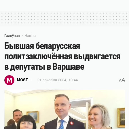
Галоўная
Навіны
Бывшая беларусская
политзаключённая выдвигается
в депутаты в Варшаве
A
MOST
21 сакавіка 2024, 10:44
A