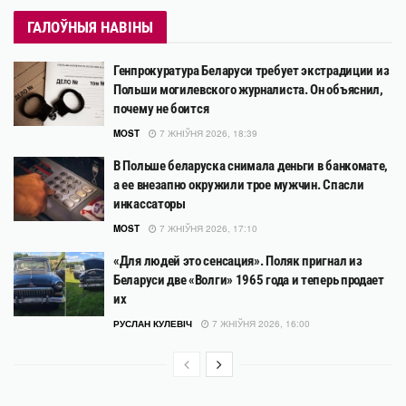
ГАЛОЎНЫЯ НАВІНЫ
Генпрокуратура Беларуси требует экстрадиции из
Польши могилевского журналиста. Он объяснил,
почему не боится
MOST
7 ЖНІЎНЯ 2026, 18:39
В Польше беларуска снимала деньги в банкомате,
а ее внезапно окружили трое мужчин. Спасли
инкассаторы
MOST
7 ЖНІЎНЯ 2026, 17:10
«Для людей это сенсация». Поляк пригнал из
Беларуси две «Волги» 1965 года и теперь продает
их
РУСЛАН КУЛЕВІЧ
7 ЖНІЎНЯ 2026, 16:00