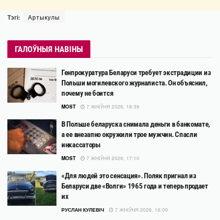
Тэгі:
Артыкулы
ГАЛОЎНЫЯ НАВІНЫ
Генпрокуратура Беларуси требует экстрадиции из
Польши могилевского журналиста. Он объяснил,
почему не боится
MOST
7 ЖНІЎНЯ 2026, 18:39
В Польше беларуска снимала деньги в банкомате,
а ее внезапно окружили трое мужчин. Спасли
инкассаторы
MOST
7 ЖНІЎНЯ 2026, 17:10
«Для людей это сенсация». Поляк пригнал из
Беларуси две «Волги» 1965 года и теперь продает
их
РУСЛАН КУЛЕВІЧ
7 ЖНІЎНЯ 2026, 16:00