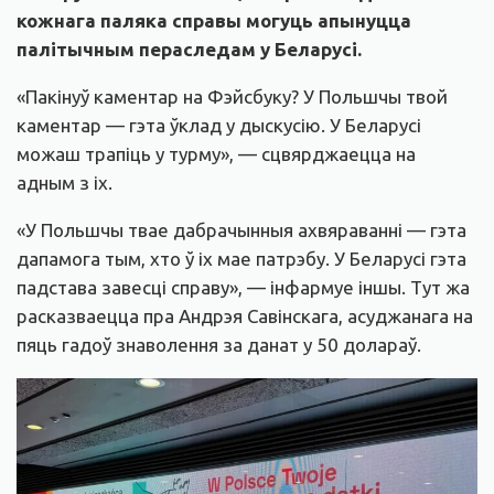
кожнага паляка справы могуць апынуцца
палітычным пераследам у Беларусі.
«Пакінуў каментар на Фэйсбуку? У Польшчы твой
каментар — гэта ўклад у дыскусію. У Беларусі
можаш трапіць у турму», — сцвярджаецца на
адным з іх.
«У Польшчы твае дабрачынныя ахвяраванні — гэта
дапамога тым, хто ў іх мае патрэбу. У Беларусі гэта
падстава завесці справу», — інфармуе іншы. Тут жа
расказваецца пра Андрэя Савінскага, асуджанага на
пяць гадоў знаволення за данат у 50 долараў.