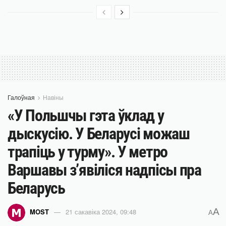
Галоўная
Навіны
«У Польшчы гэта ўклад у
дыскусію. У Беларусі можаш
трапіць у турму». У метро
Варшавы з’явіліся надпісы пра
Беларусь
A
MOST
21 сакавіка 2024, 09:48
A