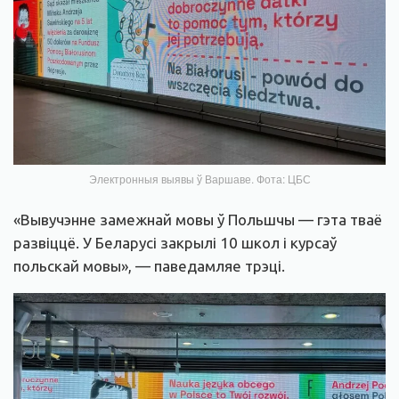
Электронныя выявы ў Варшаве. Фота: ЦБС
«Вывучэнне замежнай мовы ў Польшчы — гэта тваё
развіццё. У Беларусі закрылі 10 школ і курсаў
польскай мовы», — паведамляе трэці.