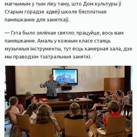
магчымым у тым ліку таму, што Дом культуры ў
Старым горадзе адвёў школе бясплатнае
памяшканне для заняткаў.
— Гэта было зялёнае святло: працуйце, вось вам
памяшканне. Амаль у кожным класе стаяць
музычныя інструменты, тут ёсць камерная зала, дзе
мы праводзім тэатральныя заняткі.