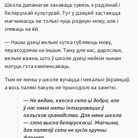
Школа дапамагае захаваць сувязь з радзімай і
беларускай культурай. Тут у дзяцей застаецца
магчымасць не толькі чуць родную мову, але і
спяваць на ёй.
— Нашы дзеці вельмі хутка губляюць мову,
пераходзячы на іншыя. Таму для нас, дарослых,
вельмі важна, што ў школе дзеці нейкім чынам
могуць гэта кампенсаваць.
Тым не менш у школе вучацца і некалькі ўкраінцаў,
а вось палякі пакуль не прыходзілі на заняткі.
— Не ведаю, кепска гэта ці добра, але
ў нас няма мэты інтэгравацца ў
польскае грамадства. Для мяне школа
— гэта выспа беларускасці. Магчыма,
для палякаў гэта не зусім зручны
фармат.