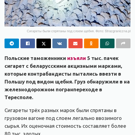
Сигареты были спрятаны под слоем щебня. Фото: Strazgraniczna.pl
Польские таможенники
изъяли
5 тыс. пачек
сигарет с беларусскими акцизными марками,
которые контрабандисты
пытались ввезти в
Польшу под видом щебня.
Груз обнаружили в на
железнодорожном погранпереходе в
Тересполе.
Сигареты трёх разных марок были спрятаны в
грузовом вагоне под слоем легально ввозимого
сырья. Их оценочная стоимость составляет более
80 тыс. злотых.