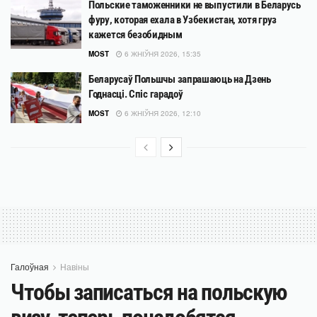
Польские таможенники не выпустили в Беларусь
фуру, которая ехала в Узбекистан, хотя груз
кажется безобидным
MOST
6 ЖНІЎНЯ 2026, 15:35
Беларусаў Польшчы запрашаюць на Дзень
Годнасці. Спіс гарадоў
MOST
6 ЖНІЎНЯ 2026, 12:10
Галоўная
Навіны
Чтобы записаться на польскую