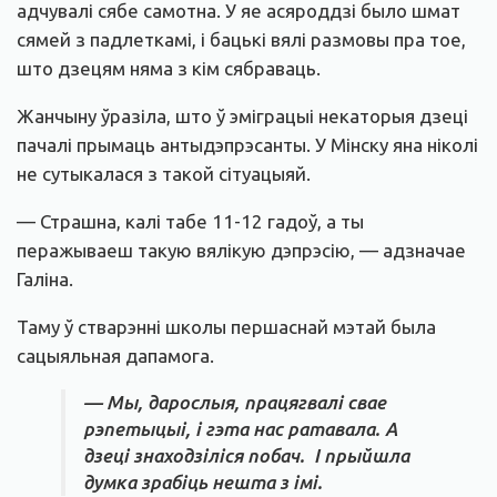
адчувалі сябе самотна. У яе асяроддзі было шмат
сямей з падлеткамі, і бацькі вялі размовы пра тое,
што дзецям няма з кім сябраваць.
Жанчыну ўразіла, што ў эміграцыі некаторыя дзеці
пачалі прымаць антыдэпрэсанты. У Мінску яна ніколі
не сутыкалася з такой сітуацыяй.
— Страшна, калі табе 11-12 гадоў, а ты
перажываеш такую вялікую дэпрэсію, — адзначае
Галіна.
Таму ў стварэнні школы першаснай мэтай была
сацыяльная дапамога.
— Мы, дарослыя, працягвалі свае
рэпетыцыі, і гэта нас ратавала. А
дзеці знаходзіліся побач. І прыйшла
думка зрабіць нешта з імі.