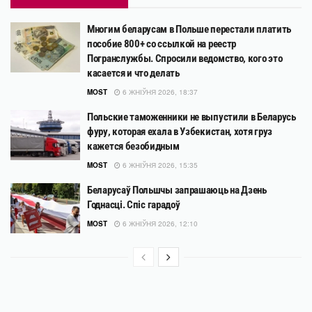
Многим беларусам в Польше перестали платить
пособие 800+ со ссылкой на реестр
Погранслужбы. Спросили ведомство, кого это
касается и что делать
MOST
6 ЖНІЎНЯ 2026, 18:37
Польские таможенники не выпустили в Беларусь
фуру, которая ехала в Узбекистан, хотя груз
кажется безобидным
MOST
6 ЖНІЎНЯ 2026, 15:35
Беларусаў Польшчы запрашаюць на Дзень
Годнасці. Спіс гарадоў
MOST
6 ЖНІЎНЯ 2026, 12:10