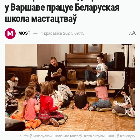
у Варшаве працуе Беларуская
школа мастацтваў
A
MOST
4 красавіка 2024, 09:15
A
Заняткі ў Беларускай школе мастацтваў. Фота з групы школы ў Фэйсбуку