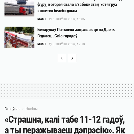
фуру, которая ехала в Узбекистан, хотя груз
кажется безобидным
MOST
6 ЖНІЎНЯ 2026, 15:35
Беларусаў Польшчы запрашаюць на Дзень
Годнасці. Спіс гарадоў
MOST
6 ЖНІЎНЯ 2026, 12:10
Галоўная
Навіны
«Страшна, калі табе 11-12 гадоў,
а ты перажываеш дэпрэсію». Як