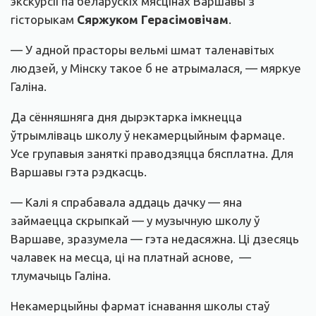
экскурсіі па беларускіх мясцінах Варшавы з
гісторыкам
Сяржуком Герасімовічам
.
— У адной прасторы вельмі шмат таленавітых
людзей, у Мінску такое б не атрымалася, — мяркуе
Галіна.
Да сённяшняга дня дырэктарка імкнецца
ўтрымліваць школу ў некамерцыйным фармаце.
Усе групавыя заняткі праводзяцца бясплатна. Для
Варшавы гэта рэдкасць.
— Калі я спрабавала аддаць дачку — яна
займаецца скрыпкай — у музычную школу ў
Варшаве, зразумела — гэта недасяжна. Ці дзесяць
чалавек на месца, ці на платнай аснове, —
тлумачыць Галіна.
Некамерцыйны фармат існавання школы стаў