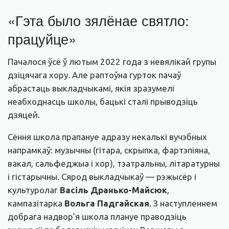
«Гэта было зялёнае святло:
працуйце»
Пачалося ўсё ў лютым 2022 года з невялікай групы
дзіцячага хору. Але раптоўна гурток пачаў
абрастаць выкладчыкамі, якія зразумелі
неабходнасць школы, бацькі сталі прыводзіць
дзяцей.
Сёння школа прапануе адразу некалькі вучэбных
напрамкаў: музычны (гітара, скрыпка, фартэпіяна,
вакал, сальфеджыа і хор), тэатральны, літаратурны
і гістарычны. Сярод выкладчыкаў — рэжысёр і
культуролаг
Васіль Дранько-Майсюк
,
кампазітарка
Вольга Падгайская
. З наступленнем
добрага надвор’я школа плануе праводзіць