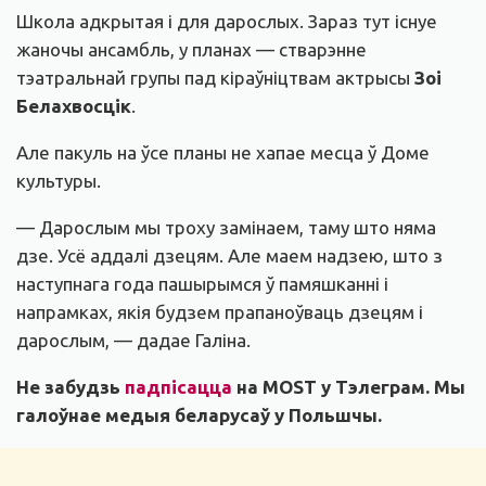
Школа адкрытая і для дарослых. Зараз тут існуе
жаночы ансамбль, у планах — стварэнне
тэатральнай групы пад кіраўніцтвам актрысы
Зоі
Белахвосцік
.
Але пакуль на ўсе планы не хапае месца ў Доме
культуры.
— Дарослым мы троху замінаем, таму што няма
дзе. Усё аддалі дзецям. Але маем надзею, што з
наступнага года пашырымся ў памяшканні і
напрамках, якія будзем прапаноўваць дзецям і
дарослым, — дадае Галіна.
Не забудзь
падпісацца
на MOST у Тэлеграм. Мы
галоўнае медыя беларусаў у Польшчы.