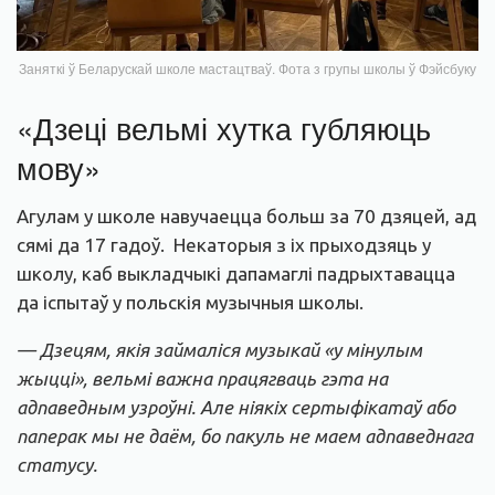
Заняткі ў Беларускай школе мастацтваў. Фота з групы школы ў Фэйсбуку
«Дзеці вельмі хутка губляюць
мову»
Агулам у школе навучаецца больш за 70 дзяцей, ад
сямі да 17 гадоў. Некаторыя з іх прыходзяць у
школу, каб выкладчыкі дапамаглі падрыхтавацца
да іспытаў у польскія музычныя школы.
— Дзецям, якія займаліся музыкай «у мінулым
жыцці», вельмі важна працягваць гэта на
адпаведным узроўні. Але ніякіх сертыфікатаў або
паперак мы не даём, бо пакуль не маем адпаведнага
статусу.