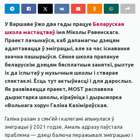
У Варшаве ўжо два гады працуе
Беларуская
школа мастацтваў
імя Міколы Равенскага.
Праект пачынаўся, каб дапамагчы дзецям
адаптавацца ў эміграцыі, але за час існавання
значна пашырыўся. Сёння школа прапануе
беларускім дзецям бясплатныя заняткі, рыхтуе
іх да іспытаў у музычныя школы і стварае
спектаклі. Ёсць тут актыўнасці і для дарослых.
Як развіваецца праект, MOST распавяла
дырэктарка школы, кіраўніца і дырыжорка
«Вольнага хору» Галіна Казіміроўская.
Галіна разам з сям’ёй і калегамі апынулася ў
эміграцыі ў 2021 годзе. Амаль адразу паўстала
праблема — дзеці балюча перажывалі эміграцыю і