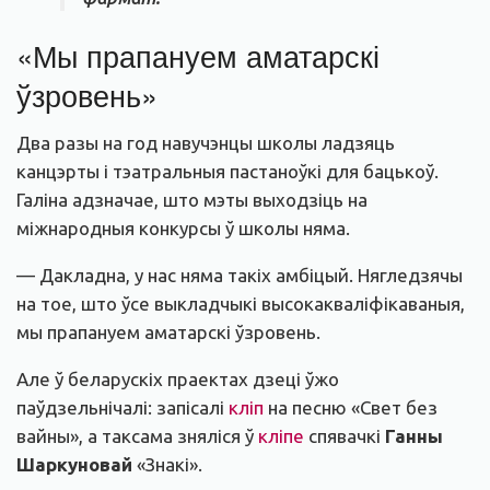
«Мы прапануем аматарскі
ўзровень»
Два разы на год навучэнцы школы ладзяць
канцэрты і тэатральныя пастаноўкі для бацькоў.
Галіна адзначае, што мэты выходзіць на
міжнародныя конкурсы ў школы няма.
— Дакладна, у нас няма такіх амбіцый. Нягледзячы
на тое, што ўсе выкладчыкі высокакваліфікаваныя,
мы прапануем аматарскі ўзровень.
Але ў беларускіх праектах дзеці ўжо
паўдзельнічалі: запісалі
кліп
на песню «Свет без
вайны», а таксама зняліся ў
кліпе
спявачкі
Ганны
Шаркуновай
«Знакі».