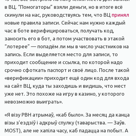
в ВЦ. “Помогаторы” взяли деньги, но в итоге всё
скинули на нас, руководствуясь тем, что ВЦ
принял
новые правила записи. Сейчас нам нужно каждый
час в боте верифицироваться, получать код,
заносить его в бот, а потом участвовать в этакой
“лотерее” — попадём ли мы в число участников на
запись. Если выделяется место для записи, то
приходит сообщение и ссылка, по которой надо
срочно сфоткать паспорт и своё лицо. После такой
«верификации» приходит ещё один код для входа
на сайт ВЦ, куда ты заходишь и видишь, что мест
уже нет. Это похоже на игру в казино, у которого
невозможно выиграть».
«Я візу РВН атрымаў, «каб было». За месяц да канца
візы з’ездзіў і адкрыў спулку (таварыства. — Заўв.
MOST), але не хапіла часу, каб падацца на побыт. А