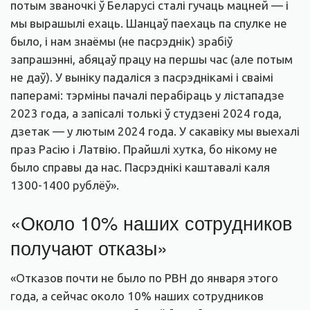
потым званочкі ў Беларусі сталі гучаць мацней — і
мы вырашылі ехаць. Шанцаў паехаць па спулке не
было, і нам знаёмы (не пасрэднік) зрабіў
запрашэнні, абяцаў працу на першы час (але потым
не даў). У выніку падаліся з пасрэднікамі і сваімі
паперамі: тэрміны пачалі перабіраць у лістападзе
2023 года, а запісалі толькі ў студзені 2024 года,
дзетак — у лютым 2024 года. У сакавіку мы выехалі
праз Расію і Латвію. Прайшлі хутка, бо нікому не
было справы да нас. Пасрэднікі каштавалі каля
1300-1400 рублёў».
«Около 10% наших сотрудников
получают отказы»
«Отказов почти не было по PBH до января этого
года, а сейчас около 10% наших сотрудников