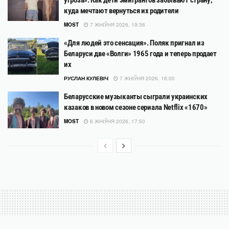
угроза». Как дети эмигрантов забывают страну,
куда мечтают вернуться их родители
MOST
7 ЖНІЎНЯ 2026, 19:36
«Для людей это сенсация». Поляк пригнал из
Беларуси две «Волги» 1965 года и теперь продает
их
РУСЛАН КУЛЕВІЧ
7 ЖНІЎНЯ 2026, 16:00
Беларусские музыканты сыграли украинских
казаков в новом сезоне сериала Netflix «1670»
MOST
6 ЖНІЎНЯ 2026, 17:50