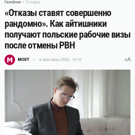
Галоўная
Гісторыі
«Отказы ставят совершенно
рандомно». Как айтишники
получают польские рабочие визы
после отмены PBH
A
MOST
9 красавіка 2024, 15:16
A