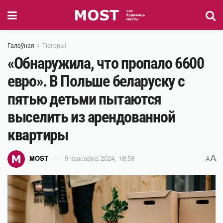
Галоўная
Гісторыі
«Обнаружила, что пропало 6600
евро». В Польше беларуску с
пятью детьми пытаются
выселить из арендованной
квартиры
A
MOST
9 красавіка 2024, 18:58
A