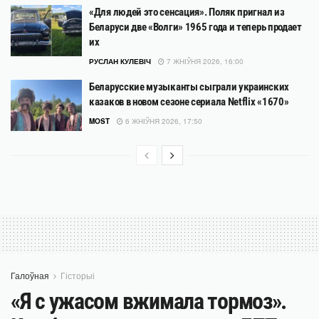
«Для людей это сенсация». Поляк пригнал из
Беларуси две «Волги» 1965 года и теперь продает
их
РУСЛАН КУЛЕВІЧ
7 ЖНІЎНЯ 2026, 16:00
Беларусские музыканты сыграли украинских
казаков в новом сезоне сериала Netflix «1670»
MOST
6 ЖНІЎНЯ 2026, 17:50
Галоўная
Гісторыі
«Я с ужасом вжимала тормоз».