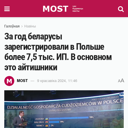
Галоўная
Навіны
За год беларусы
зарегистрировали в Польше
более 7,5 тыс. ИП. В основном
это айтишники
A
MOST
9 красавіка 2024, 11:46
A