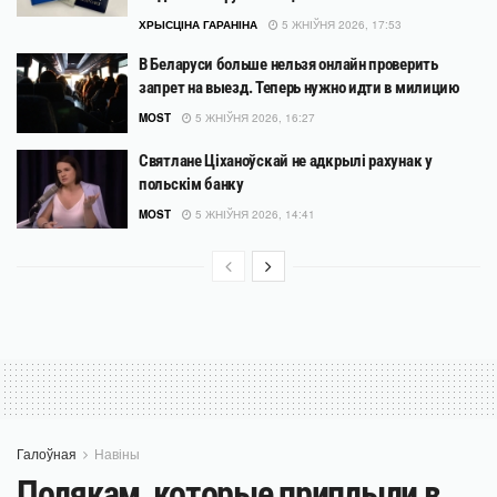
ХРЫСЦІНА ГАРАНІНА
5 ЖНІЎНЯ 2026, 17:53
В Беларуси больше нельзя онлайн проверить
запрет на выезд. Теперь нужно идти в милицию
MOST
5 ЖНІЎНЯ 2026, 16:27
Святлане Ціханоўскай не адкрылі рахунак у
польскім банку
MOST
5 ЖНІЎНЯ 2026, 14:41
Галоўная
Навіны
Полякам, которые приплыли в