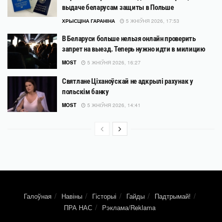
выдаче беларусам защиты в Польше
ХРЫСЦІНА ГАРАНІНА
5 ЖНІЎНЯ 2026, 17:53
В Беларуси больше нельзя онлайн проверить
запрет на выезд. Теперь нужно идти в милицию
MOST
5 ЖНІЎНЯ 2026, 16:27
Святлане Ціханоўскай не адкрылі рахунак у
польскім банку
MOST
5 ЖНІЎНЯ 2026, 14:41
Галоўная
Навіны
Гісторыі
Гайды
Падтрымай!
ПРА НАС
Рэклама/Reklama