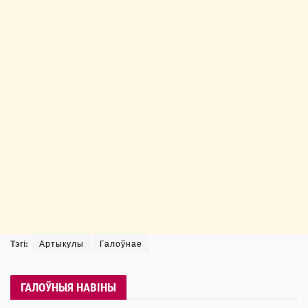
Тэгі:
Артыкулы
Галоўнае
ГАЛОЎНЫЯ НАВІНЫ