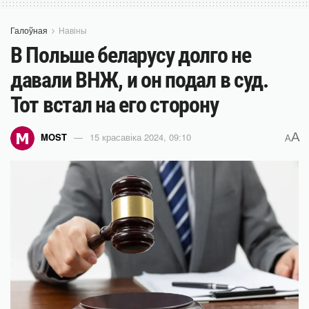
Галоўная
Навіны
В Польше беларусу долго не
давали ВНЖ, и он подал в суд.
Тот встал на его сторону
A
MOST
15 красавіка 2024, 09:10
A