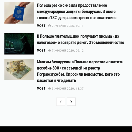
Польша резко снизила предоставление
международной защиты беларусам. В июле
только 13% дел рассмотрены положительно
MOST
7 ЖНІЎНЯ 2026, 10:11
В Польше плательщики получают письма «из
налоговой» о возврате денег. Это мошенничество
MOST
7 ЖНІЎНЯ 2026, 09:12
Многим беларусам в Польше перестали платить
пособие 800+ со ссылкой на реестр
Погранслужбы. Спросили ведомство, кого это
касается и что делать
MOST
6 ЖНІЎНЯ 2026, 18:37