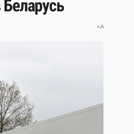
в Беларусь
A
A