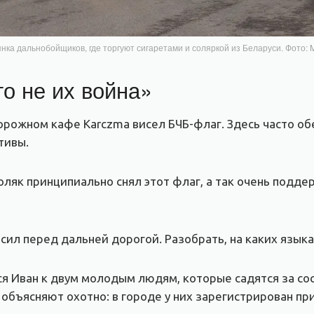
нка дальнобойщиков, где торгуют сигаретами и соляркой из Беларуси. Фото:
то не их война»
дорожном кафе Karczma висел БЧБ-флаг. Здесь часто о
тивы.
оляк принципиально снял этот флаг, а так очень подде
ил перед дальней дорогой. Разобрать, на каких языка
ся Иван к двум молодым людям, которые садятся за со
 объясняют охотно: в городе у них зарегистрирован пр