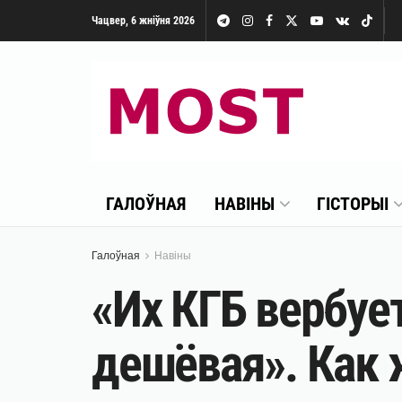
Чацвер, 6 жніўня 2026
ГАЛОЎНАЯ
НАВІНЫ
ГІСТОРЫІ
Галоўная
Навіны
«Их КГБ вербует
дешёвая». Как 