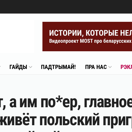
ГАЙДЫ
ПАДТРЫМАЙ!
ПРА НАС
РЭК
, а им по*ер, главно
живёт польский при