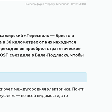
Очередь фур в сторону Тересполя. Фото: MOST
ссажирский «Тересполь — Брест» и
 в 36 километрах от них находится
ереходов он приобрёл стратегическое
MOST съездила в Бяла-Подляску, чтобы
сирует междугородняя электричка. Почти
муфляж — по всей видимости, это