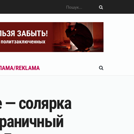
ЛАМА/REKLAMA
е — солярка
граничный