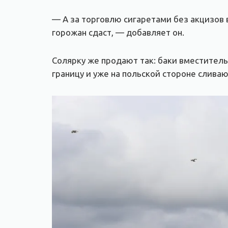
— А за торговлю сигаретами без акцизов 
горожан сдаст, — добавляет он.
Солярку же продают так: баки вместител
границу и уже на польской стороне слива