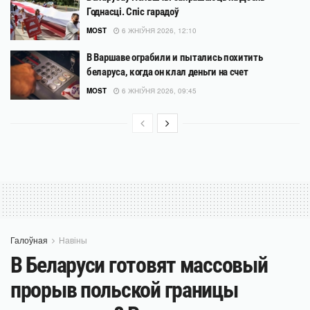
Годнасці. Спіс гарадоў
MOST
6 ЖНІЎНЯ 2026, 12:10
В Варшаве ограбили и пытались похитить
беларуса, когда он клал деньги на счет
MOST
6 ЖНІЎНЯ 2026, 09:45
Галоўная
Навіны
В Беларуси готовят массовый
прорыв польской границы