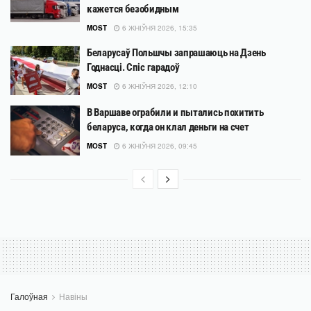
кажется безобидным
MOST
6 ЖНІЎНЯ 2026, 15:35
Беларусаў Польшчы запрашаюць на Дзень
Годнасці. Спіс гарадоў
MOST
6 ЖНІЎНЯ 2026, 12:10
В Варшаве ограбили и пытались похитить
беларуса, когда он клал деньги на счет
MOST
6 ЖНІЎНЯ 2026, 09:45
Галоўная
Навіны