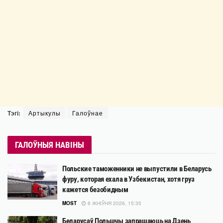
Тэгі:
Артыкулы
Галоўнае
ГАЛОЎНЫЯ НАВІНЫ
Польские таможенники не выпустили в Беларусь
фуру, которая ехала в Узбекистан, хотя груз
кажется безобидным
MOST
6 ЖНІЎНЯ 2026, 15:35
Беларусаў Польшчы запрашаюць на Дзень