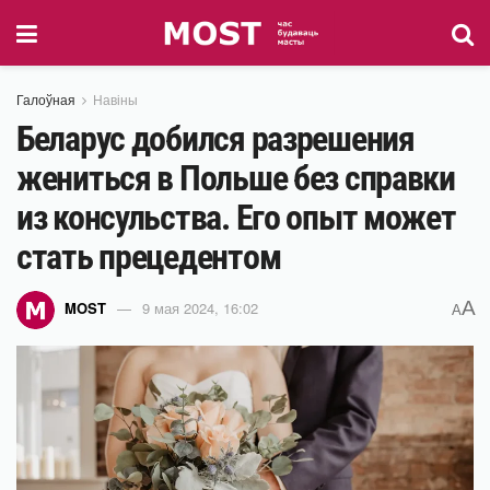
Галоўная
Навіны
Беларус добился разрешения
жениться в Польше без справки
из консульства. Его опыт может
стать прецедентом
A
MOST
9 мая 2024, 16:02
A