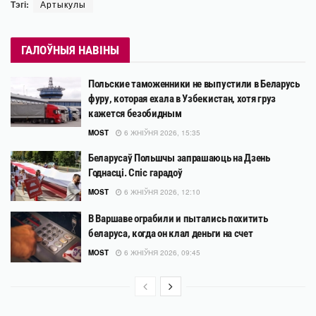
Тэгі:
Артыкулы
ГАЛОЎНЫЯ НАВІНЫ
Польские таможенники не выпустили в Беларусь
фуру, которая ехала в Узбекистан, хотя груз
кажется безобидным
MOST
6 ЖНІЎНЯ 2026, 15:35
Беларусаў Польшчы запрашаюць на Дзень
Годнасці. Спіс гарадоў
MOST
6 ЖНІЎНЯ 2026, 12:10
В Варшаве ограбили и пытались похитить
беларуса, когда он клал деньги на счет
MOST
6 ЖНІЎНЯ 2026, 09:45