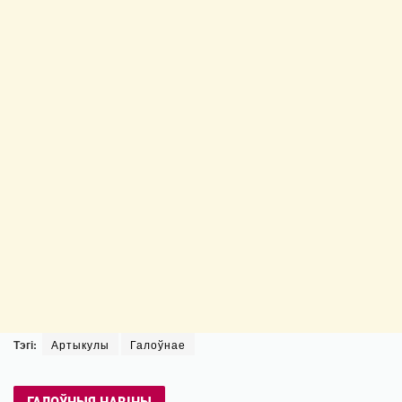
Тэгі:
Артыкулы
Галоўнае