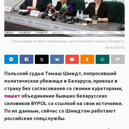
Томаш Шмидт на пресс-конференции, где он попросил о защите в Беларуси.
Фото: БЕЛТА
Польский судья Томаш Шмидт, попросивший
политическое убежище в Беларуси, приехал в
страну без согласования со своими кураторами,
пишет
объединение бывших беларусских
силовиков BYPOL со ссылкой на свои источники.
По их данным, сейчас со Шмидтом работают
российские спецслужбы.