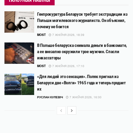
ГАЛОЎНЫЯ НАВІНЫ
Генпрокуратура Беларуси требует экстрадиции из
Польши могилевского журналиста. Он объяснил,
почему не боится
MOST
7 ЖНІЎНЯ 2026, 18:39
В Польше беларуска снимала деньги в банкомате,
а ее внезапно окружили трое мужчин. Спасли
инкассаторы
MOST
7 ЖНІЎНЯ 2026, 17:10
«Для людей это сенсация». Поляк пригнал из
Беларуси две «Волги» 1965 года и теперь продает
их
РУСЛАН КУЛЕВІЧ
7 ЖНІЎНЯ 2026, 16:00