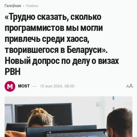
Галоўная
Навіны
«Трудно сказать, сколько
программистов мы могли
привлечь среди хаоса,
творившегося в Беларуси».
Новый допрос по делу о визах
PBH
A
MOST
15 мая 2024, 08:00
A