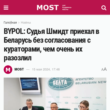
Галоўная
Навіны
BYPOL: Судья Шмидт приехал в
Беларусь без согласования с
кураторами, чем очень их
разозлил
A
MOST
15 мая 2024, 17:48
A