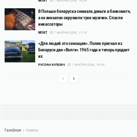
MOST
7 ЖНІЎНЯ 2026, 18:39
В Польше беларуска снимала деньги в банкомате,
а ее внезапно окружили трое мужчин. Спасли
инкассаторы
MOST
7 ЖНІЎНЯ 2026, 17:10
«Для людей это сенсация». Поляк пригнал из
Беларуси две «Волги» 1965 года и теперь продает
их
РУСЛАН КУЛЕВІЧ
7 ЖНІЎНЯ 2026, 16:00
Галоўная
Навіны