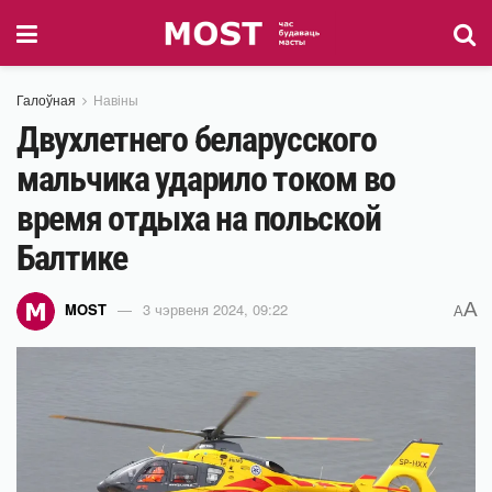
Галоўная
Навіны
Двухлетнего беларусского
мальчика ударило током во
время отдыха на польской
Балтике
A
MOST
3 чэрвеня 2024, 09:22
A