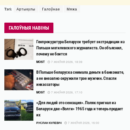
Тэгі:
Артыкулы
Галоўнае
Мяжа
ГАЛОЎНЫЯ НАВІНЫ
Генпрокуратура Беларуси требует экстрадиции из
Польши могилевского журналиста. Он объяснил,
почему не боится
MOST
7 ЖНІЎНЯ 2026, 18:39
В Польше беларуска снимала деньги в банкомате,
а ее внезапно окружили трое мужчин. Спасли
инкассаторы
MOST
7 ЖНІЎНЯ 2026, 17:10
«Для людей это сенсация». Поляк пригнал из
Беларуси две «Волги» 1965 года и теперь продает
их
РУСЛАН КУЛЕВІЧ
7 ЖНІЎНЯ 2026, 16:00