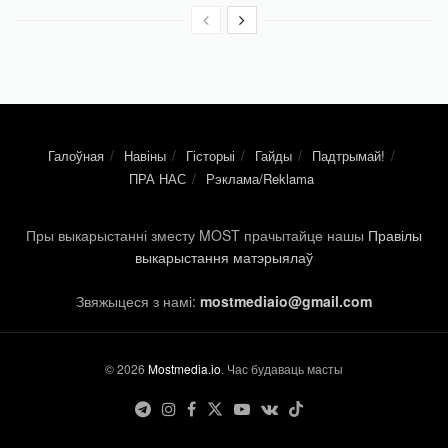
Галоўная
Навіны
Гісторыі
Гайды
Падтрымай!
ПРА НАС
Рэклама/Reklama
Пры выкарыстанні зместу MOST прачытайце нашы
Правілы
выкарыстання матэрыялаў
Звяжыцеся з намі:
mostmediaio@gmail.com
© 2026
Mostmedia.io
. Час будаваць масты