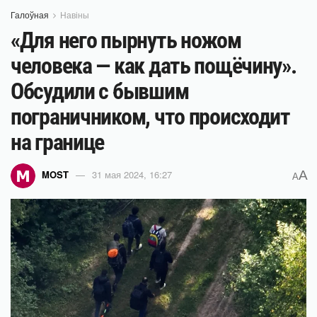
Галоўная
Навіны
«Для него пырнуть ножом
человека — как дать пощёчину».
Обсудили с бывшим
пограничником, что происходит
на границе
A
MOST
31 мая 2024, 16:27
A