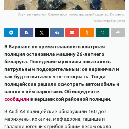
Изъятые наркотики. Снимок носит иллюстративный характер. Источник:
Mokotow.policja.gov.pl
В Варшаве во время планового контроля
полиция остановила машину 26-летнего
беларуса. Поведение мужчины показалось
патрульным подозрительным: он нервничал и
как будто пытался что-то скрыть. Тогда
полицейские решили осмотреть автомобиль и
нашли в нём наркотики. Об инциденте
сообщили
в варшавской районной полиции.
В Audi A4 полицейские обнаружили 160 доз
марихуаны, кокаина, мефедрона, гашиша и
галлюциногенных грибов общим весом около