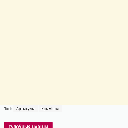
Тэгі:
Артыкулы
Крымінал
ГАЛОЎНЫЯ НАВІНЫ