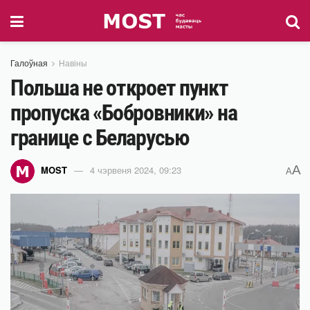
Галоўная
Навіны
Польша не откроет пункт
пропуска «Бобровники» на
границе с Беларусью
A
MOST
4 чэрвеня 2024, 09:23
A