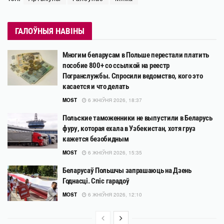
ГАЛОЎНЫЯ НАВІНЫ
Многим беларусам в Польше перестали платить
пособие 800+ со ссылкой на реестр
Погранслужбы. Спросили ведомство, кого это
касается и что делать
MOST
6 ЖНІЎНЯ 2026, 18:37
Польские таможенники не выпустили в Беларусь
фуру, которая ехала в Узбекистан, хотя груз
кажется безобидным
MOST
6 ЖНІЎНЯ 2026, 15:35
Беларусаў Польшчы запрашаюць на Дзень
Годнасці. Спіс гарадоў
MOST
6 ЖНІЎНЯ 2026, 12:10