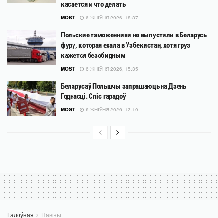
касается и что делать
MOST
6 ЖНІЎНЯ 2026, 18:37
Польские таможенники не выпустили в Беларусь
фуру, которая ехала в Узбекистан, хотя груз
кажется безобидным
MOST
6 ЖНІЎНЯ 2026, 15:35
Беларусаў Польшчы запрашаюць на Дзень
Годнасці. Спіс гарадоў
MOST
6 ЖНІЎНЯ 2026, 12:10
Галоўная
Навіны