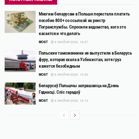
Многим беларусам в Польше перестали платить
пособие 800+ со ссылкой на реестр
Погранслужбы. Спросили ведомство, кого это
касается и что делать
MOST
6 ЖНІЎНЯ 2026, 18:37
Польские таможенники не выпустили в Беларусь
фуру, которая ехала в Узбекистан, хотя груз
кажется безобидным
MOST
6 ЖНІЎНЯ 2026, 15:35
Беларусаў Польшчы запрашаюць на Дзень
Годнасці. Спіс гарадоў
MOST
6 ЖНІЎНЯ 2026, 12:10