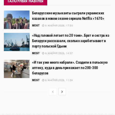
ГАЛОЎНЫЯ НАВІНЫ
Беларусские музыканты сыграли украинских
казаков в новом сезоне сериала Netflix «1670»
MOST
6 ЖНІЎНЯ 2026, 17:50
«Над головой летает по 20 тонн». Брат и сестра из
Беларуси рассказали, сколько зарабатывают в
порту польской Гдыни
MOST
6 ЖНІЎНЯ 2026, 14:07
«И так уже много набрали». Сходили в польскую
аптеку, куда в день приезжает по 200-300
беларусов
MOST
6 ЖНІЎНЯ 2026, 11:04