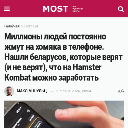
Галоўная
Гісторыі
Миллионы людей постоянно
жмут на хомяка в телефоне.
Нашли беларусов, которые верят
(и не верят), что на Hamster
Kombat можно заработать
A
МАКСІМ ШУЛЬЦ
5 ліпеня 2024, 20:34
A