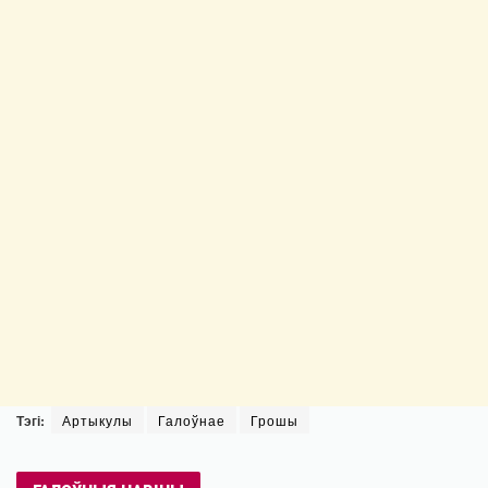
Тэгі:
Артыкулы
Галоўнае
Грошы