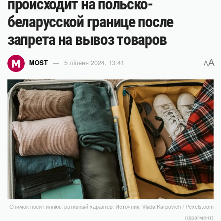
происходит на польско-
беларусской границе после
запрета на вывоз товаров
A
MOST
5 ліпеня 2024, 13:41
A
Снимок носит иллюстративный характер. Источник: Vlada Karpovich / Pexels.com
(фрагмент)