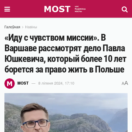
Галоўная
Навіны
«Иду с чувством миссии». В
Варшаве рассмотрят дело Павла
Юшкевича, который более 10 лет
борется за право жить в Польше
A
MOST
8 ліпеня 2024, 17:10
A