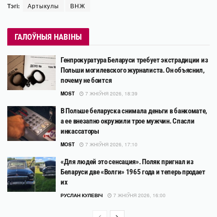
Тэгі:
Артыкулы
ВНЖ
ГАЛОЎНЫЯ НАВІНЫ
Генпрокуратура Беларуси требует экстрадиции из
Польши могилевского журналиста. Он объяснил,
почему не боится
MOST
7 ЖНІЎНЯ 2026, 18:39
В Польше беларуска снимала деньги в банкомате,
а ее внезапно окружили трое мужчин. Спасли
инкассаторы
MOST
7 ЖНІЎНЯ 2026, 17:10
«Для людей это сенсация». Поляк пригнал из
Беларуси две «Волги» 1965 года и теперь продает
их
РУСЛАН КУЛЕВІЧ
7 ЖНІЎНЯ 2026, 16:00