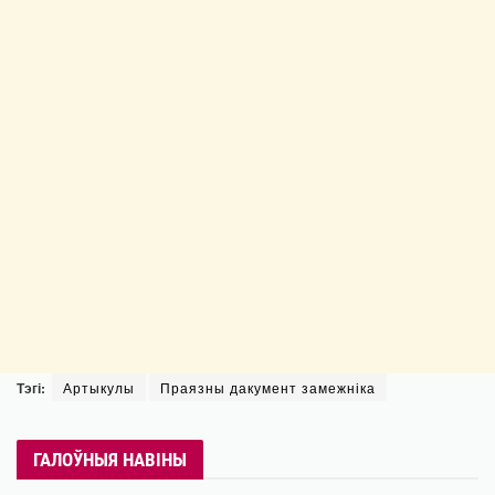
Тэгі:
Артыкулы
Праязны дакумент замежніка
ГАЛОЎНЫЯ НАВІНЫ