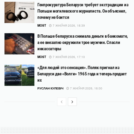
Генпрокуратура Беларуси требует экстрадиции из
Польши могилевского журналиста. Он объяснил,
почему не боится
MOST
7 ЖНІЎНЯ 2026, 18:39
В Польше беларуска снимала деньги в банкомате,
а ее внезапно окружили трое мужчин. Спасли
инкассаторы
MOST
7 ЖНІЎНЯ 2026, 17:10
«Для людей это сенсация». Поляк пригнал из
Беларуси две «Волги» 1965 года и теперь продает
их
РУСЛАН КУЛЕВІЧ
7 ЖНІЎНЯ 2026, 16:00