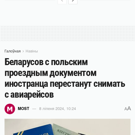
Галоўная
Навіны
Беларусов с польским
проездным документом
иностранца перестанут снимать
с авиарейсов
A
MOST
8 ліпеня 2024, 10:24
A