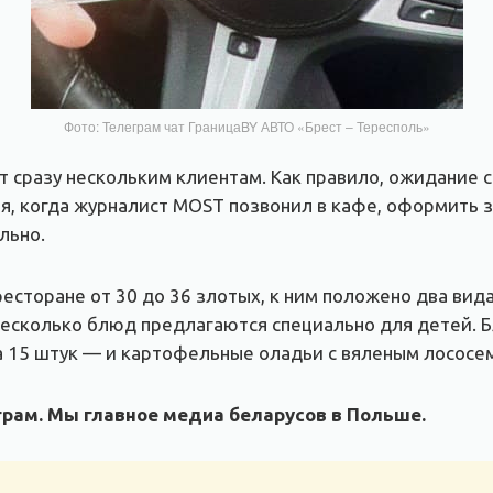
Фото: Телеграм чат ГраницаBY АВТО «Брест – Тересполь»
т сразу нескольким клиентам. Как правило, ожидание с
юля, когда журналист MOST позвонил в кафе, оформить 
льно.
сторане от 30 до 36 злотых, к ним положено два вида 
несколько блюд предлагаются специально для детей. Б
а 15 штук — и картофельные оладьи с вяленым лососе
рам. Мы главное медиа беларусов в Польше.