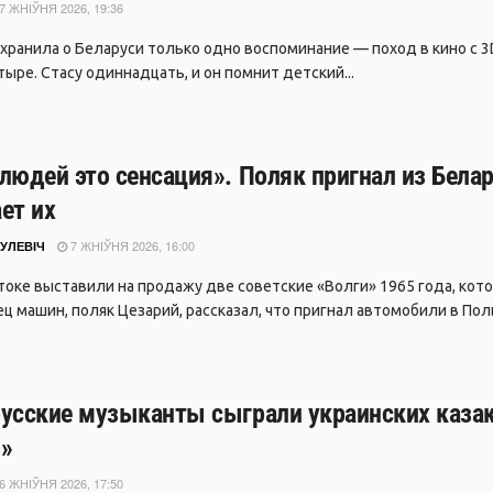
7 ЖНІЎНЯ 2026, 19:36
охранила о Беларуси только одно воспоминание — поход в кино с 3D
ыре. Стасу одиннадцать, и он помнит детский...
людей это сенсация». Поляк пригнал из Белар
ет их
7 ЖНІЎНЯ 2026, 16:00
УЛЕВІЧ
токе выставили на продажу две советские «Волги» 1965 года, кото
ц машин, поляк Цезарий, рассказал, что пригнал автомобили в Поль
усские музыканты сыграли украинских казако
»
6 ЖНІЎНЯ 2026, 17:50