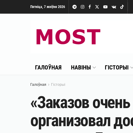
Пятніца, 7 жніўня 2026
ГАЛОЎНАЯ
НАВІНЫ
ГІСТОРЫІ
Галоўная
Гісторыі
«Заказов очень
организовал до