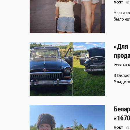
MOST
Настя с
было чет
«Для 
прода
РУСЛАН К
В Белос
Владеле
Белар
«1670
MOST