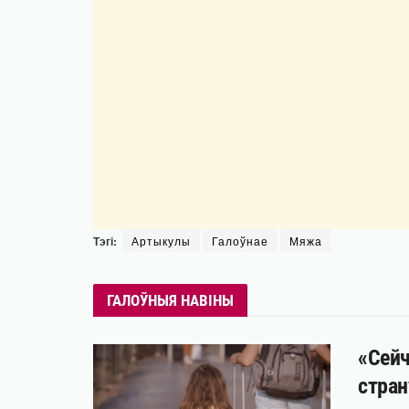
Тэгі:
Артыкулы
Галоўнае
Мяжа
ГАЛОЎНЫЯ НАВІНЫ
«Сейч
стран