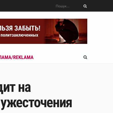
ЛАМА/REKLAMA
дит на
 ужесточения