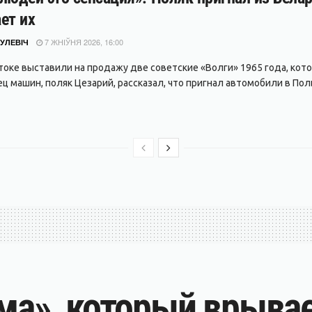
ет их
7 ЖНІЎНЯ 2026, 16:00
УЛЕВІЧ
токе выставили на продажу две советские «Волги» 1965 года, кото
ц машин, поляк Цезарий, рассказал, что пригнал автомобили в Поль
ома», который врыва