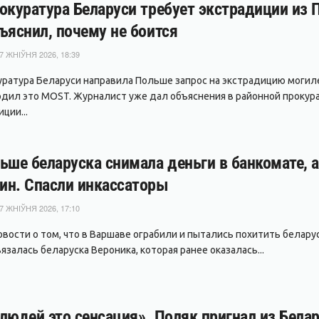
окуратура Беларуси требует экстрадиции из
ъяснил, почему не боится
7 ЖНІЎНЯ 2026, 18:39
уратура Беларуси направила Польше запрос на экстрадицию могил
дил это MOST. Журналист уже дал объяснения в районной прокура
ции...
ьше беларуска снимала деньги в банкомате, 
ин. Спасли инкассаторы
7 ЖНІЎНЯ 2026, 17:10
вости о том, что в Варшаве ограбили и пытались похитить беларуса
залась беларуска Вероника, которая ранее оказалась...
людей это сенсация». Поляк пригнал из Белар