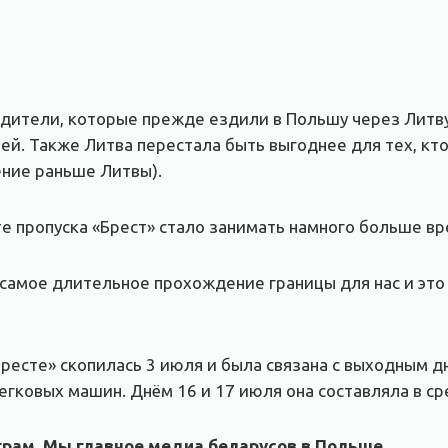
одители, которые прежде ездили в Польшу через Литву
й. Также Литва перестала быть выгоднее для тех, кто
ние раньше Литвы).
те пропуска «Брест» стало занимать намного больше вр
о самое длительное прохождение границы для нас и эт
ресте» скопилась 3 июля и была связана с выходным д
гковых машин. Днём 16 и 17 июля она составляла в ср
рам. Мы главное медиа беларусов в Польше.