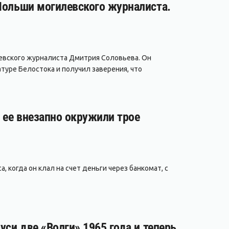
 Польши могилевского журналиста.
евского журналиста Дмитрия Соловьева. Он
туре Белостока и получил заверения, что
а ее внезапно окружили трое
, когда он клал на счет деньги через банкомат, с
уси две «Волги» 1965 года и теперь