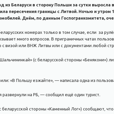
из Беларуси в сторону Польши за сутки выросла в 3
вила пересечения границы с Литвой. Ночью и утром 
омобилей. Днём, по данным Госпогранкомитета, оч
еларусских номерах только в том случае, если за рулё
зывает много вопросов. В приграничных чатах пользо
о с визой или ВНЖ Литвы или с документами любой ст
Шальчининкай» (с беларусской стороны «Бенякони») ли
рили: «В Польшу езжайте», — написала одна из пользов
я развернули на РБ, — сообщил ещё один турист.
с беларусской стороны «Каменный Лог») сообщают, что