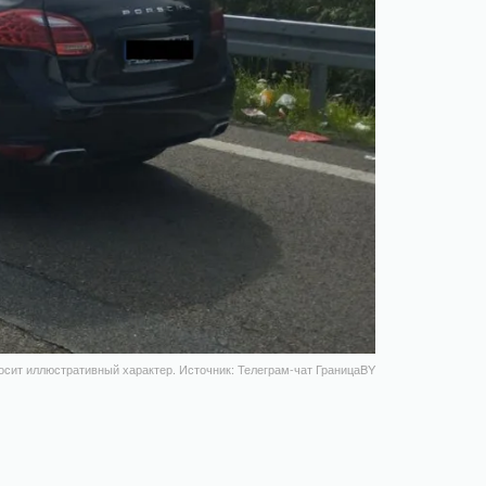
осит иллюстративный характер. Источник: Телеграм-чат ГраницаBY