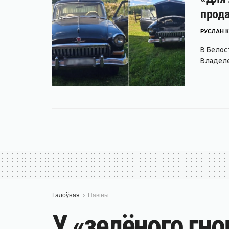
прода
РУСЛАН К
В Белос
Владеле
Галоўная
Навіны
У «зелёного гн