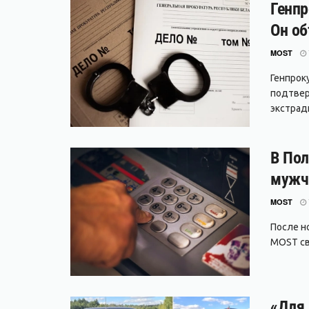
Генпр
Он об
MOST
Генпрок
подтвер
экстради
В Пол
мужч
MOST
После но
MOST свя
«Для 