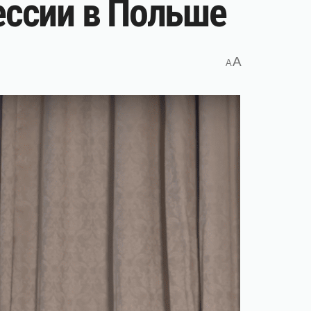
ессии в Польше
A
A