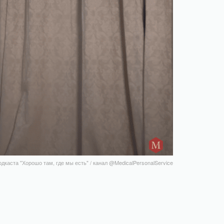
дкаста "Хорошо там, где мы есть" / канал @MedicalPersonalService