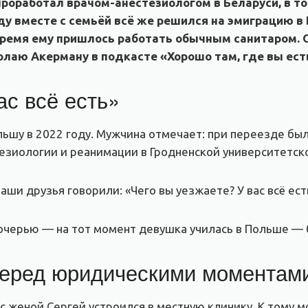
проработал врачом-анестезиологом в Беларуси, в т
у вместе с семьёй всё же решился на эмиграцию в 
 время ему пришлось работать обычным санитаром. 
лаю Акерману в подкасте «Хорошо там, где вы ест
ас всё есть»
ьшу в 2022 году. Мужчина отмечает: при переезде был
зиологии и реанимации в Гродненской университетско
ши друзья говорили: «Чего вы уезжаете? У вас всё ест
очерью — на тот момент девушка училась в Польше — 
перед юридическими моментам
 женой Сергей устроился в местную клинику. К тому м