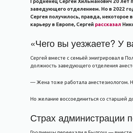
Гродненец Сергей Хильманович 20 лет 
заведующего отделением. Но в 2022 год
Сергея получилось, правда, некоторое
карьеру в Европе, Сергей
рассказал
Нико
«Чего вы уезжаете? У в
Сергей вместе с семьёй эмигрировал в Пол
должность заведующего отделения анесте
— Жена тоже работала анестезиологом. На
Но желание воссоединиться со старшей д
Страх администрации 
Гродненцы переехали в Быдгощ — вместе с