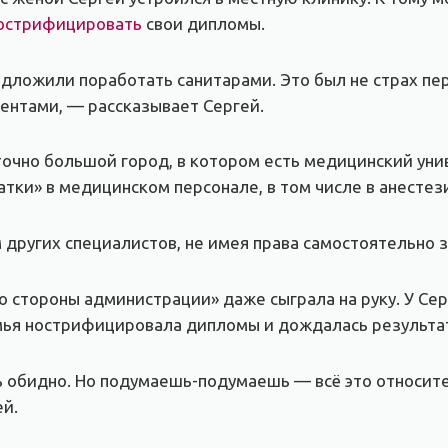
острифицировать
свои дипломы.
редложили поработать санитарами. Это был не страх пе
нтами, — рассказывает Сергей.
чно большой город, в котором есть медицинский унив
тки» в медицинском персонале, в том числе в анестез
 других специалистов, не имея права самостоятельно з
со стороны администрации» даже сыграла на руку. У Се
мья нострифицировала дипломы и дождалась результат
ь обидно. Но подумаешь-подумаешь — всё это относите
й.