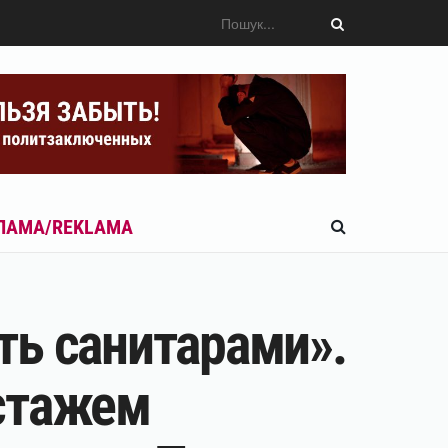
ЛАМА/REKLAMA
ть санитарами».
 стажем