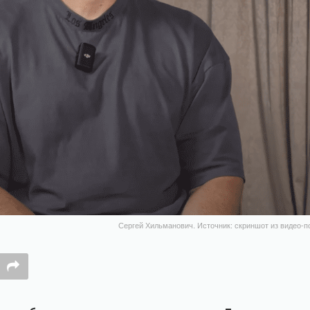
Сергей Хильманович. Источник: скриншот из видео-по