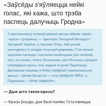
«Заўсёды з’яўляецца нейкі
голас, які кажа, што трэба
паспець далучыць Гродна»
У ментальнасці палякаў важнае месца займае тэрмін
«крэсы» (ускраіны) — тэрыторыі Заходняй Беларусі і
Заходняй Украіны, а таксама Літвы, якія раней
знаходзіліся ў складзе польскай дзяржавы. Гэта вельмі
шырокае паняцце і настолькі неабходнае для палякаў,
што, па словах, Алега Латышонка, калі Польшча страціла
сапраўдныя крэсы, яна надала іх ролю Падляшшу.
Даследчык называе іх kresy zastępcze (замяшчальныя
крэсы): «Цяпер Беласток — гэта zastępcze Wilno, а
Падляшша — kresy zasępcze».
— Дык што такое крэсы?
— Крэсы ўсюды, дзе былі палякі. Гэта паняцце