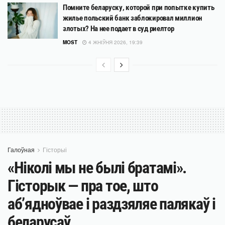
Помните беларуску, которой при попытке купить
жилье польский банк заблокировал миллион
злотых? На нее подает в суд риелтор
MOST
4 ЖНІЎНЯ 2026, 19:39
Галоўная
Гісторыі
«Ніколі мы не былі братамі».
Гісторык — пра тое, што
аб’ядноўвае і раздзяляе палякаў і
беларусаў