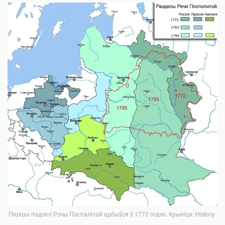
Першы падзел Рэчы Паспалітай адбыўся ў 1772 годзе. Крыніца: History-