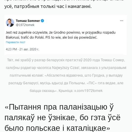
усё, патрэбныя толькі час і намаганні.
Твіт, які зрабіў у разгар беларускіх пратэстаў 2020 года Томаш Сомер,
галоўны рэдактар часопіса Najwyższy Czas!, звязанага з ультраправымі
палітычнымі коламі: «Абсалютна відавочна, што Гродна, у выпадку
распаду Беларусі, мусіць адысці да Польшчы. «ПіС» гэта ведае, але
баіцца сказаць». Крыніца: x.com/1972tomek
«Пытання пра паланізацыю ў
палякаў не ўзнікае, бо гэта ўсё
было польскае і каталіцкае»