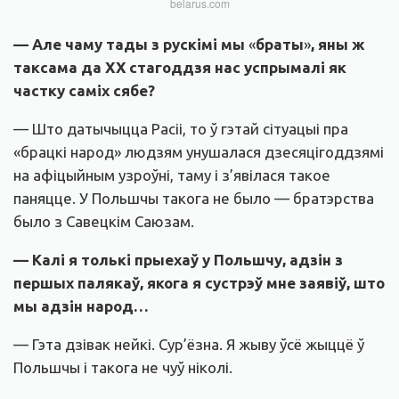
belarus.com
— Але чаму тады з рускімі мы
«
браты
»
, яны ж
таксама да ХХ стагоддзя нас успрымалі як
частку саміх сябе?
— Што датычыцца Расіі, то ў гэтай сітуацыі пра
«брацкі народ» людзям унушалася дзесяцігоддзямі
на афіцыйным узроўні, таму і з’явілася такое
паняцце. У Польшчы такога не было — братэрства
было з Савецкім Саюзам.
— Калі я толькі прыехаў у Польшчу, адзін з
першых палякаў, якога я сустрэў мне заявіў, што
мы адзін народ…
— Гэта дзівак нейкі. Сур’ёзна. Я жыву ўсё жыццё ў
Польшчы і такога не чуў ніколі.