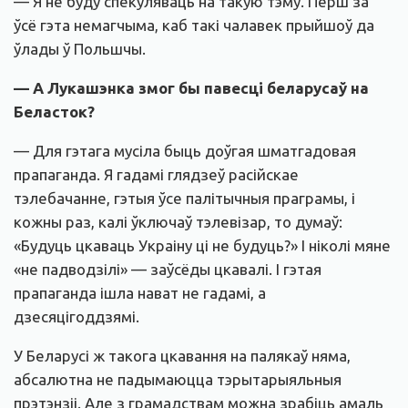
— Я не буду спекуляваць на такую тэму. Перш за
ўсё гэта немагчыма, каб такі чалавек прыйшоў да
ўлады ў Польшчы.
— А Лукашэнка змог бы павесці беларусаў на
Беласток?
— Для гэтага мусіла быць доўгая шматгадовая
прапаганда. Я гадамі глядзеў расійскае
тэлебачанне, гэтыя ўсе палітычныя праграмы, і
кожны раз, калі ўключаў тэлевізар, то думаў:
«Будуць цкаваць Украіну ці не будуць?» І ніколі мяне
«не падводзілі» — заўсёды цкавалі. І гэтая
прапаганда ішла нават не гадамі, а
дзесяцігоддзямі.
У Беларусі ж такога цкавання на палякаў няма,
абсалютна не падымаюцца тэрытарыяльныя
прэтэнзіі. Але з грамадствам можна зрабіць амаль