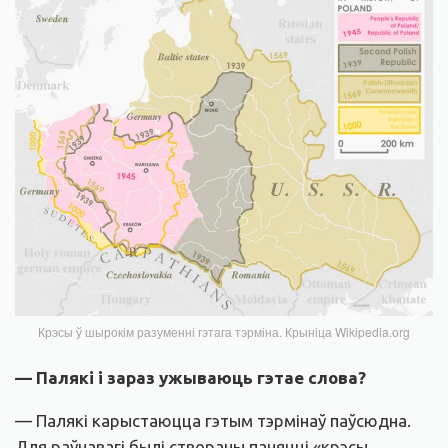
Крэсы ў шырокім разуменні гэтага тэрміна. Крыніца Wikipedia.org
— Палякі і зараз ужываюць гэтае слова?
— Палякі карыстаюцца гэтым тэрмінаў паўсюдна.
Для раўнавагі былі створаны паняцці «крэсы