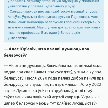
ў Беласток. Атрымаў гістарычную адукацыю ў Ягелонскім
універсітэце ў Кракаве. Удзельнічаў у руху
«Салідарнаць», за што адсядзеў восем месяцаў у турме.
Актыўны ўдзельнік беларускага руху на Падляшшы. Алег
Латышонак займаецца беларускай і польскай гісторыяй, у
тым ліку ваеннай. Мае ступень доктара гістарычных навук
і званне прафесара. Выкладае ў Беластоцкім
універсітэце.
— Алег Юр’евіч, што палякі думаюць пра
беларусаў?
— Нічога не думаюць. Звычайны паляк вельмі мала
ведае пра свет і нават пра суседзяў, у тым ліку пра
беларусаў. Пасля 2020 года палякі добра пачулі пра
беларусаў, спачувалі ім, падтрымлівалі. Але ў 2022
годзе Лукашэнка ўсё гэта зруйнаваў, калі стаў
саўдзельнікам пуцінскай агрэсіі супраць Украіны. І
цяпер беларусы маюць тут кляймо лукашыстаў-