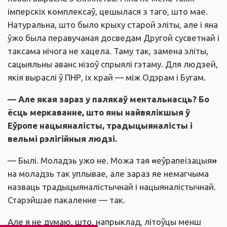
імперскіх комплексаў, цешылася з таго, што мае.
Натуральна, што было крыху старой эліты, але і яна
ўжо была перавучаная досведам Другой сусветнай і
таксама нічога не хацела. Таму так, замена эліты,
сацыяльны аванс нізоў спрыялі гэтаму. Для людзей,
якія выраслі ў ПНР, іх край — між Одэрам і Бугам.
— Але якая зараз у палякаў ментальнасць? Бо
ёсць меркаванне, што яны найвялікшыя ў
Еўропе нацыяналісты, традыцыяналісты і
вельмі рэлігійныя людзі.
— Былі. Моладзь ужо не. Можа тая
«
еўрапеізацыя
»
на моладзь так уплывае, але зараз яе немагчыма
назваць традыцыяналістычнай і нацыяналістычнай.
Старэйшае пакаленне — так.
Але я не думаю, што, напрыклад, літоўцы менш