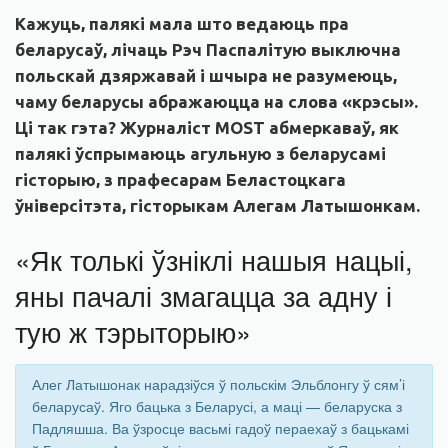
Кажуць, палякі мала што ведаюць пра
беларусаў, лічаць Рэч Паспалітую выключна
польскай дзяржавай і шчыра не разумеюць,
чаму беларусы абражаюцца на слова «крэсы».
Ці так гэта? Журналіст MOST абмеркаваў, як
палякі ўспрымаюць агульную з беларусамі
гісторыю, з прафесарам Беластоцкага
ўніверсітэта, гісторыкам Алегам Латышонкам.
«Як толькі ўзніклі нашыя нацыі,
яны пачалі змагацца за адну і
тую ж тэрыторыю»
Алег Латышонак нарадзіўся ў польскім Эльблонгу ў сям’і
беларусаў. Яго бацька з Беларусі, а маці — беларуска з
Падляшша. Ва ўзросце васьмі гадоў пераехаў з бацькамі