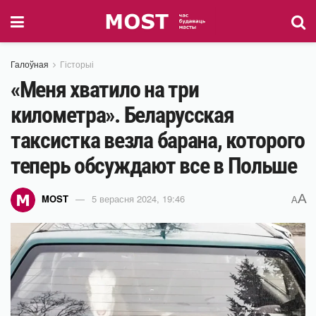
Галоўная
Гісторыі
«Меня хватило на три
километра». Беларусская
таксистка везла барана, которого
теперь обсуждают все в Польше
A
MOST
5 верасня 2024, 19:46
A