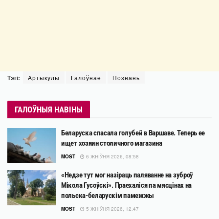
Тэгі:
Артыкулы
Галоўнае
Познань
ГАЛОЎНЫЯ НАВІНЫ
Беларуска спасала голубей в Варшаве. Теперь ее
ищет хозяин столичного магазина
MOST
6 ЖНІЎНЯ 2026, 08:58
«Недзе тут мог назіраць паляванне на зуброў
Мікола Гусоўскі». Праехаліся па мясцінах на
польска-беларускім памежжы
MOST
5 ЖНІЎНЯ 2026, 12:47