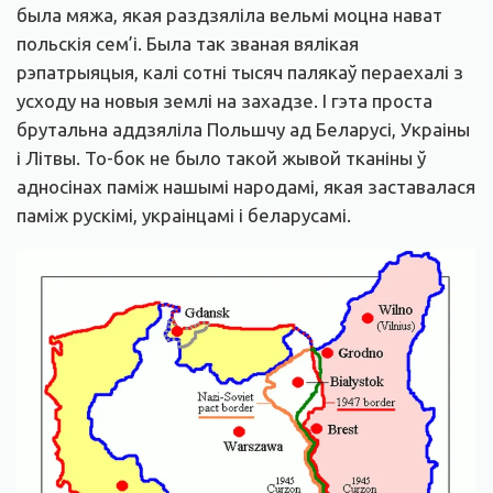
была мяжа, якая раздзяліла вельмі моцна нават
польскія сем’і. Была так званая вялікая
рэпатрыяцыя, калі сотні тысяч палякаў пераехалі з
усходу на новыя землі на захадзе. І гэта проста
брутальна аддзяліла Польшчу ад Беларусі, Украіны
і Літвы. То-бок не было такой жывой тканіны ў
адносінах паміж нашымі народамі, якая заставалася
паміж рускімі, украінцамі і беларусамі.