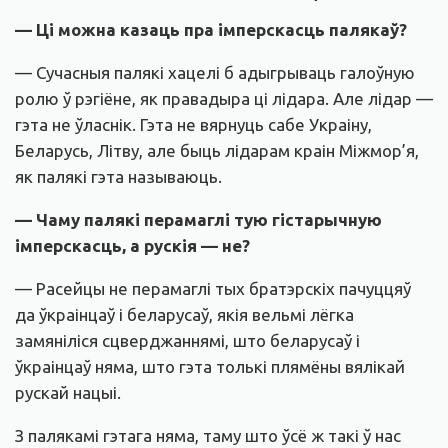
— Ці можна казаць пра
імперскасць палякаў?
— Сучасныя палякі хацелі б адыгрываць галоўную
ролю ў рэгіёне, як правадыра ці лідара. Але лідар —
гэта не ўласнік. Гэта не вярнуць сабе Украіну,
Беларусь, Літву, але быць лідарам краін Міжмор’я,
як палякі гэта называюць.
— Чаму палякі перамаглі тую гістарычную
імперскасць, а рускія — не?
— Расейцы не перамаглі тых братэрскіх пачуццяў
да ўкраінцаў і беларусаў, якія вельмі лёгка
замяніліся сцверджаннямі, што беларусаў і
ўкраінцаў няма, што гэта толькі плямёны вялікай
рускай нацыі.
З палякамі гэтага няма, таму што ўсё ж такі ў нас