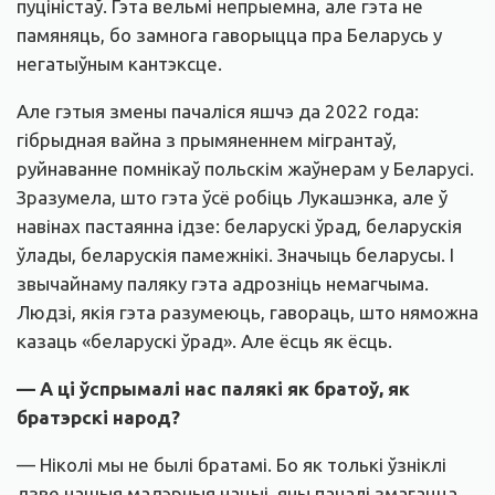
пуціністаў. Гэта вельмі непрыемна, але гэта не
памяняць, бо замнога гаворыцца пра Беларусь у
негатыўным кантэксце.
Але гэтыя змены пачаліся яшчэ да 2022 года:
гібрыдная вайна з прымяненнем мігрантаў,
руйнаванне помнікаў польскім жаўнерам у Беларусі.
Зразумела, што гэта ўсё робіць Лукашэнка, але ў
навінах пастаянна ідзе: беларускі ўрад, беларускія
ўлады, беларускія памежнікі. Значыць беларусы. І
звычайнаму паляку гэта адрозніць немагчыма.
Людзі, якія гэта разумеюць, гавораць, што няможна
казаць «беларускі ўрад». Але ёсць як ёсць.
— А ці ўспрымалі нас палякі як братоў, як
братэрскі народ?
— Ніколі мы не былі братамі. Бо як толькі ўзніклі
дзве нашыя мадэрныя нацыі, яны пачалі змагацца