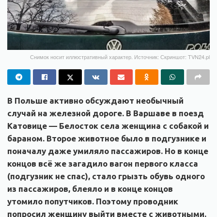
Снимок носит иллюстративный характер. Источник: Скриншот: TVN24.pl
В Польше активно обсуждают необычный
случай на железной дороге. В Варшаве в поезд
Катовице — Белосток села женщина с собакой и
бараном. Второе животное было в подгузнике и
поначалу даже умиляло пассажиров. Но в конце
концов всё же загадило вагон первого класса
(подгузник не спас), стало грызть обувь одного
из пассажиров, блеяло и в конце концов
утомило попутчиков. Поэтому проводник
попросил женщину выйти вместе с животными.