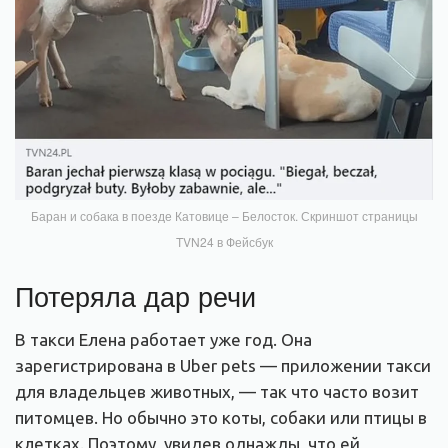
Баран и собака в поезде Катовице – Белосток. Скриншот страницы
TVN24 в Фейсбук
Потеряла дар речи
В такси Елена работает уже год. Она
зарегистрирована в Uber pets — приложении такси
для владельцев животных, — так что часто возит
питомцев. Но обычно это коты, собаки или птицы в
клетках. Поэтому, увидев однажды, что ей