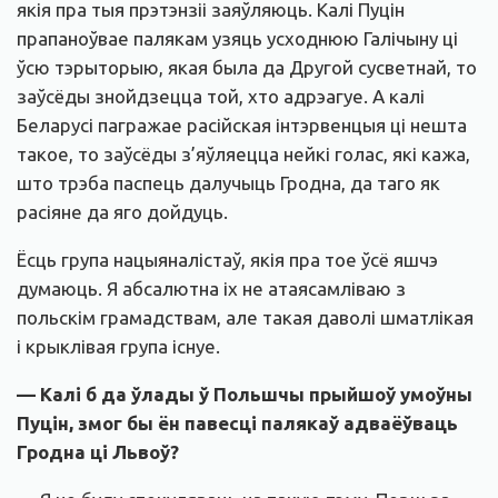
якія пра тыя прэтэнзіі заяўляюць. Калі Пуцін
прапаноўвае палякам узяць усходнюю Галічыну ці
ўсю тэрыторыю, якая была да Другой сусветнай, то
заўсёды знойдзецца той, хто адрэагуе. А калі
Беларусі пагражае расійская інтэрвенцыя ці нешта
такое, то заўсёды з’яўляецца нейкі голас, які кажа,
што трэба паспець далучыць Гродна, да таго як
расіяне да яго дойдуць.
Ёсць група нацыяналістаў, якія пра тое ўсё яшчэ
думаюць. Я абсалютна іх не атаясамліваю з
польскім грамадствам, але такая даволі шматлікая
і крыклівая група існуе.
— Калі б да ўлады ў Польшчы прыйшоў умоўны
Пуцін, змог бы ён павесці палякаў адваёўваць
Гродна ці Львоў?