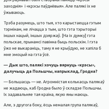
заходнія» і «крэсы паўднёвыя». Але палякі іх не
ўжываюць.
Трэба разумець, што тыя, хто карыстаецца гэтым
тэрмінам, не лічацца з тым, што гэта тэрыторыі
іншых нацый, іншых дзяржаў. [На іх думку] гэта
польскае, прынамсі павінна быць польскім. І гэта
ўжо не выкараніць, таму я не крыўдую, не хапіла б
мне эмоцый на гэта ўсё.
— Дык што, палякі хочуць вярнуць
«
крэсы
»
,
далучыць да Польшчы, напрыклад, Гродна?
— Большасць — не. Агромністая колькасць палякаў
не жадаюць, каб Гродна было ў складзе Польшчы.
Іх задавальняе тая краіна, якую яны маюць.
Але, з другога боку, ёсць немалая група палякаў,