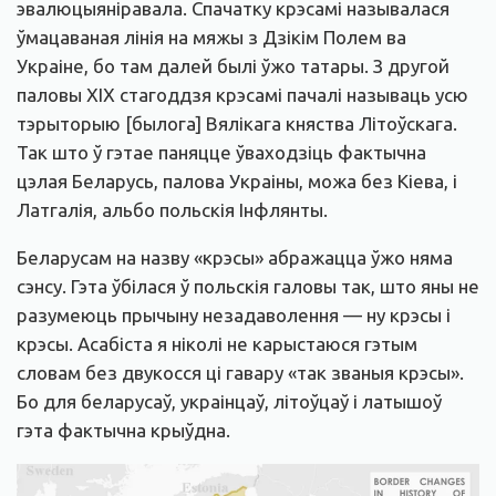
эвалюцыяніравала. Спачатку крэсамі называлася
ўмацаваная лінія на мяжы з Дзікім Полем ва
Украіне, бо там далей былі ўжо татары. З другой
паловы XIX стагоддзя крэсамі пачалі называць усю
тэрыторыю [былога] Вялікага княства Літоўскага.
Так што ў гэтае паняцце ўваходзіць фактычна
цэлая Беларусь, палова Украіны, можа без Кіева, і
Латгалія, альбо польскія Інфлянты.
Беларусам на назву «крэсы» абражацца ўжо няма
сэнсу. Гэта ўбілася ў польскія галовы так, што яны не
разумеюць прычыну незадаволення — ну крэсы і
крэсы. Асабіста я ніколі не карыстаюся гэтым
словам без двукосся ці гавару «так званыя крэсы».
Бо для беларусаў, украінцаў, літоўцаў і латышоў
гэта фактычна крыўдна.