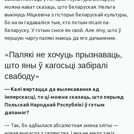
можна нават сказаць, што беларуская. Нельга
выкінуць Міцкевіча з гісторыі беларускай культуры,
бо на ім гадаваліся тыя, хто потым пісалі па-
беларуску. У гэтым сэнсе ён свой. Але лічу, што ў
першую чаргу палякі маюць да яго дачыненне.
«Палякі не хочуць прызнаваць,
што яны ў кагосьці забіралі
свабоду»
— Калі вяртацца да вылекавання ад
імперскасці, то ці можна сказаць, што перыяд
Польскай Народнай Рэспублікі ў гэтым
дапамог?
— Так, бо адбылася абсалютная змена эліты —
новая вырасла з сялянства. І яна не мела такіх