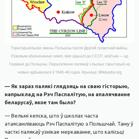
Тэрытарыяльная змены Польшчы пасля Другой сусветнай вайны.
Ружовым абазначаныя землі, якія адышлі́ да СССР, жоўтым — ад
Германіі да Польшчы. Перасяленне палякаў з былых тэрыторый на
новыя адбывалася ў 1945-46 годзе. Крыніца: Wikipedia.org
— Як зараз палякі глядзяць на сваю гісторыю,
напрыклад на Рэч Паспалітую, на апалячванне
беларусаў, якое там было?
— Вельмі кепска, што ў школах часта
атаясамліваюць Рэч Паспалітую з Польшчай. Таму ў
часткі палякаў узнікае меркаванне, што калісьці