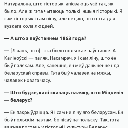
Натуральна, што гісторыкі апісваюць усё так, як
было. Але ж гэта чытаюць толькі іншыя гісторыкі. Я
сам гісторык і сам пішу, але ведаю, што гэта для
вузкага кола людзей.
— А што з паўстаннем 1863 года?
— [Лічаць, што] гэта было польскае паўстанне. А
Каліноўскі — паляк. Насамрэч, я і сам лічу, што ён
быў палякам. Але, канешне, ён меў дачыненне і да
беларускай справы. Гэта быў чалавек на мяжы,
чалавек новага часу.
— Што будзе, калі сказаць паляку, што Міцкевіч
— беларус?
— Ён пакрыўдзіцца. Я і сам не лічу яго беларусам. Ён
быў польскім паэтам, бо пісаў па-польску. Так, гэта
важная постаць у гісторыі і культуры Беларусі,