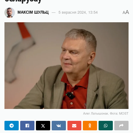
A
МАКСІМ ШУЛЬЦ
5 верасня 2024, 13:54
A
Алег Латышонак. Фота: MOST