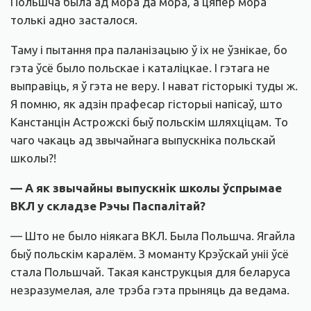
Польшча была ад мора да мора, а цяпер мора
толькі адно засталося.
Таму і пытання пра паланізацыю ў іх не ўзнікае, бо
гэта ўсё было польскае і каталіцкае. І гэтага не
выправіць, я ў гэта не веру. І нават гісторыкі туды ж.
Я помню, як адзін прафесар гісторыі напісаў, што
Канстанцін Астрожскі быў польскім шляхціцам. То
чаго чакаць ад звычайнага выпускніка польскай
школы?!
— А як звычайны выпускнік школы ўспрымае
ВКЛ у складзе Рэчы Паспалітай?
— Што не было ніякага ВКЛ. Была Польшча. Ягайла
быў польскім каралём. З моманту Крэўскай уніі ўсё
стала Польшчай. Такая канструкцыя для беларуса
незразумелая, але трэба гэта прыняць да ведама.