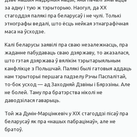
за адну і тую ж тэрыторыю. Наогул, да ХХ
стагоддзя палякі пра беларусаў і не чулі. Толькі
этнографы ведалі, што ёсць нейкая этнаграфічная
маса на ўсходзе.
Калі беларусы заявілі пра сваю незалежнасць, пра
жаданне пабудаваць сваю дзяржаву, то аказалася,
што гэтая дзяржава ў вялікім тэрытарыяльным
канфлікце з Польшчай. Палякі былі гатовыя аддаць
нам тэрыторыі першага падзелу Рэчы Паспалітай,
то-бок усход — ад Заходняй Дзвіны і Бярэзіны. Але
не болей. Таму пра братэрства ніколі не
даводзілася гаварыць.
Той жа Дунін-Марцінкевіч у ХІХ стагоддзі пісаў пра
беларусаў як пра «нашых пабрацімаў», але не
братоў.