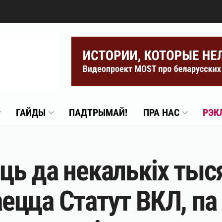
ГАЙДЫ
ПАДТРЫМАЙ!
ПРА НАС
РЭК
ь да некалькіх тыся
цца Статут ВКЛ, па