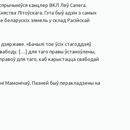
 спрычыніўся канцлер ВКЛ Леў Сапега.
яства Літоўскага. Гэта быў адзін з самых
е беларускіх зямель у склад Расійскай
 дзяржаве. «Бачылі тое ўсіх стагоддзяў
вабоду. […] для таго правы ўстаноўлены,
 правоў для таго, каб карыстацца свабодай
ні Мамонічаў. Пазней быў перакладзены на