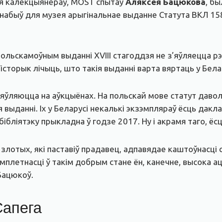
 для калекцыянераў, MOST спытаў
Аляксея Бацюкова
, б
 набыў для музея арыгінальнае выданне Статута ВКЛ 15
польскамоўным выданні XVIII стагоддзя не з’яўляецца 
сторык лічыць, што такія выданні варта вяртаць у Бела
 з’яўляюцца на аўкцыёнах. На польскай мове статут даво
 выданні. Іх у Беларусі некалькі экзэмпляраў ёсць дакла
бібліятэку прыкладна ў годзе 2017. Ну і акрамя таго, ё
злотых, які паставіў прадавец, адпавядае каштоўнасці 
амплетнасці ў такім добрым стане ён, канечне, высока 
Бацюкоў.
Сапега