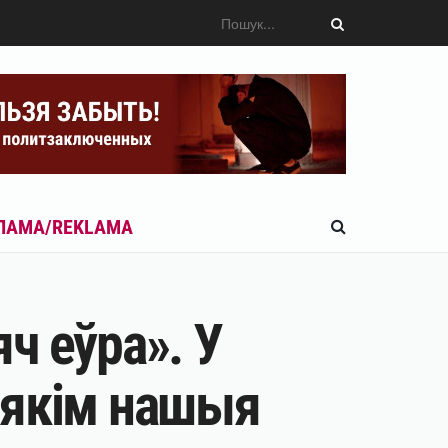
ЛАМА/REKLAMA
ч еўра». У
 якім нашыя