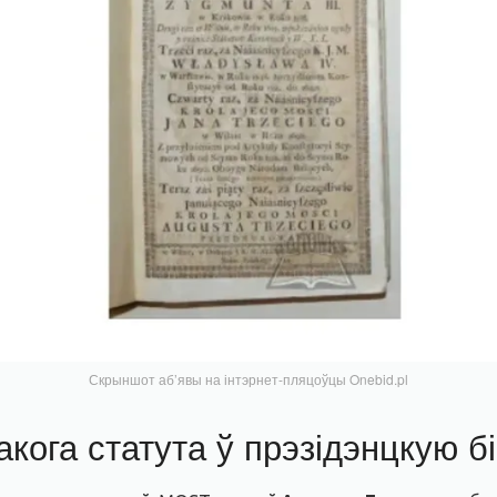
Скрыншот аб’явы на інтэрнет-пляцоўцы Onebid.pl
кога статута ў прэзідэнцкую б