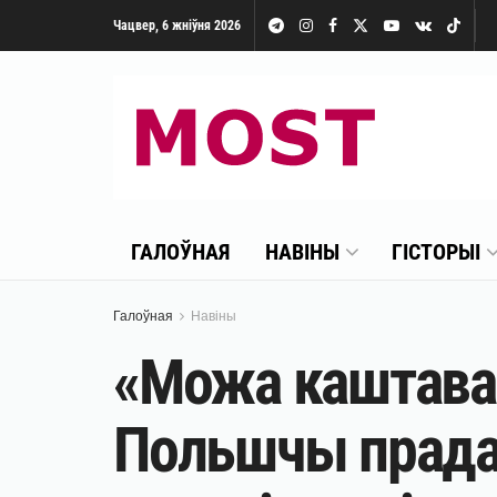
Чацвер, 6 жніўня 2026
ГАЛОЎНАЯ
НАВІНЫ
ГІСТОРЫІ
Галоўная
Навіны
«Можа каштавац
Польшчы прадае