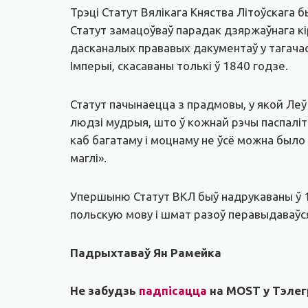
Трэці Статут Вялікага Княства Літоўскага 
Статут замацоўваў парадак дзяржаўнага кір
дасканалых прававых дакументаў у тагачас
Імперыі, скасаваны толькі ў 1840 годзе.
Статут пачынаецца з прадмовы, у якой Леў
людзі мудрыя, што ў кожнай рэчы паспаліт
каб багатаму і моцнаму не ўсё можна было 
маглі».
Упершыню Статут ВКЛ быў надрукаваны ў 1
польскую мову і шмат разоў перавыдаваўс
Падрыхтаваў Ян Рамейка
Не забудзь
падпісацца
на MOST у Тэлег