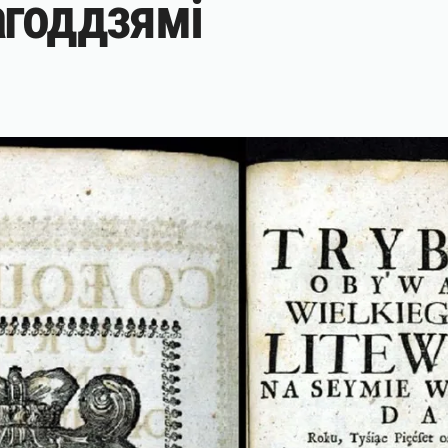
агоддзямі