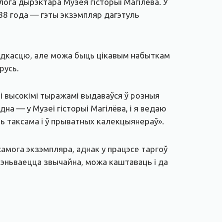
ылога дырэктара Музея гісторыі Магілёва. У
88 года — гэты экзэмпляр дагэтуль
рэдкасцю, але можа быць цікавым набыткам
русь.
лі высокімі тыражамі выдаваўся ў розныя
дна — у Музеі гісторыі Магілёва, і я ведаю
сць таксама і ў прыватных калекцыянераў».
самога экзэмпляра, аднак у працэсе таргоў
ацэньваецца звычайна, можа каштаваць і да