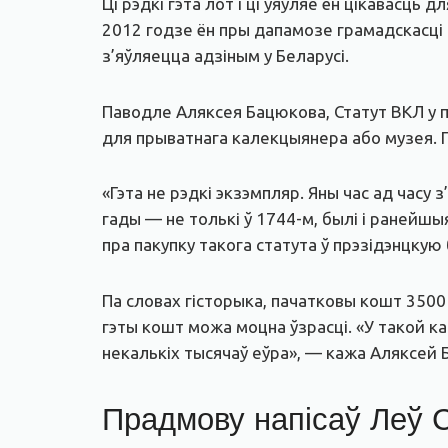
Ці рэдкі гэта лот і ці ўяўляе ён цікавасць
2012 годзе ён пры дапамозе грамадскасці
з’яўляецца адзіным у Беларусі.
Паводле Аляксея Бацюкова, Статут ВКЛ у 
для прыватнага калекцыянера або музея. Гі
«Гэта не рэдкі экзэмпляр. Яны час ад часу
гады — не толькі ў 1744-м, былі і ранейшыя
пра пакупку такога статута ў прэзідэнцкую 
Па словах гісторыка, пачатковы кошт 3500 
гэты кошт можа моцна ўзрасці. «У такой к
некалькіх тысячаў еўра», — кажа Аляксей 
Прадмову напісаў Леў 