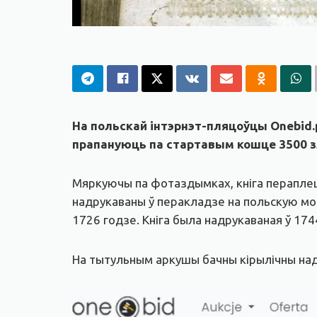
На польскай інтэрнэт-пляцоўцы Onebid.
прапануюць па стартавым кошце 3500 з
Мяркуючы па фотаздымках, кніга пераплеце
надрукаваны ў перакладзе на польскую мову
1726 годзе. Кніга была надрукаваная ў 1744 
На тытульным аркушы бачны кірылічны надпі