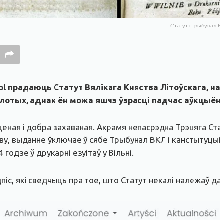
Статут і Трыбунал В
pl прадаюць Статут Вялікага Княства Літоўскага, н
лотых, аднак ён можа яшчэ ўзрасці падчас аўкцыён
ная і добра захаваная. Акрамя непасрэдна Трэцяга Стат
, выданне ўключае ў сябе Трыбунал ВКЛ і канстытуцыі (
годзе ў друкарні езуітаў у Вільні.
с, які сведчыць пра тое, што Статут некалі належаў да