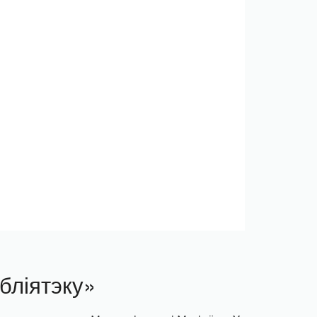
ібліятэку»