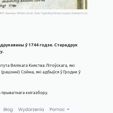
КЛ. Крыніца: Бібліятэка ім. Ежы Гедройца Беластоцкага ўніверсітэта
адрукаваны ў 1744 годзе. Старадрук
у.
ута Вялікага Княства Літоўскага, які
рашэнні) Сойма, які адбыўся ў Гродне ў
 прыватнага кнігазбору.