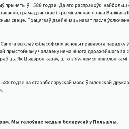
быў прыняты ў 1588 годзе. Да яго распрацоўкі найбольш
авання, грамадзянскае і крымінальнае права Вялікага Кн
ным свеце. Працягваў дзейнічаць нават пасля ўключэнн
 Сапега выклаў філасофскія асновы прававога парадку ў
ай прыстойнаму чалавеку няма нічога даражэйшага за с
рабіць. Як Цыцэрон казаў, што з’яўляемся нявольнікамі
588 годзе на старабеларускай мове ў віленскай друкар
я.
рам. Мы галоўнае медыя беларусаў у Польшчы.