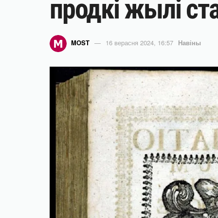
продкі жылі ст
MOST
16 верасня 2024, 16:57
Навіны