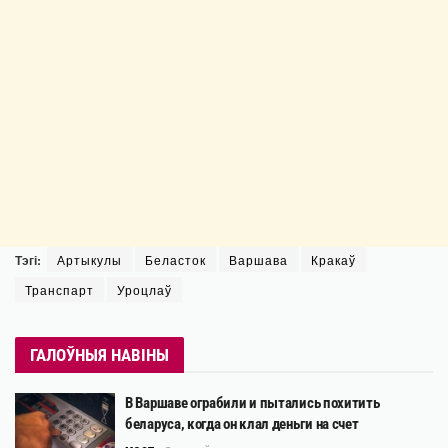
Тэгі:
Артыкулы
Беласток
Варшава
Кракаў
Транспарт
Уроцлаў
ГАЛОЎНЫЯ НАВІНЫ
В Варшаве ограбили и пытались похитить
беларуса, когда он клал деньги на счет