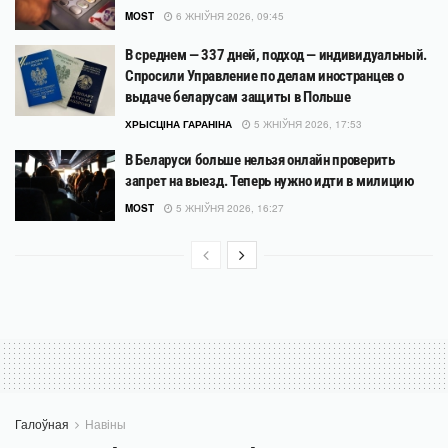
MOST
6 ЖНІЎНЯ 2026, 09:45
В среднем — 337 дней, подход — индивидуальный.
Спросили Управление по делам иностранцев о
выдаче беларусам защиты в Польше
ХРЫСЦІНА ГАРАНІНА
5 ЖНІЎНЯ 2026, 17:53
В Беларуси больше нельзя онлайн проверить
запрет на выезд. Теперь нужно идти в милицию
MOST
5 ЖНІЎНЯ 2026, 16:27
Галоўная
Навіны