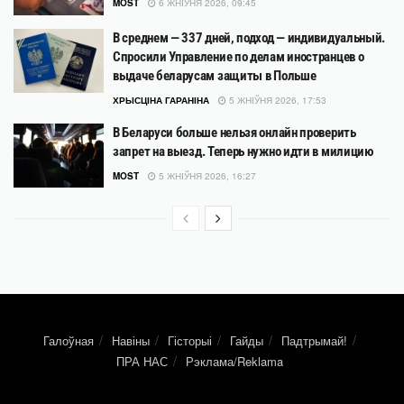
MOST
6 ЖНІЎНЯ 2026, 09:45
В среднем — 337 дней, подход — индивидуальный.
Спросили Управление по делам иностранцев о
выдаче беларусам защиты в Польше
ХРЫСЦІНА ГАРАНІНА
5 ЖНІЎНЯ 2026, 17:53
В Беларуси больше нельзя онлайн проверить
запрет на выезд. Теперь нужно идти в милицию
MOST
5 ЖНІЎНЯ 2026, 16:27
Галоўная
Навіны
Гісторыі
Гайды
Падтрымай!
ПРА НАС
Рэклама/Reklama