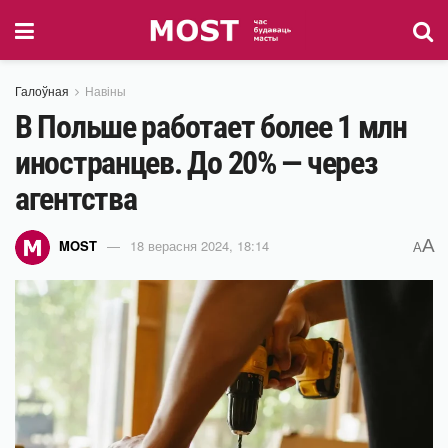
Галоўная
Навіны
В Польше работает более 1 млн
иностранцев. До 20% — через
агентства
A
MOST
18 верасня 2024, 18:14
A