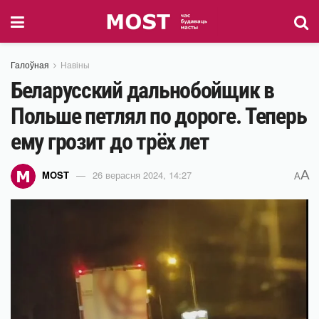
Галоўная
Навіны
Беларусский дальнобойщик в
Польше петлял по дороге. Теперь
ему грозит до трёх лет
A
MOST
26 верасня 2024, 14:27
A