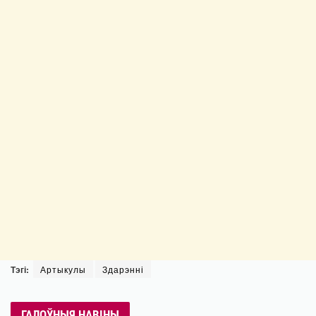
Тэгі:
Артыкулы
Здарэнні
ГАЛОЎНЫЯ НАВІНЫ