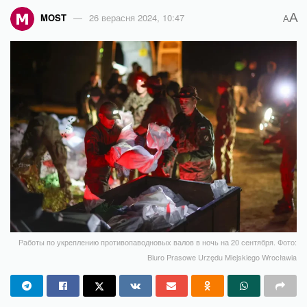
A
MOST
26 верасня 2024, 10:47
A
Работы по укреплению противопаводновых валов в ночь на 20 сентября. Фото:
Biuro Prasowe Urzędu Miejskiego Wrocławia