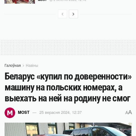
Галоўная
Навіны
Беларус «купил по доверенности»
машину на польских номерах, а
выехать на ней на родину не смог
A
MOST
25 верасня 2024, 12:37
A