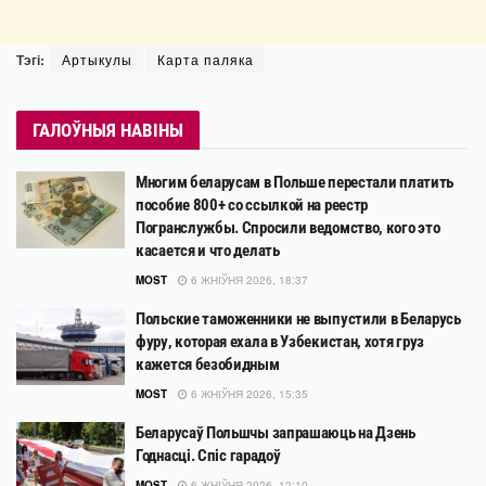
Тэгі:
Артыкулы
Карта паляка
ГАЛОЎНЫЯ НАВІНЫ
Многим беларусам в Польше перестали платить
пособие 800+ со ссылкой на реестр
Погранслужбы. Спросили ведомство, кого это
касается и что делать
MOST
6 ЖНІЎНЯ 2026, 18:37
Польские таможенники не выпустили в Беларусь
фуру, которая ехала в Узбекистан, хотя груз
кажется безобидным
MOST
6 ЖНІЎНЯ 2026, 15:35
Беларусаў Польшчы запрашаюць на Дзень
Годнасці. Спіс гарадоў
MOST
6 ЖНІЎНЯ 2026, 12:10