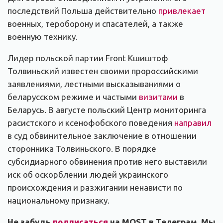
последствий Польша действительно
привлекает
военных, тероборону и спасателей, а также
военную технику.
Лидер польской партии Front Кшиштоф
Толвиньский известен своими пророссийскими
заявлениями, лестными высказываниями о
беларусском режиме и частыми
визитами
в
Беларусь. В августе польский Центр мониторинга
расистского и ксенофобского поведения
направил
в суд обвинительное заключение в отношении
сторонника Толвиньского. В порядке
субсидиарного обвинения против него выставили
иск об оскорблении людей украинского
происхождения и разжигании ненависти по
национальному признаку.
Не забудь
подписаться
на MOST в Телеграм. Мы