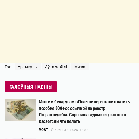
Тэгі:
Артыкулы
Аўтамабілі
Мяжа
ГАЛОЎНЫЯ НАВІНЫ
Многим беларусам в Польше перестали платить
пособие 800+ со ссылкой на реестр
Погранслужбы. Спросили ведомство, кого это
касается и что делать
MOST
6 ЖНІЎНЯ 2026, 18:37