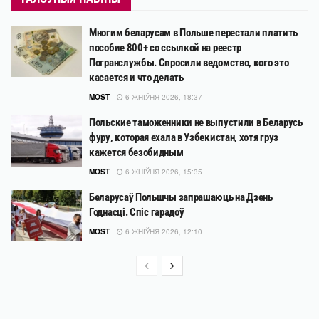
Многим беларусам в Польше перестали платить
пособие 800+ со ссылкой на реестр
Погранслужбы. Спросили ведомство, кого это
касается и что делать
MOST
6 ЖНІЎНЯ 2026, 18:37
Польские таможенники не выпустили в Беларусь
фуру, которая ехала в Узбекистан, хотя груз
кажется безобидным
MOST
6 ЖНІЎНЯ 2026, 15:35
Беларусаў Польшчы запрашаюць на Дзень
Годнасці. Спіс гарадоў
MOST
6 ЖНІЎНЯ 2026, 12:10