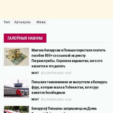
Тэгі:
Артыкулы
Мяжа
ГАЛОЎНЫЯ НАВІНЫ
Многим беларусам в Польше перестали платить
пособие 800+ со ссылкой на реестр
Погранслужбы. Спросили ведомство, кого это
касается и что делать
MOST
6 ЖНІЎНЯ 2026, 18:37
Польские таможенники не выпустили в Беларусь
фуру, которая ехала в Узбекистан, хотя груз
кажется безобидным
MOST
6 ЖНІЎНЯ 2026, 15:35
Беларусаў Польшчы запрашаюць на Дзень