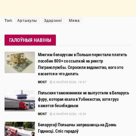
Тэгі:
Артыкулы
Здарэнні
Мяжа
ГАЛОЎНЫЯ НАВІНЫ
Многим беларусам в Польше перестали платить
пособие 800+ со ссылкой на реестр
Погранслужбы. Спросили ведомство, кого это
касается и что делать
MOST
6 ЖНІЎНЯ 2026, 18:37
Польские таможенники не выпустили в Беларусь
фуру, которая ехала в Узбекистан, хотя груз
кажется безобидным
MOST
6 ЖНІЎНЯ 2026, 15:35
Беларусаў Польшчы запрашаюць на Дзень
Годнасці. Спіс гарадоў