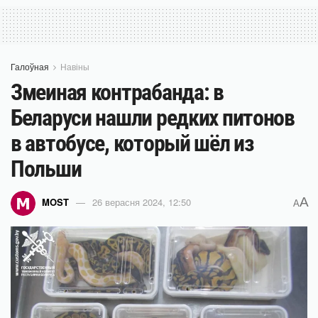
Галоўная
Навіны
Змеиная контрабанда: в
Беларуси нашли редких питонов
в автобусе, который шёл из
Польши
A
MOST
26 верасня 2024, 12:50
A