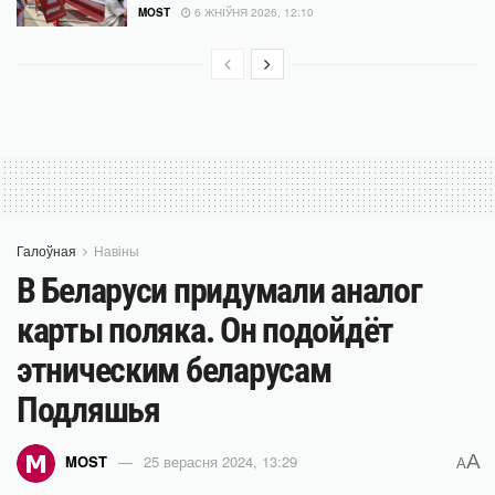
MOST
6 ЖНІЎНЯ 2026, 12:10
Галоўная
Навіны
В Беларуси придумали аналог
карты поляка. Он подойдёт
этническим беларусам
Подляшья
A
MOST
25 верасня 2024, 13:29
A