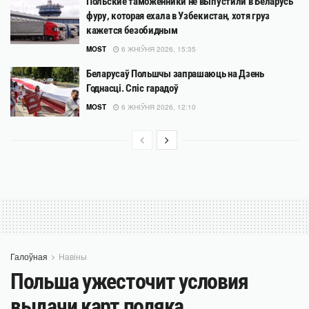
Польские таможенники не выпустили в Беларусь
фуру, которая ехала в Узбекистан, хотя груз
кажется безобидным
MOST
6 ЖНІЎНЯ 2026, 15:35
Беларусаў Польшчы запрашаюць на Дзень
Годнасці. Спіс гарадоў
MOST
6 ЖНІЎНЯ 2026, 12:10
Галоўная
Навіны
Польша ужесточит условия
выдачи карт поляка