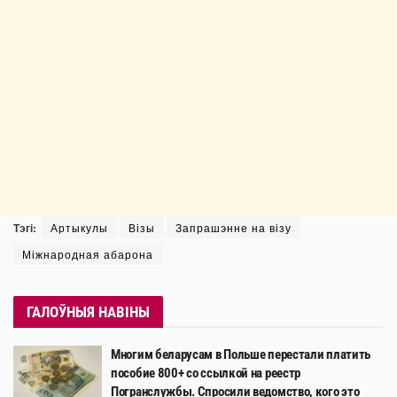
Тэгі:
Артыкулы
Візы
Запрашэнне на візу
Міжнародная абарона
ГАЛОЎНЫЯ НАВІНЫ
Многим беларусам в Польше перестали платить
пособие 800+ со ссылкой на реестр
Погранслужбы. Спросили ведомство, кого это