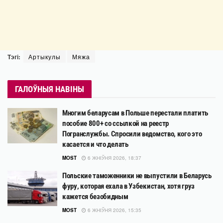
Тэгі:
Артыкулы
Мяжа
ГАЛОЎНЫЯ НАВІНЫ
Многим беларусам в Польше перестали платить
пособие 800+ со ссылкой на реестр
Погранслужбы. Спросили ведомство, кого это
касается и что делать
MOST
6 ЖНІЎНЯ 2026, 18:37
Польские таможенники не выпустили в Беларусь
фуру, которая ехала в Узбекистан, хотя груз
кажется безобидным
MOST
6 ЖНІЎНЯ 2026, 15:35