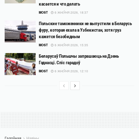
касается и что делать
MOST
6 ЖНІЎНЯ 2026, 18:37
Польские таможенники не выпустили в Беларусь
фуру, которая ехала в Узбекистан, хотя груз
кажется безобидным
MOST
6 ЖНІЎНЯ 2026, 15:35
Беларусаў Польшчы запрашаюць на Дзень
Годнасці. Спіс гарадоў
MOST
6 ЖНІЎНЯ 2026, 12:10
Галоўная
Навіны