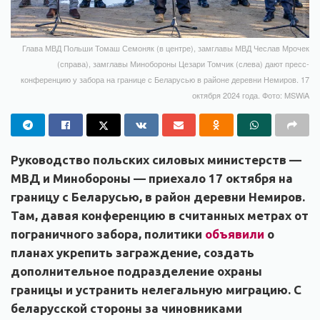
Глава МВД Польши Томаш Семоняк (в центре), замглавы МВД Чеслав Мрочек
(справа), замглавы Минобороны Цезари Томчик (слева) дают пресс-
конференцию у забора на границе с Беларусью в районе деревни Немиров. 17
октября 2024 года. Фото: MSWiA
Руководство польских силовых министерств —
МВД и Минобороны — приехало 17 октября на
границу с Беларусью, в район деревни Немиров.
Там, давая конференцию в считанных метрах от
пограничного забора, политики
объявили
о
планах укрепить заграждение, создать
дополнительное подразделение охраны
границы и устранить нелегальную миграцию. С
беларусской стороны за чиновниками