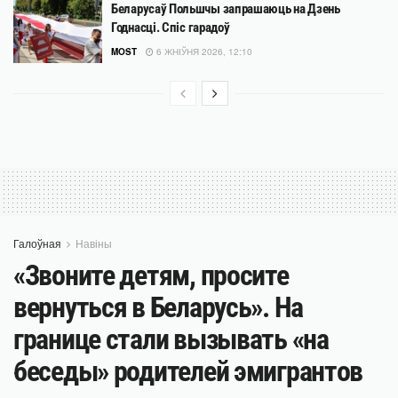
Беларусаў Польшчы запрашаюць на Дзень
Годнасці. Спіс гарадоў
MOST
6 ЖНІЎНЯ 2026, 12:10
Галоўная
Навіны
«Звоните детям, просите
вернуться в Беларусь». На
границе стали вызывать «на
беседы» родителей эмигрантов