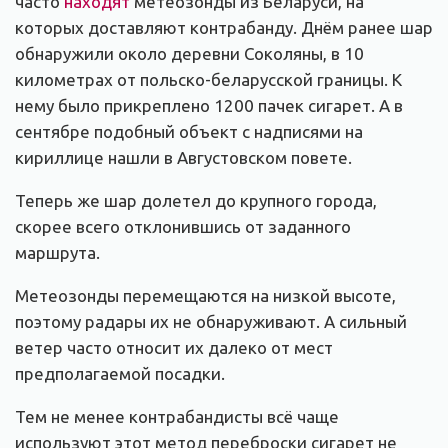
часто
находят
метеозонды из Беларуси, на
которых доставляют контрабанду. Днём ранее шар
обнаружили около деревни Соколяны, в 10
километрах от польско-беларусской границы. К
нему было прикреплено 1200 пачек сигарет. А в
сентябре подобный объект с надписями на
кириллице нашли в Августовском повете.
Теперь же шар долетел до крупного города,
скорее всего отклонившись от заданного
маршрута.
Метеозонды перемещаются на низкой высоте,
поэтому радары их не обнаруживают. А сильный
ветер часто относит их далеко от мест
предполагаемой посадки.
Тем не менее контрабандисты всё чаще
используют этот метод переброски сигарет не