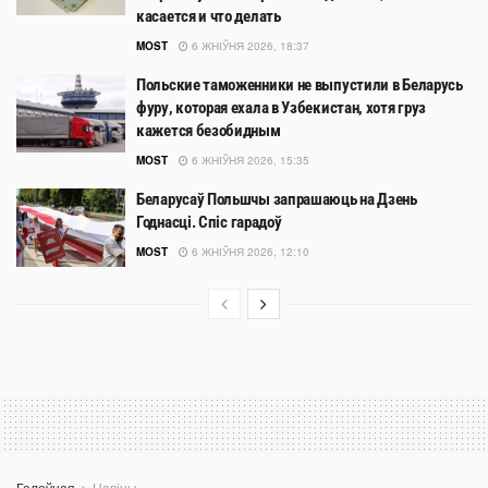
касается и что делать
MOST
6 ЖНІЎНЯ 2026, 18:37
Польские таможенники не выпустили в Беларусь
фуру, которая ехала в Узбекистан, хотя груз
кажется безобидным
MOST
6 ЖНІЎНЯ 2026, 15:35
Беларусаў Польшчы запрашаюць на Дзень
Годнасці. Спіс гарадоў
MOST
6 ЖНІЎНЯ 2026, 12:10
Галоўная
Навіны