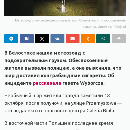
Метеозонд с контрабандными сигаретами. Снимок носит иллюстративный
характер. Источник: Policja.pl
В Белостоке нашли метеозонд с
подозрительным грузом. Обеспокоенные
жители вызвали полицию, а она выяснила, что
шар доставил контрабандные сигареты. Об
инциденте
рассказала
газета Wyborcza.
Необычный шар жители города заметили 18
октября, после полуночи, на улице Przemysłowa —
это недалеко от торгового центра Galeria Biała.
В восточной части Польши в последнее время