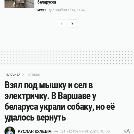
беларусов
MOST
6 ЖНІЎНЯ 2026, 11:04
Галоўная
Гісторыі
Взял под мышку и сел в
электричку. В Варшаве у
беларуса украли собаку, но её
удалось вернуть
A
РУСЛАН КУЛЕВІЧ
21 кастрычніка 2024, 10:36
A