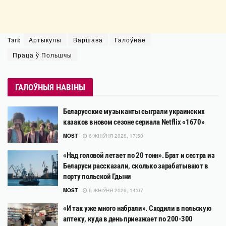
Тэгі:
Артыкулы
Варшава
Галоўнае
Праца ў Польшчы
ГАЛОЎНЫЯ НАВІНЫ
Беларусские музыканты сыграли украинских
казаков в новом сезоне сериала Netflix «1670»
MOST
6 ЖНІЎНЯ 2026, 17:50
«Над головой летает по 20 тонн». Брат и сестра из
Беларуси рассказали, сколько зарабатывают в
порту польской Гдыни
MOST
6 ЖНІЎНЯ 2026, 14:07
«И так уже много набрали». Сходили в польскую
аптеку, куда в день приезжает по 200-300