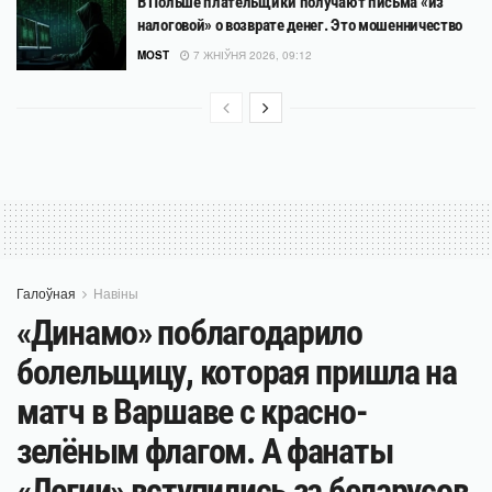
В Польше плательщики получают письма «из
налоговой» о возврате денег. Это мошенничество
MOST
7 ЖНІЎНЯ 2026, 09:12
Галоўная
Навіны
«Динамо» поблагодарило
болельщицу, которая пришла на
матч в Варшаве с красно-
зелёным флагом. А фанаты
«Легии» вступились за беларусов