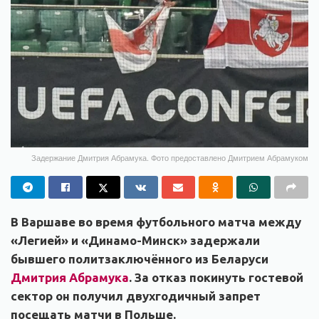
Задержание Дмитрия Абрамука. Фото предоставлено Дмитрием Абрамуком
В Варшаве в
о время футбольного матча между
«Легией» и «Динамо-Минск» задержали
бывшего политзаключённого из Беларуси
Дмитрия Абрамука
. З
а отказ покинуть гостевой
сектор о
н получил двухгодичный запрет
посещать матчи в Польше
.