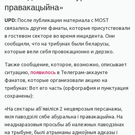
правакацыйна»
UPD:
После публикации материала с MOST
связались другие фанаты, которые присутствовали
в гостевом секторе во время инцидента. Они
сообщили, что на трибунах были беларусы,
которые вели себя провокационно и дерзко.
Также сообщение, которое, возможно, описывает
ситуацию,
появилось
в Телеграм-аккаунте
фанатов, которые организовали акцию на
трибунах: Вот его часть (орфография и пунктуация
сохранены):
«На сектары аб’явіліся 2 нецвярозыя персанажы,
якія паводзілі сябе абуральна і правакацыйна. На
неаднаразовыя просьбы аб належных паводзінах
на трыбуне, былі атрыманы адмоўныя адказы і