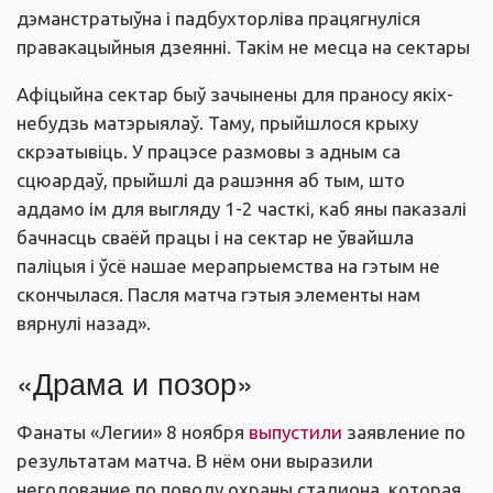
дэманстратыўна і падбухторліва працягнуліся
правакацыйныя дзеянні. Такім не месца на сектары
Афіцыйна сектар быў зачынены для праносу якіх-
небудзь матэрыялаў. Таму, прыйшлося крыху
скрэатывіць. У працэсе размовы з адным са
сцюардаў, прыйшлі да рашэння аб тым, што
аддамо ім для выгляду 1-2 часткі, каб яны паказалі
бачнасць сваёй працы і на сектар не ўвайшла
паліцыя і ўсё нашае мерапрыемства на гэтым не
скончылася. Пасля матча гэтыя элементы нам
вярнулі назад».
«Драма и позор»
Фанаты «Легии» 8 ноября
выпустили
заявление по
результатам матча. В нём они выразили
негодование по поводу охраны стадиона, которая