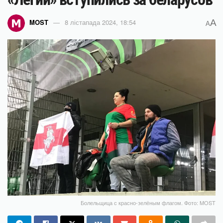
A
MOST
8 лістапада 2024, 18:54
A
Болельщица с красно-зелёным флагом. Фото: MOST