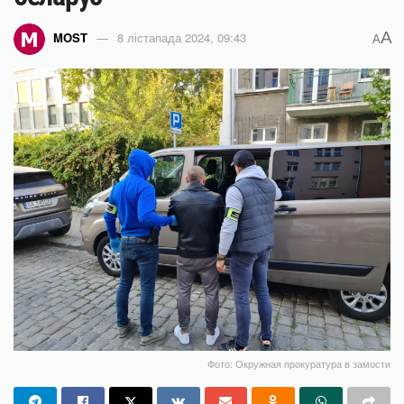
A
MOST
8 лістапада 2024, 09:43
A
Фото: Окружная прокуратура в замости