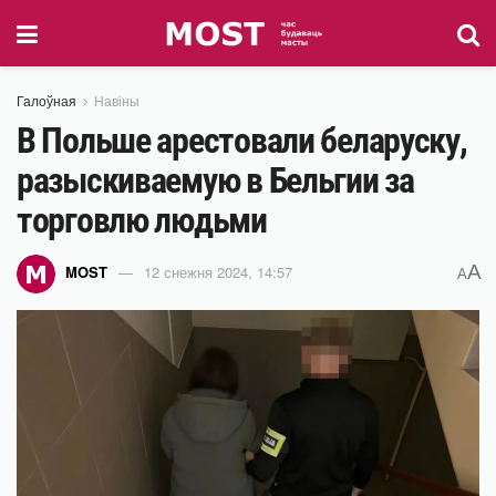
Галоўная
Навіны
В Польше арестовали беларуску,
разыскиваемую в Бельгии за
торговлю людьми
A
MOST
12 снежня 2024, 14:57
A