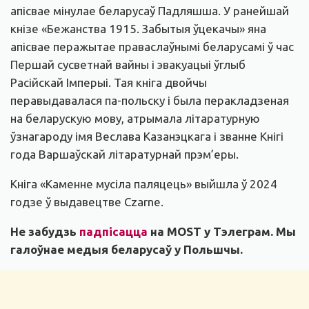
апісвае мінулае беларусаў Падляшша. У ранейшай
кнізе «Бежанства 1915. Забытыя ўцекачы» яна
апісвае перажытае праваслаўнымі беларусамі ў час
Першай сусветнай вайны і эвакуацыі ўглыб
Расійскай Імперыі. Тая кніга двойчы
перавыдавалася па-польску і была перакладзеная
на беларускую мову, атрымала літаратурную
ўзнагароду імя Веслава Казанэцкага і званне Кнігі
года Варшаўскай літаратурнай прэм’еры.
Кніга «Каменне мусіла паляцець» выйшла ў 2024
годзе ў выдавецтве Czarne.
Не забудзь
падпісацца
на MOST у Тэлеграм. Мы
галоўнае медыя беларусаў у Польшчы.