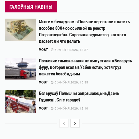
ГАЛОЎНЫЯ НАВІНЫ
Многим беларусам в Польше перестали платить
пособие 800+ со ссылкой на реестр
Погранслужбы. Спросили ведомство, кого это
касается и что делать
MOST
6 ЖНІЎНЯ 2026, 18:37
Польские таможенники не выпустили в Беларусь
фуру, которая ехала в Узбекистан, хотя груз
кажется безобидным
MOST
6 ЖНІЎНЯ 2026, 15:35
Беларусаў Польшчы запрашаюць на Дзень
Годнасці. Спіс гарадоў
MOST
6 ЖНІЎНЯ 2026, 12:10