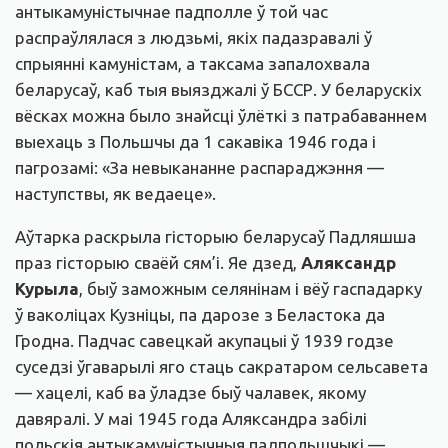
антыкамуністычнае падполле ў той час
распраўлялася з людзьмі, якіх падазравалі ў
спрыянні камуністам, а таксама запалохвала
беларусаў, каб тыя выязджалі ў БССР. У беларускіх
вёсках можна было знайсці ўлёткі з патрабаваннем
выехаць з Польшчы да 1 сакавіка 1946 года і
пагрозамі: «За невыкананне распараджэння —
наступствы, як ведаеце».
Аўтарка раскрыла гісторыю беларусаў Падляшша
праз гісторыю сваёй сям’і. Яе дзед,
Аляксандр
Курыла
, быў заможным селянінам і вёў гаспадарку
ў ваколіцах Кузніцы, па дарозе з Беластока да
Гродна. Падчас савецкай акупацыі ў 1939 годзе
суседзі ўгаварылі яго стаць сакратаром сельсавета
— хацелі, каб ва ўладзе быў чалавек, якому
давяралі. У маі 1945 года Аляксандра забілі
польскія антыкамуністычныя падпольшчыкі —