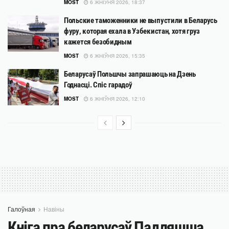
MOST
6 ЖНІЎНЯ 2026, 18:37
Польские таможенники не выпустили в Беларусь
фуру, которая ехала в Узбекистан, хотя груз
кажется безобидным
MOST
6 ЖНІЎНЯ 2026, 15:35
Беларусаў Польшчы запрашаюць на Дзень
Годнасці. Спіс гарадоў
MOST
6 ЖНІЎНЯ 2026, 12:10
Галоўная
Навіны
Кніга пра беларусаў Падляшша