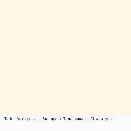
Тэгі:
Артыкулы
Беларусы Падляшша
Літаратура