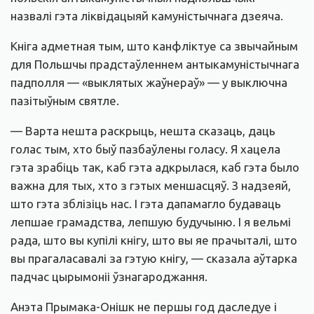
назвалі гэта ліквідацыяй камуністычнага дзеяча.
Кніга адметная тым, што канфліктуе са звычайным
для Польшчы прадстаўленнем антыкамуністычнага
падполля — «выклятых жаўнераў» — у выключна
пазітыўным святле.
— Варта нешта раскрыць, нешта сказаць, даць
голас тым, хто быў пазбаўлены голасу. Я хацела
гэта зрабіць так, каб гэта адкрылася, каб гэта было
важна для тых, хто з гэтых меншасцяў. З надзеяй,
што гэта зблізіць нас. І гэта дапамагло будаваць
лепшае грамадства, лепшую будучыню. І я вельмі
рада, што вы купілі кнігу, што вы яе прачыталі, што
вы прагаласавалі за гэтую кнігу, — сказала аўтарка
падчас цырымоніі ўзнагароджання.
Анэта Прымака-Онішк не першы год даследуе і