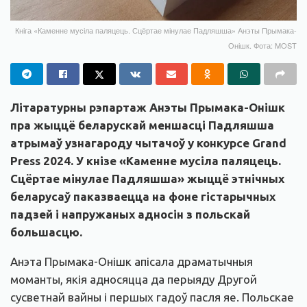
Кніга «Каменне мусіла паляцець. Сцёртае мінулае Падляшша» Анэты Прымака-
Онішк. Фота: MOST
Літаратурны рэпартаж Анэты Прымака-Онішк
пра жыццё беларускай меншасці Падляшша
атрымаў узнагароду чытачоў у конкурсе Grand
Press 2024. У кнізе «Каменне мусіла паляцець.
Сцёртае мінулае Падляшша» жыццё этнічных
беларусаў паказваецца на фоне гістарычных
падзей і напружаных адносін з польскай
большасцю.
Анэта Прымака-Онішк апісала драматычныя
моманты, якія адносяцца да перыяду Другой
сусветнай вайны і першых гадоў пасля яе. Польскае