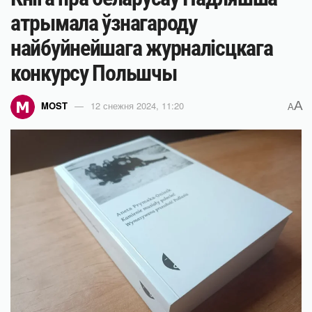
атрымала ўзнагароду
найбуйнейшага журналісцкага
конкурсу Польшчы
A
MOST
12 снежня 2024, 11:20
A